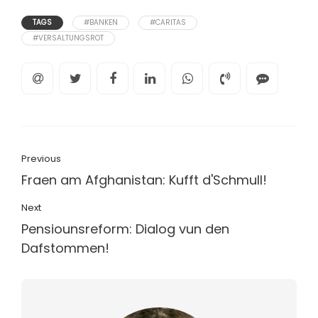
TAGS
#BANKEN
#CARITAS
#VERSALTUNGSROT
Previous
Fraen am Afghanistan: Kufft d'Schmull!
Next
Pensiounsreform: Dialog vun den
Dafstommen!