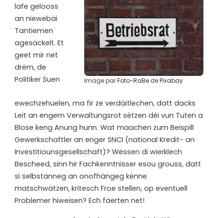
lafe gelooss
an niewebäi
Tantiemen
agesäckelt. Et
geet mir net
drëm, de
Politiker Suen
Image par
Foto-RaBe
de
Pixabay
ewechzehuelen, ma fir ze verdäitlechen, datt dacks
Leit an engem Verwaltungsrot sëtzen déi vun Tuten a
Blose keng Anung hunn. Wat maachen zum Beispill
Gewerkschaftler an enger SNCI (national Kredit- an
Investitiounsgesellschaft)? Wëssen di wierklech
Bescheed, sinn hir Fachkenntnisser esou grouss, datt
si selbstänneg an onofhängeg kënne
matschwätzen, kritesch Froe stellen, op eventuell
Problemer hiweisen? Ech fäerten net!