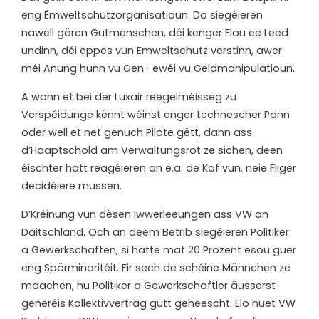
eng Ëmweltschutzorganisatioun. Do siegéieren
nawell gären Gutmenschen, déi kenger Flou ee Leed
undinn, déi eppes vun Ëmweltschutz verstinn, awer
méi Anung hunn vu Gen- ewéi vu Geldmanipulatioun.
A wann et bei der Luxair reegelméisseg zu
Verspéidunge kënnt wéinst enger technescher Pann
oder well et net genuch Pilote gëtt, dann ass
d’Haaptschold am Verwaltungsrot ze sichen, deen
éischter hätt reagéieren an ë.a. de Kaf vun. neie Fliger
decidéiere mussen.
D’Kréinung vun dësen Iwwerleeungen ass VW an
Däitschland. Och an deem Betrib siegéieren Politiker
a Gewerkschaften, si hätte mat 20 Prozent esou guer
eng Spärminoritéit. Fir sech de schéine Männchen ze
maachen, hu Politiker a Gewerkschaftler äusserst
generéis Kollektivverträg gutt geheescht. Elo huet VW