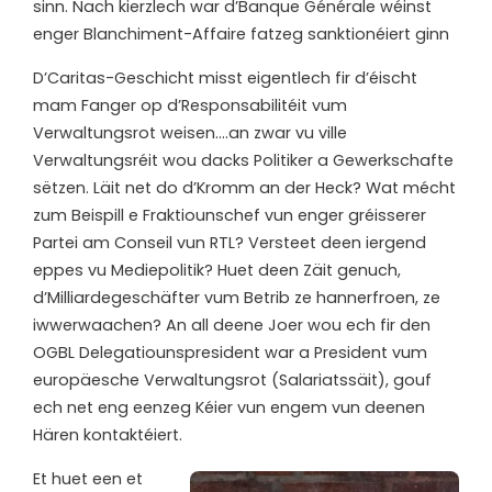
sinn. Nach kierzlech war d’Banque Générale wéinst
enger Blanchiment-Affaire fatzeg sanktionéiert ginn
D’Caritas-Geschicht misst eigentlech fir d’éischt
mam Fanger op d’Responsabilitéit vum
Verwaltungsrot weisen….an zwar vu ville
Verwaltungsréit wou dacks Politiker a Gewerkschafte
sëtzen. Läit net do d’Kromm an der Heck? Wat mécht
zum Beispill e Fraktiounschef vun enger gréisserer
Partei am Conseil vun RTL? Versteet deen iergend
eppes vu Mediepolitik? Huet deen Zäit genuch,
d’Milliardegeschäfter vum Betrib ze hannerfroen, ze
iwwerwaachen? An all deene Joer wou ech fir den
OGBL Delegatiounspresident war a President vum
europäesche Verwaltungsrot (Salariatssäit), gouf
ech net eng eenzeg Kéier vun engem vun deenen
Hären kontaktéiert.
Et huet een et