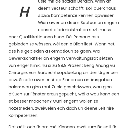
uele mir de soziale Beräich. Wien an
H
deem Secteur schafft, soll duerchaus
sozial
Kompetenze kënnen opweisen.
Wien awer an deem Secteur an engem
conseil d’administration sëzt, muss
aner Qualifikatiounen hunn. Déi Persoun ass
gebieden ze wëssen, wéi een e Bilan liest. Wann net,
ass hie gebieden a Formatioun ze goen. Wa
Gewerkschaftler an engem Verwaltungsrot sëtzen
vun enger Klinik, hu si zu 99,9 Prozent keng Anung vu
Chirurgie, vun Aarbechtsopdeelung an den Urgencen
asw. Si solle awer en A op Einnamen an Ausgaben
halen: wou ginn rout Zuele geschriwwen, wou ginn
d’Suen zur Fënster erausgepucht, wéi a wou kann een
et besser maachen? Ouni engem wollen ze
nozetrieden, zweiwelen ech dach un deene Leit hire
Kompetenzen.
Dat gëllt och fir am méi Klengen, ewéi zum Beispill fir