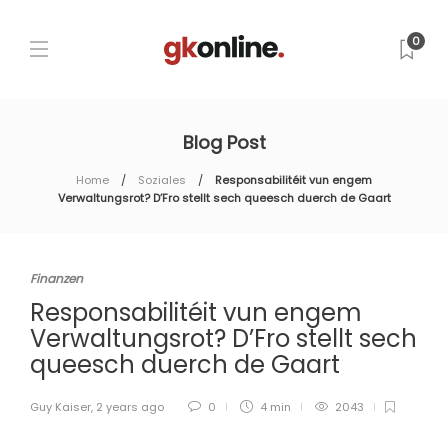
0
Blog Post
Home
Soziales
Responsabilitéit vun engem
Verwaltungsrot? D’Fro stellt sech queesch duerch de Gaart
Finanzen
Responsabilitéit vun engem
Verwaltungsrot? D’Fro stellt sech
queesch duerch de Gaart
Guy Kaiser
,
2 years ago
0
4 min
2043