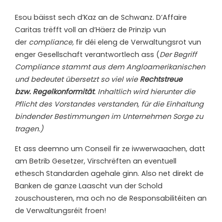
Esou bäisst sech d’Kaz an de Schwanz. D’Affaire
Caritas trëfft voll an d’Häerz de Prinzip vun
der
compliance,
fir déi eleng de Verwaltungsrot vun
enger Gesellschaft verantwortlech ass (
Der Begriff
Compliance stammt aus dem Angloamerikanischen
und bedeutet übersetzt so viel wie
Rechtstreue
bzw.
Regelkonformität
. Inhaltlich wird hierunter die
Pflicht des Vorstandes verstanden, für die Einhaltung
bindender Bestimmungen im Unternehmen Sorge zu
tragen.)
Et ass deemno um Conseil fir ze iwwerwaachen, datt
am Betrib Gesetzer, Virschrëften an eventuell
ethesch Standarden agehale ginn. Also net direkt de
Banken de ganze Laascht vun der Schold
zouschousteren, ma och no de Responsabilitéiten an
de Verwaltungsréit froen!