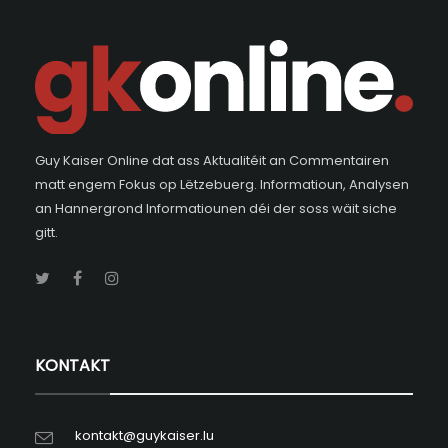
Guy Kaiser Online dat ass Aktualitéit an Commentairen
matt engem Fokus op Lëtzebuerg. Informatioun, Analysen
an Hannergrond Informatiounen déi der soss wäit siche
gitt.
KONTAKT
kontakt@guykaiser.lu