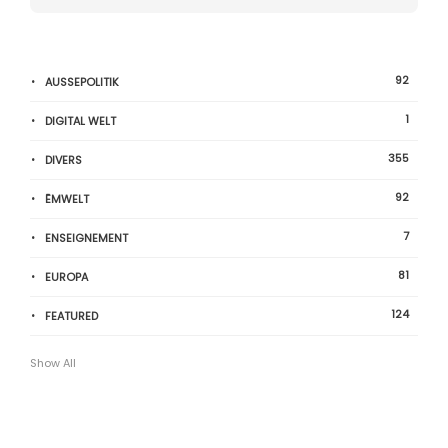
92
AUSSEPOLITIK
1
DIGITAL WELT
355
DIVERS
92
ËMWELT
7
ENSEIGNEMENT
81
EUROPA
124
FEATURED
Show All