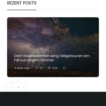
REZENT POSTS
Dem Staatsbeamten seng Obligatiounen am
Fall vun engem Dimmer
4 days ago
0
626