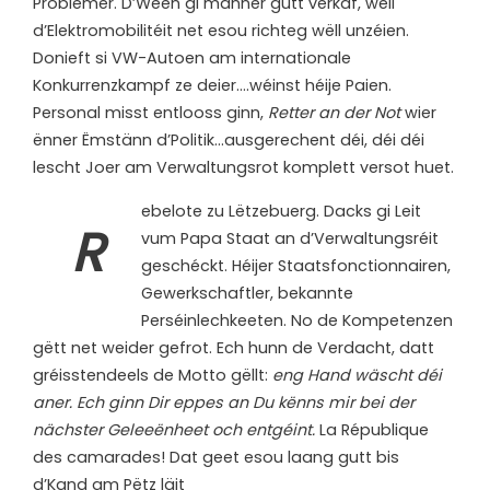
Problemer. D’Ween gi manner gutt verkaf, well
d’Elektromobilitéit net esou richteg wëll unzéien.
Donieft si VW-Autoen am internationale
Konkurrenzkampf ze deier….wéinst héije Paien.
Personal misst entlooss ginn,
Retter an der Not
wier
ënner Ëmstänn d’Politik…ausgerechent déi, déi déi
lescht Joer am Verwaltungsrot komplett versot huet.
ebelote zu Lëtzebuerg. Dacks gi Leit
R
vum Papa Staat an d’Verwaltungsréit
geschéckt. Héijer Staatsfonctionnairen,
Gewerkschaftler, bekannte
Perséinlechkeeten. No de Kompetenzen
gëtt net weider gefrot. Ech hunn de Verdacht, datt
gréisstendeels de Motto gëllt:
eng Hand wäscht déi
aner.
Ech ginn Dir eppes an Du kënns mir bei der
nächster Geleeënheet och entgéint.
La République
des camarades! Dat geet esou laang gutt bis
d’Kand am Pëtz läit