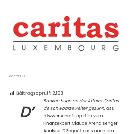
caritas.lu
Bäitragsopruff:
2,103
Banken hunn an der Affaire Caritas
D’
de schwaarze Péiter gezunn,
ass
d’Iwwerschrëft op rtl.lu vum
Finanzexpert Claude Arend senger
Analyse. D’Enquête ass nach am