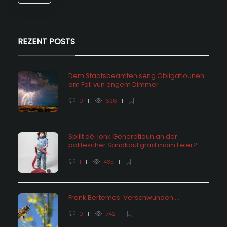
REZENT POSTS
Dem Staatsbeamten seng Obligatiounen
am Fall vun engem Dimmer
0
626
Spillt déi jonk Generatioun an der
politescher Sandkaul grad mam Feier?
1
435
Frank Bertemes: Verschwunden….
0
742