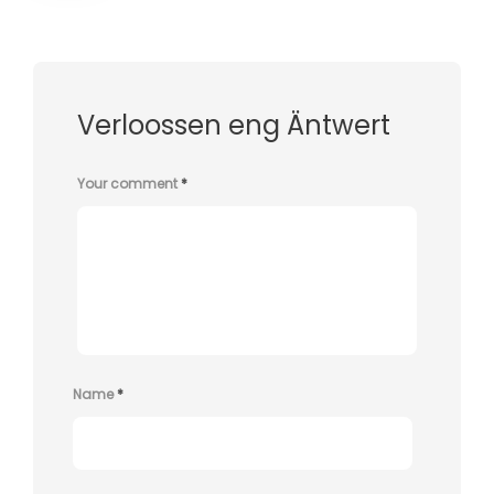
Verloossen eng Äntwert
Your comment
*
Name
*