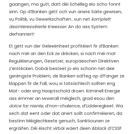
gaangen, ma gutt, datt déi Schëlleg elo scho fonnt
sinn. Op d’Banken gëtt och vun anere Säite gewisen,
vu Politik, vu Gewerkschaften…vun net
komplett
desinteresséierte Kreesser.
An do ass System
derhannert!
Et gëtt vun der Geleeënheet profitéiert fir d’Banken
nach méi an den Eck ze drécken, si nach méi mat
Reguléierungen, Gesetzer, europäeschen Direktiven
z’erstécken. Dobäi besteet jo elo schonn net dee
geréngste Problem, de Banken säfteg op d’Fanger ze
klappen fir de Fall, wou si tatsächlech sollten eng
Mat- oder eng Haaptschold droen. Kriminell Energie
ass ëmmer an iwwerall méiglech, grad esou den
dolce far niente,
d’non-chalence, d’Lidderegkeet. Wa
sech dat eent oder dat anert sollt confirméieren, da
bestinn Méiglechkeete genuch, Sanktiounen ze
ergräifen. Déi éischt virbäi wäert deen Ablack d’CSSF