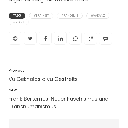
engem Krich eng aner ass ewéi virdrun!
TAGS
#FRÄIHEET
#PANDEMIE
#VAKANZ
#VIRUS
Previous
Vu Geknäips a vu Gestreits
Next
Frank Bertemes: Neuer Faschismus und
Transhumanismus