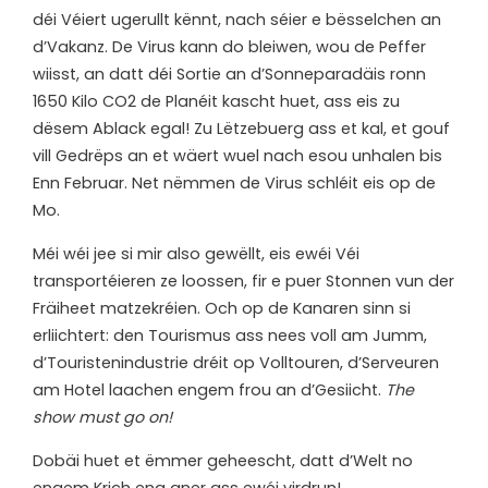
déi Véiert ugerullt kënnt, nach séier e bësselchen an
d’Vakanz. De Virus kann do bleiwen, wou de Peffer
wiisst, an datt déi Sortie an d’Sonneparadäis ronn
1650 Kilo CO2 de Planéit kascht huet, ass eis zu
dësem Ablack egal! Zu Lëtzebuerg ass et kal, et gouf
vill Gedrëps an et wäert wuel nach esou unhalen bis
Enn Februar. Net nëmmen de Virus schléit eis op de
Mo.
Méi wéi jee si mir also gewëllt, eis ewéi Véi
transportéieren ze loossen, fir e puer Stonnen vun der
Fräiheet matzekréien. Och op de Kanaren sinn si
erliichtert: den Tourismus ass nees voll am Jumm,
d’Touristenindustrie dréit op Volltouren, d’Serveuren
am Hotel laachen engem frou an d’Gesiicht.
The
show must go on!
Dobäi huet et ëmmer geheescht, datt d’Welt no