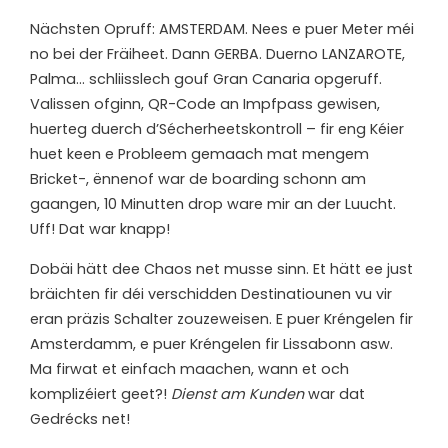
Nächsten Opruff: AMSTERDAM. Nees e puer Meter méi
no bei der Fräiheet. Dann GERBA. Duerno LANZAROTE,
Palma… schliisslech gouf Gran Canaria opgeruff.
Valissen ofginn, QR-Code an Impfpass gewisen,
huerteg duerch d’Sécherheetskontroll – fir eng Kéier
huet keen e Probleem gemaach mat mengem
Bricket-, ënnenof war de boarding schonn am
gaangen, 10 Minutten drop ware mir an der Luucht.
Uff! Dat war knapp!
Dobäi hätt dee Chaos net musse sinn. Et hätt ee just
bräichten fir déi verschidden Destinatiounen vu vir
eran präzis Schalter zouzeweisen. E puer Kréngelen fir
Amsterdamm, e puer Kréngelen fir Lissabonn asw.
Ma firwat et einfach maachen, wann et och
komplizéiert geet?!
Dienst am Kunden
war dat
Gedrécks net!