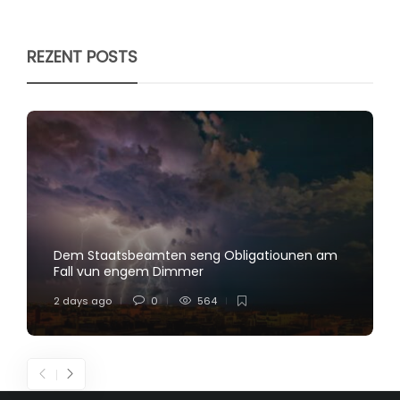
REZENT POSTS
Dem Staatsbeamten seng Obligatiounen am
Fall vun engem Dimmer
2 days ago
0
564