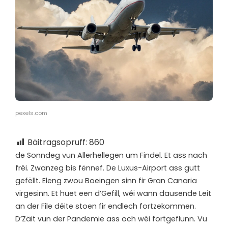
pexels.com
Bäitragsopruff:
860
d
e Sonndeg vun Allerhellegen um Findel. Et ass nach
fréi. Zwanzeg bis fënnef. De Luxus-Airport ass gutt
gefëllt. Eleng zwou Boeingen sinn fir Gran Canaria
virgesinn. Et huet een d’Gefill, wéi wann dausende Leit
an der File déite stoen fir endlech fortzekommen.
D’Zäit vun der Pandemie ass och wéi fortgeflunn. Vu