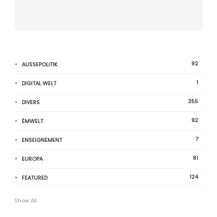
92
AUSSEPOLITIK
1
DIGITAL WELT
355
DIVERS
92
ËMWELT
7
ENSEIGNEMENT
81
EUROPA
124
FEATURED
Show All