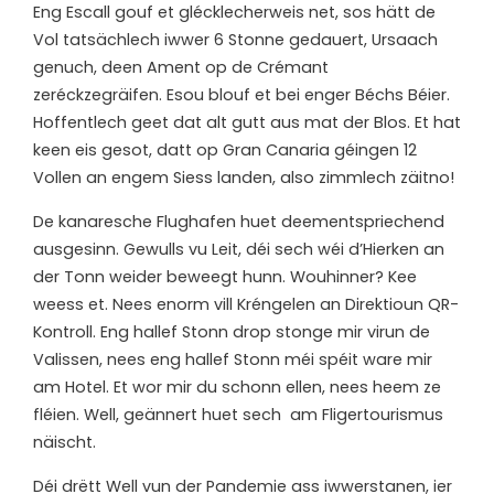
E
ng Escall gouf et glécklecherweis net, sos hätt de
Vol tatsächlech iwwer 6 Stonne gedauert, Ursaach
genuch, deen Ament op de Crémant
zeréckzegräifen. Esou blouf et bei enger Béchs Béier.
Hoffentlech geet dat alt gutt aus mat der Blos. Et hat
keen eis gesot, datt op Gran Canaria géingen 12
Vollen an engem Siess landen, also zimmlech zäitno!
De kanaresche Flughafen huet deementspriechend
ausgesinn. Gewulls vu Leit, déi sech wéi d’Hierken an
der Tonn weider beweegt hunn. Wouhinner? Kee
weess et. Nees enorm vill Kréngelen an Direktioun QR-
Kontroll. Eng hallef Stonn drop stonge mir virun de
Valissen, nees eng hallef Stonn méi spéit ware mir
am Hotel. Et wor mir du schonn ellen, nees heem ze
fléien. Well, geännert huet sech am Fligertourismus
näischt.
Déi drëtt Well vun der Pandemie ass iwwerstanen, ier