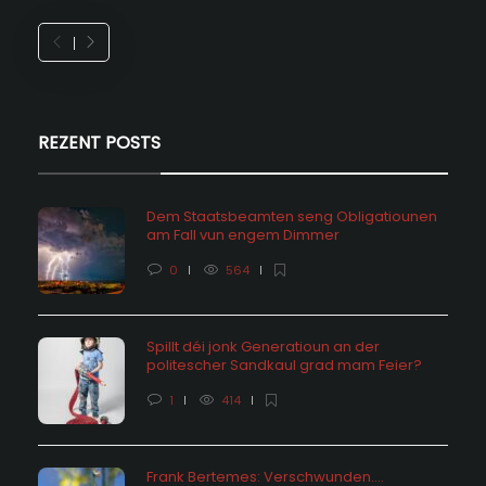
REZENT POSTS
Dem Staatsbeamten seng Obligatiounen
am Fall vun engem Dimmer
0
564
Spillt déi jonk Generatioun an der
politescher Sandkaul grad mam Feier?
1
414
Frank Bertemes: Verschwunden….