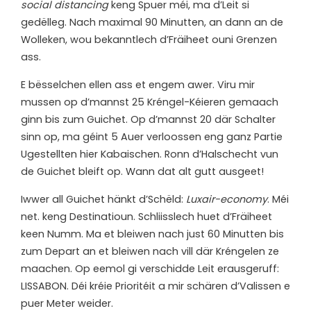
social distancing
keng Spuer méi, ma d’Leit si
gedëlleg. Nach maximal 90 Minutten, an dann an de
Wolleken, wou bekanntlech d’Fräiheet ouni Grenzen
ass.
E bësselchen ellen ass et engem awer. Viru mir
mussen op d’mannst 25 Kréngel-Kéieren gemaach
ginn bis zum Guichet. Op d’mannst 20 där Schalter
sinn op, ma géint 5 Auer verloossen eng ganz Partie
Ugestellten hier Kabaischen. Ronn d’Halschecht vun
de Guichet bleift op. Wann dat alt gutt ausgeet!
Iwwer all Guichet hänkt d’Schëld:
Luxair-economy
. Méi
net. keng Destinatioun. Schliisslech huet d’Fräiheet
keen Numm. Ma et bleiwen nach just 60 Minutten bis
zum Depart an et bleiwen nach vill där Kréngelen ze
maachen. Op eemol gi verschidde Leit erausgeruff:
LISSABON. Déi kréie Prioritéit a mir schären d’Valissen e
puer Meter weider.