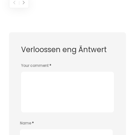
Verloossen eng Äntwert
Your comment
*
Name
*