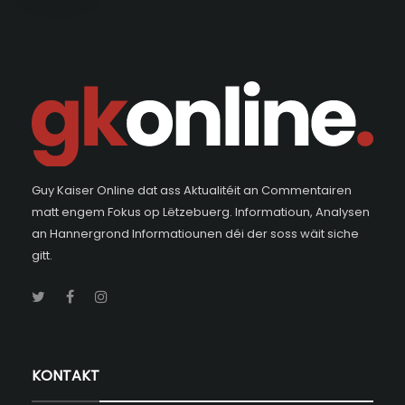
Guy Kaiser Online dat ass Aktualitéit an Commentairen
matt engem Fokus op Lëtzebuerg. Informatioun, Analysen
an Hannergrond Informatiounen déi der soss wäit siche
gitt.
KONTAKT