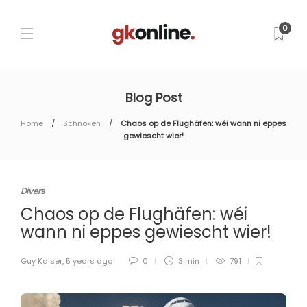
0
Blog Post
Home
Schnoken
Chaos op de Flughäfen: wéi wann ni eppes
gewiescht wier!
Divers
Chaos op de Flughäfen: wéi
wann ni eppes gewiescht wier!
Guy Kaiser
,
5 years ago
0
3 min
791