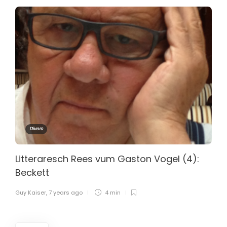
Divers
Litteraresch Rees vum Gaston Vogel (4):
Beckett
Guy Kaiser
,
7 years ago
4 min