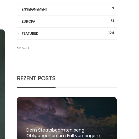
7
ENSEIGNEMENT
81
EUROPA
124
FEATURED
Show All
REZENT POSTS
Dem Staatsbeamten seng
Spillt
Obligatiounen am Fall vun engem
polit