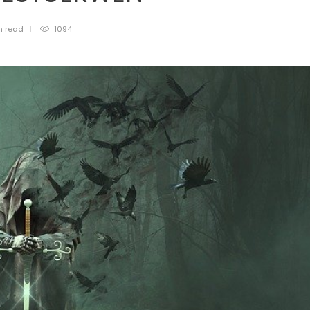
n
read
1094