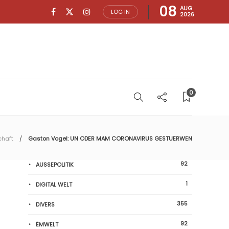
08
AUG
LOG IN
2026
0
chaft
Gaston Vogel: UN ODER MAM CORONAVIRUS GESTUERWEN
92
AUSSEPOLITIK
1
DIGITAL WELT
355
DIVERS
92
ËMWELT