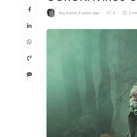
Guy Kaiser
,
5 years ago
0
2 mi