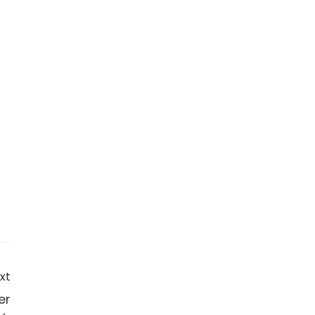
xt
er