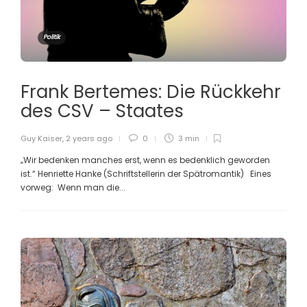
Politik
Frank Bertemes: Die Rückkehr
des CSV – Staates
Guy Kaiser
,
2 years ago
0
3 min
„Wir bedenken manches erst, wenn es bedenklich geworden
ist.“ Henriette Hanke (Schriftstellerin der Spätromantik) Eines
vorweg: Wenn man die...