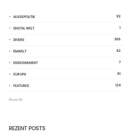
92
AUSSEPOLITIK
1
DIGITAL WELT
355
DIVERS
92
ËMWELT
7
ENSEIGNEMENT
81
EUROPA
124
FEATURED
Show All
REZENT POSTS