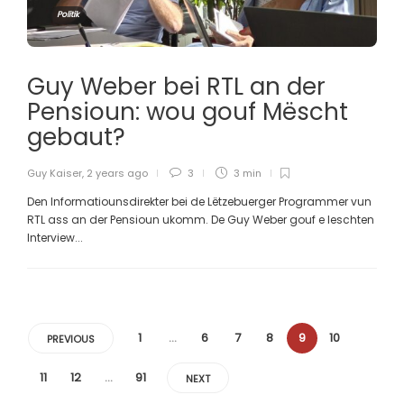
Politik
Guy Weber bei RTL an der
Pensioun: wou gouf Mëscht
gebaut?
Guy Kaiser
,
2 years ago
3
3 min
Den Informatiounsdirekter bei de Lëtzebuerger Programmer vun
RTL ass an der Pensioun ukomm. De Guy Weber gouf e leschten
Interview...
1
…
6
7
8
9
10
PREVIOUS
11
12
…
91
NEXT