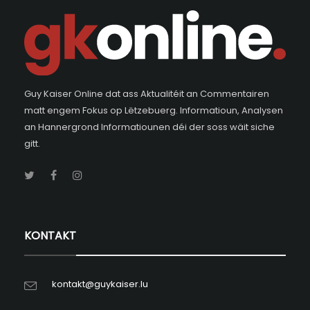
Guy Kaiser Online dat ass Aktualitéit an Commentairen
matt engem Fokus op Lëtzebuerg. Informatioun, Analysen
an Hannergrond Informatiounen déi der soss wäit siche
gitt.
KONTAKT
kontakt@guykaiser.lu