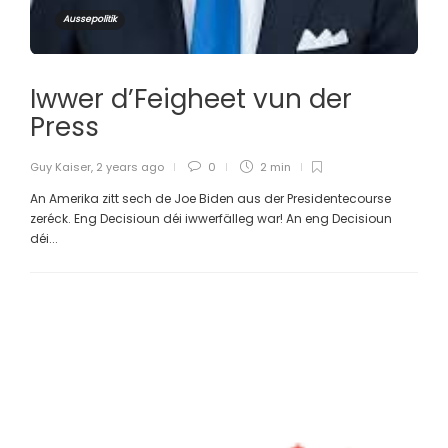
Aussepolitik
Iwwer d’Feigheet vun der
Press
Guy Kaiser
,
2 years ago
0
2 min
An Amerika zitt sech de Joe Biden aus der Presidentecourse
zeréck. Eng Decisioun déi iwwerfälleg war! An eng Decisioun
déi...