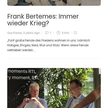
Frank Bertemes: Immer
wieder Krieg?
Guy Kaiser
,
2 years ago
1
3 min
„Fünf große Feinde des Friedens wohnen in uns: nämlich
Habgier, Ehrgeiz, Neid, Wut und Stolz. Wenn diese Feinde
vertrieben werden...