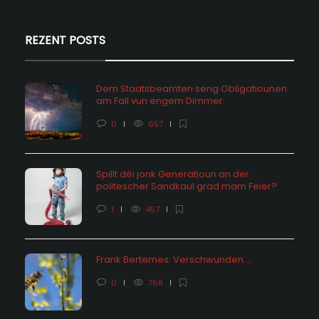
REZENT POSTS
Dem Staatsbeamten seng Obligatiounen
am Fall vun engem Dimmer
0
657
Spillt déi jonk Generatioun an der
politescher Sandkaul grad mam Feier?
1
457
Frank Bertemes: Verschwunden….
0
768