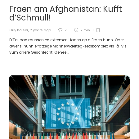
Fraen am Afghanistan: Kufft
d’Schmull!
Guy Kaiser
,
2 years ago
2
2 min
D’Taliban mussen en extremen Haass op d’Fraen hunn. Oder
awer si hunn e fatzege Mannerwäertegkeetskomplex vis-à-vis
vum anere Geschlecht. Genee...