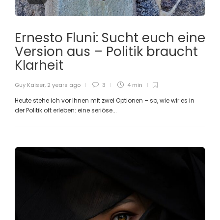
Ernesto Fluni: Sucht euch eine
Version aus – Politik braucht
Klarheit
Guy Kaiser
,
2 years ago
3
4 min
Heute stehe ich vor Ihnen mit zwei Optionen – so, wie wir es in
der Politik oft erleben: eine seriöse...