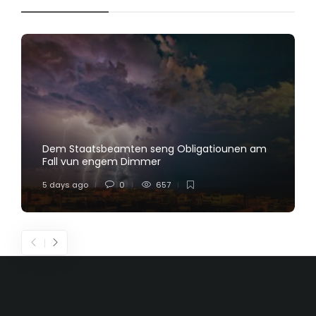
Dem Staatsbeamten seng Obligatiounen am
Fall vun engem Dimmer
5 days ago
0
657