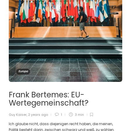
Europa
Frank Bertemes: EU-
Wertegemeinschaft?
Guy Kaiser
,
2 years ago
1
3 min
Ich glaube nicht, dass diejenigen recht haben, die meinen,
Politik besteht darin, zwischen schwarz und weiß zu wählen.