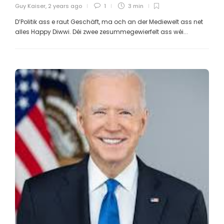
Guy Kaiser
,
2 years ago
1
3 min
D’Politik ass e raut Geschäft, ma och an der Mediewelt ass net
alles Happy Diwwi. Déi zwee zesummegewierfelt ass wéi...