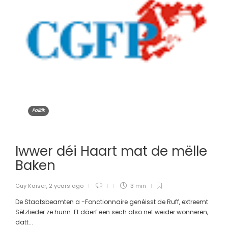
Politik
Iwwer déi Haart mat de mëlle
Baken
Guy Kaiser
,
2 years ago
1
3 min
De Staatsbeamten a -Fonctionnaire genéisst de Ruff, extreemt
Sëtzlieder ze hunn. Et däerf een sech also net weider wonneren,
datt...