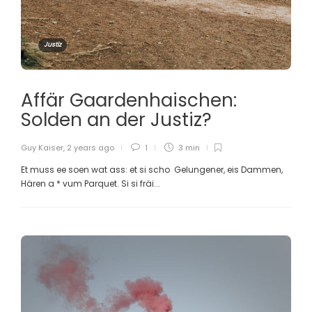
Justiz
Affär Gaardenhaischen:
Solden an der Justiz?
Guy Kaiser
,
2 years ago
1
3 min
Et muss ee soen wat ass: et si scho Gelungener, eis Dammen,
Hären a * vum Parquet. Si si fräi...