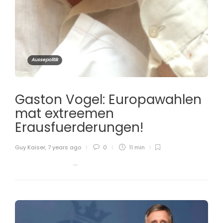
Aussepolitik
Gaston Vogel: Europawahlen
mat extreemen
Erausfuerderungen!
Guy Kaiser
,
7 years ago
0
11 min
...