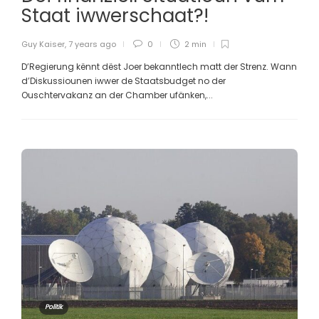
Staat iwwerschaat?!
Guy Kaiser
,
7 years ago
0
2 min
D’Regierung kënnt dëst Joer bekanntlech matt der Strenz. Wann
d’Diskussiounen iwwer de Staatsbudget no der
Ouschtervakanz an der Chamber ufänken,...
Politik