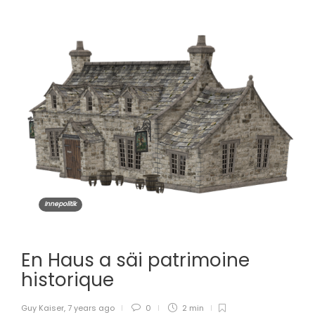
Innepolitik
En Haus a säi patrimoine
historique
Guy Kaiser
,
7 years ago
0
2 min