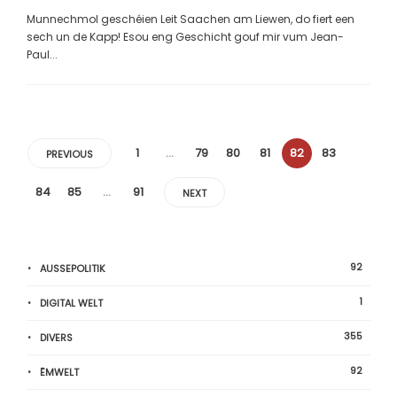
Munnechmol geschéien Leit Saachen am Liewen, do fiert een
sech un de Kapp! Esou eng Geschicht gouf mir vum Jean-
Paul...
1
…
79
80
81
82
83
PREVIOUS
84
85
…
91
NEXT
92
AUSSEPOLITIK
1
DIGITAL WELT
355
DIVERS
92
ËMWELT