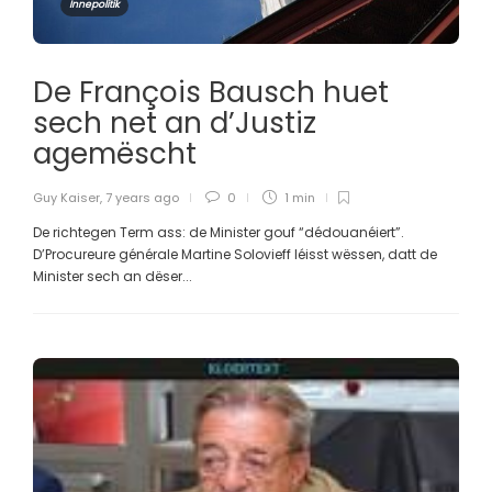
Innepolitik
De François Bausch huet
sech net an d’Justiz
agemëscht
Guy Kaiser
,
7 years ago
0
1 min
De richtegen Term ass: de Minister gouf “dédouanéiert”.
D’Procureure générale Martine Solovieff léisst wëssen, datt de
Minister sech an dëser...