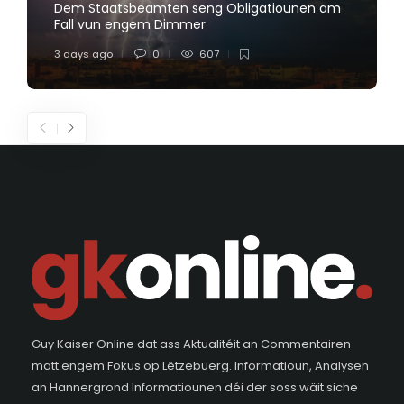
Dem Staatsbeamten seng Obligatiounen am
Fall vun engem Dimmer
3 days ago
0
607
Guy Kaiser Online dat ass Aktualitéit an Commentairen
matt engem Fokus op Lëtzebuerg. Informatioun, Analysen
an Hannergrond Informatiounen déi der soss wäit siche