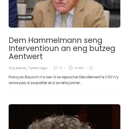
Innepolitik
Dem Hammelmann seng
Interventioun an eng butzeg
Aentwert
Guy Kaiser
,
7 years ago
0
4 min
François Bausch n’a rien à se reprocher Décidément le CSV n’y
arrive pas à se profiler et à se refaçonner...