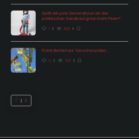
Spillt déi jonk Generatioun an der
politescher Sandkaul grad mam Feier?
1
428
Frank Bertemes: Verschwunden….
0
733