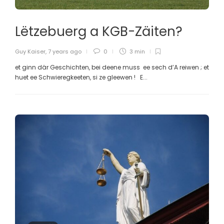
Lëtzebuerg a KGB-Zäiten?
Guy Kaiser
,
7 years ago
0
3 min
et ginn där Geschichten, bei deene muss ee sech d’A reiwen ; et
huet ee Schwieregkeeten, si ze gleewen ! E...