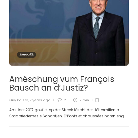
Innepolitik
Amëschung vum François
Bausch an d’Justiz?
Guy Kaiser
,
7 years ago
2
2 min
Am Joer 2017 gouf et op der Streck tëscht der Hëttermillen a
Stadbriedemes e Schantjen. D’Ponts et chaussées haten eng...