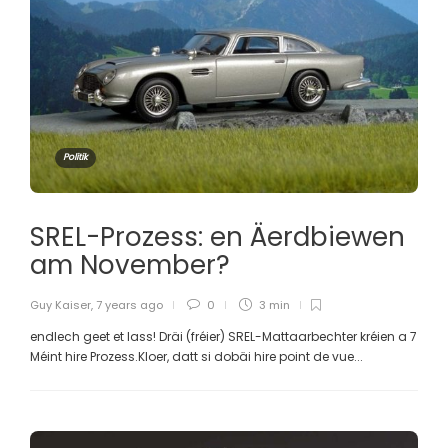
Politik
SREL-Prozess: en Äerdbiewen
am November?
Guy Kaiser
,
7 years ago
0
3 min
endlech geet et lass! Dräi (fréier) SREL-Mattaarbechter kréien a 7
Méint hire Prozess.Kloer, datt si dobäi hire point de vue...