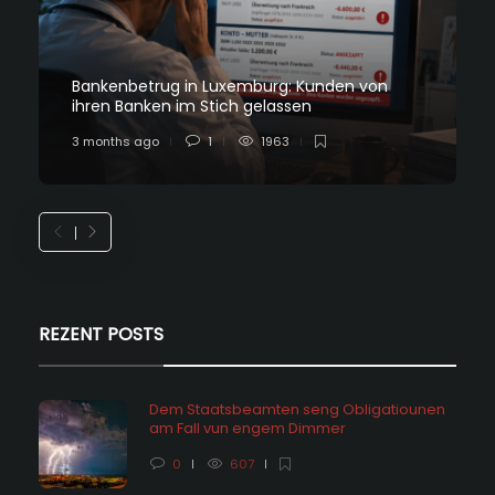
Bankenbetrug in Luxemburg: Kunden von
ihren Banken im Stich gelassen
3 months ago
1
1963
REZENT POSTS
Dem Staatsbeamten seng Obligatiounen
am Fall vun engem Dimmer
0
607