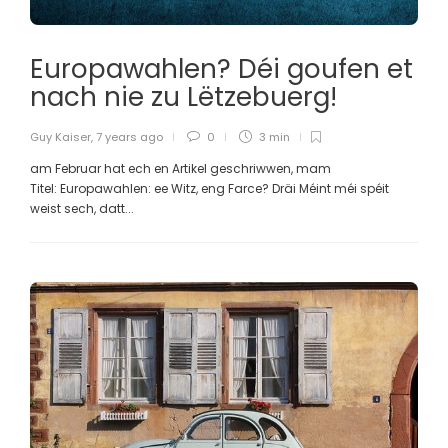
Europawahlen? Déi goufen et
nach nie zu Lëtzebuerg!
Guy Kaiser
,
7 years ago
0
3 min
am Februar hat ech en Artikel geschriwwen, mam
Titel: Europawahlen: ee Witz, eng Farce? Dräi Méint méi spéit
weist sech, datt...