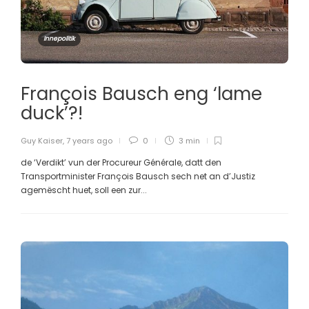
Innepolitik
François Bausch eng ‘lame
duck’?!
Guy Kaiser
,
7 years ago
0
3 min
de ‘Verdikt’ vun der Procureur Générale, datt den
Transportminister François Bausch sech net an d’Justiz
agemëscht huet, soll een zur...