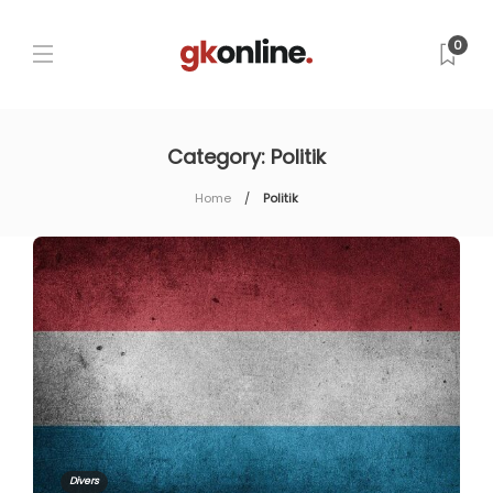
0
Category:
Politik
Home
Politik
Divers