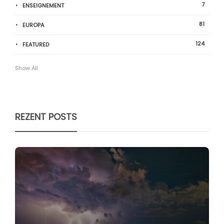
7
ENSEIGNEMENT
81
EUROPA
124
FEATURED
Show All
REZENT POSTS