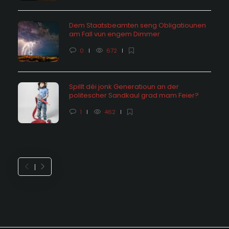
Dem Staatsbeamten seng Obligatiounen
am Fall vun engem Dimmer
0
672
Spillt déi jonk Generatioun an der
politescher Sandkaul grad mam Feier?
1
462