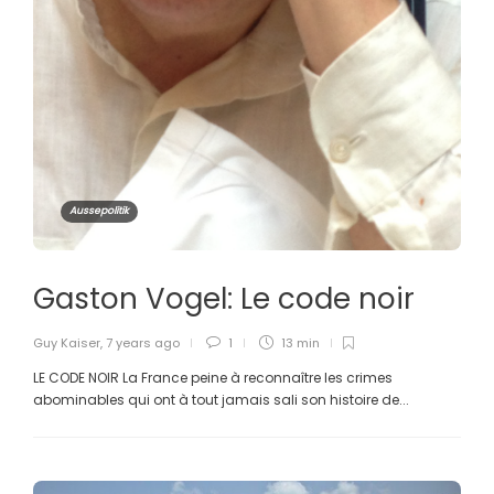
Aussepolitik
Gaston Vogel: Le code noir
Guy Kaiser
,
7 years ago
1
13 min
LE CODE NOIR La France peine à reconnaître les crimes
abominables qui ont à tout jamais sali son histoire de...