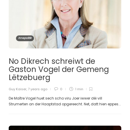
Innepolitik
No Dikrech schreiwt de
Gaston Vogel der Gemeng
Lëtzebuerg
Guy Kaiser
,
7 years ago
0
1 min
De Maître Vogel huet sech scho viru Joer iwwer déi vill
Strumerten an der Haaptstad opgereecht. Net, datt hien eppes...