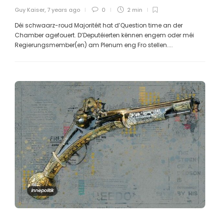
Guy Kaiser
,
7 years ago
0
2 min
Déi schwaarz-roud Majoritéit hat d’Question time an der
Chamber agefouert. D’Deputéierten kënnen engem oder méi
Regierungsmember(en) am Plenum eng Fro stellen....
Innepolitik