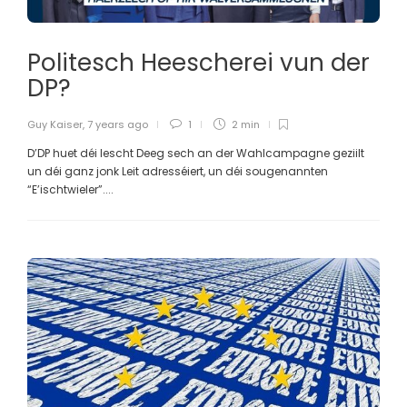
Politesch Heescherei vun der
DP?
Guy Kaiser
,
7 years ago
1
2 min
D’DP huet déi lescht Deeg sech an der Wahlcampagne geziilt
un déi ganz jonk Leit adresséiert, un déi sougenannten
“E’ischtwieler”....