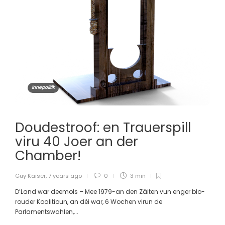
Innepolitik
Doudestroof: en Trauerspill
viru 40 Joer an der
Chamber!
Guy Kaiser
,
7 years ago
0
3 min
D’Land war deemols – Mee 1979-an den Zäiten vun enger blo-
rouder Koalitioun, an déi war, 6 Wochen virun de
Parlamentswahlen,...