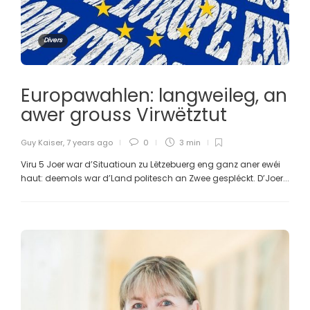
Divers
Europawahlen: langweileg, an
awer grouss Virwëtztut
Guy Kaiser
,
7 years ago
0
3 min
Viru 5 Joer war d’Situatioun zu Lëtzebuerg eng ganz aner ewéi
haut: deemols war d’Land politesch an Zwee gespléckt. D’Joer...