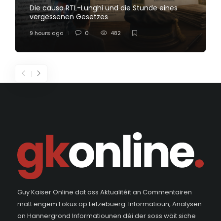
Die causa RTL-Lunghi und die Stunde eines
vergessenen Gesetzes
9 hours ago
0
482
Guy Kaiser Online dat ass Aktualitéit an Commentairen
matt engem Fokus op Lëtzebuerg. Informatioun, Analysen
an Hannergrond Informatiounen déi der soss wäit siche