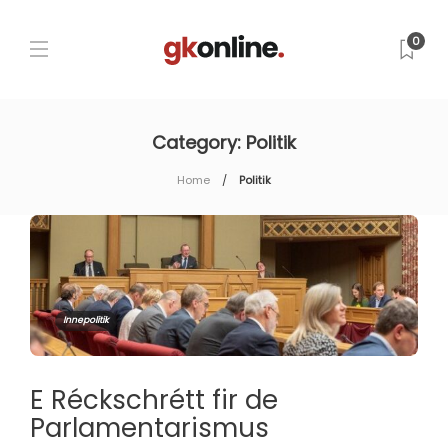
0
Category:
Politik
Home
Politik
Innepolitik
E Réckschrétt fir de
Parlamentarismus