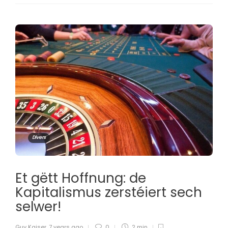
Divers
Et gëtt Hoffnung: de
Kapitalismus zerstéiert sech
selwer!
Guy Kaiser
,
7 years ago
0
2 min