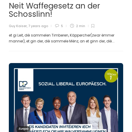
Neit Waffegesetz an der
Schosslinn!
Guy Kaiser
,
7 years ago
5
2 min
et gi Leit, déi sammelen Timberen, Käppercher(zwar ëmmer
manner), et gin der, déi sammele Mënz, an et ginn der, déi...
Europa