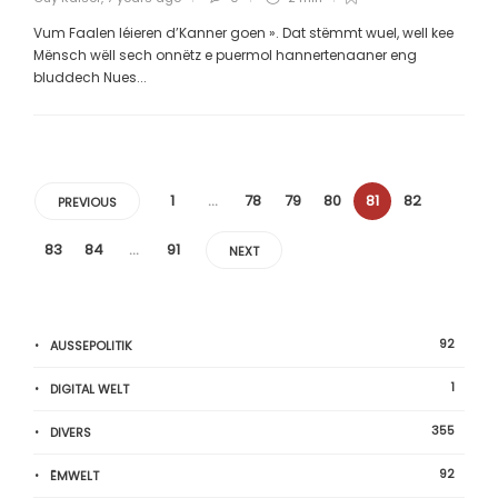
Vum Faalen léieren d’Kanner goen ». Dat stëmmt wuel, well kee
Mënsch wëll sech onnëtz e puermol hannertenaaner eng
bluddech Nues...
1
…
78
79
80
81
82
PREVIOUS
83
84
…
91
NEXT
92
AUSSEPOLITIK
1
DIGITAL WELT
355
DIVERS
92
ËMWELT