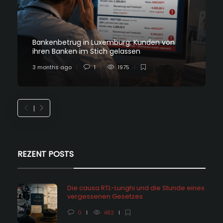
Bankenbetrug in Luxemburg: Kunden von
ihren Banken im Stich gelassen
3 months ago
1
1975
REZENT POSTS
Die causa RTL-Lunghi und die Stunde eines
vergessenen Gesetzes
0
482