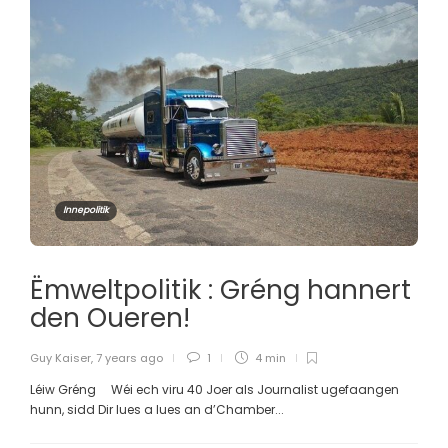
Innepolitik
Ëmweltpolitik : Gréng hannert
den Oueren!
Guy Kaiser
,
7 years ago
1
4 min
Léiw Gréng Wéi ech viru 40 Joer als Journalist ugefaangen
hunn, sidd Dir lues a lues an d’Chamber...