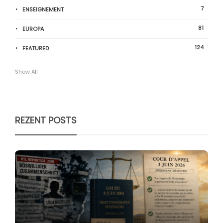
7
ENSEIGNEMENT
81
EUROPA
124
FEATURED
Show All
REZENT POSTS