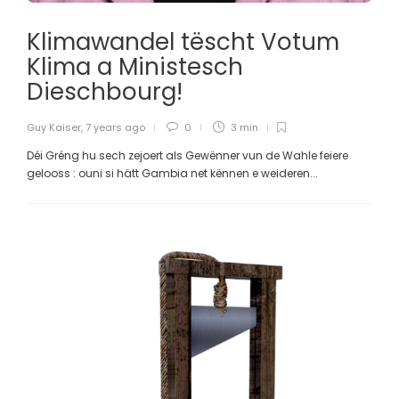
Klimawandel tëscht Votum
Klima a Ministesch
Dieschbourg!
Guy Kaiser
,
7 years ago
0
3 min
Déi Gréng hu sech zejoert als Gewënner vun de Wahle feiere
gelooss : ouni si hätt Gambia net kënnen e weideren...