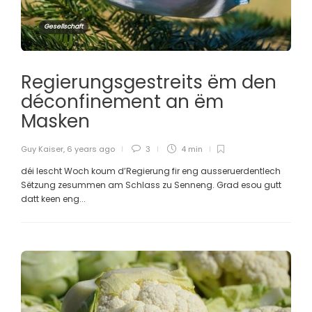
Gesellschaft
Regierungsgestreits ëm den
déconfinement an ëm
Masken
Guy Kaiser
,
6 years ago
3
4 min
déi lescht Woch koum d’Regierung fir eng ausseruerdentlech
Sëtzung zesummen am Schlass zu Senneng. Grad esou gutt
datt keen eng...