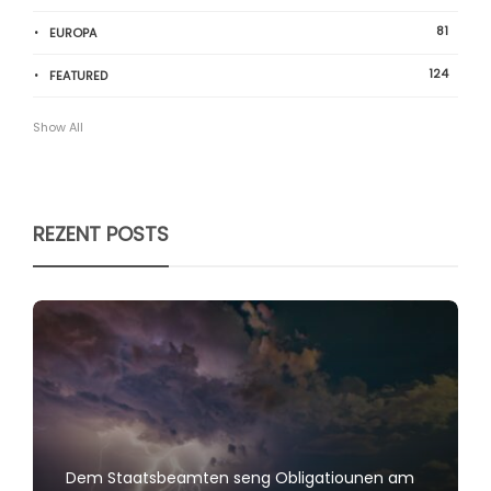
81
EUROPA
124
FEATURED
Show All
REZENT POSTS
Dem Staatsbeamten seng Obligatiounen am