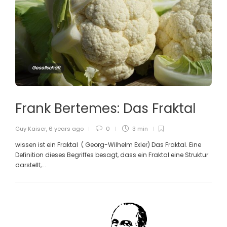
Gesellschaft
Frank Bertemes: Das Fraktal
Guy Kaiser
,
6 years ago
0
3 min
wissen ist ein Fraktal ( Georg-Wilhelm Exler) Das Fraktal. Eine
Definition dieses Begriffes besagt, dass ein Fraktal eine Struktur
darstellt,...