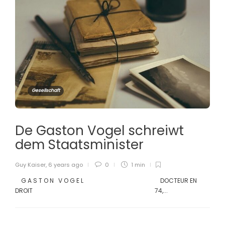
Gesellschaft
De Gaston Vogel schreiwt
dem Staatsminister
Guy Kaiser
,
6 years ago
0
1 min
G A S T O N V O G E L DOCTEUR EN
DROIT 74,...