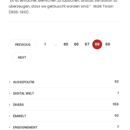
“Es ist einfacher, Menschen zu täuschen, anstatt sie davon zu
überzeugen, dass sie getäuscht worden sind.“ Mark Twain
(1835-1910)...
1
…
65
66
67
68
69
PREVIOUS
NEXT
92
AUSSEPOLITIK
1
DIGITAL WELT
355
DIVERS
92
ËMWELT
7
ENSEIGNEMENT