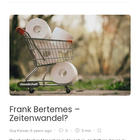
Gesellschaft
Frank Bertemes –
Zeitenwandel?
Guy Kaiser
,
6 years ago
0
3 min