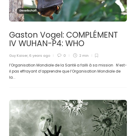
Gesellschaft
Gaston Vogel: COMPLÉMENT
IV WUHAN-P4: WHO
Guy Kaiser
,
6 years ago
0
2 min
l’Organisation Mondiale de la Santé a failli à sa mission N’est-
il pas effrayant d’apprendre que l’Organisation Mondiale de
la...