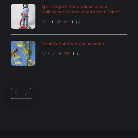
Spillt déi jonk Generatioun an der
politescher Sandkaul grad mam Feier?
1
452
Frank Bertemes: Verschwunden….
0
759