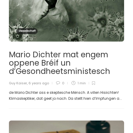
Gesellschaft
Mario Dichter mat engem
oppene Bréif un
d’Gesondheetsministesch
Guy Kaiser
,
6 years ago
0
1 min
de Mario Dichter ass e skeptesche Mënsch. A villen Hisiichten!
Klimaskeptiker, dat geet jo nach. Da stellt hien d’Impfungen a...