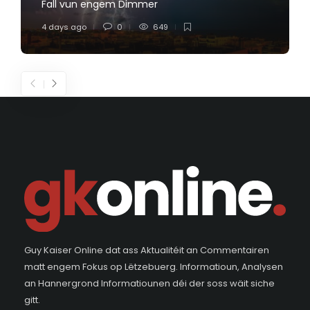
Fall vun engem Dimmer
4 days ago
0
649
Guy Kaiser Online dat ass Aktualitéit an Commentairen
matt engem Fokus op Lëtzebuerg. Informatioun, Analysen
an Hannergrond Informatiounen déi der soss wäit siche
gitt.