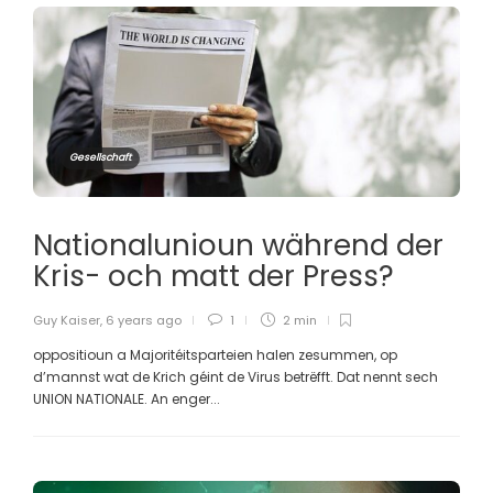
Gesellschaft
Nationalunioun während der
Kris- och matt der Press?
Guy Kaiser
,
6 years ago
1
2 min
oppositioun a Majoritéitsparteien halen zesummen, op
d’mannst wat de Krich géint de Virus betrëfft. Dat nennt sech
UNION NATIONALE. An enger...