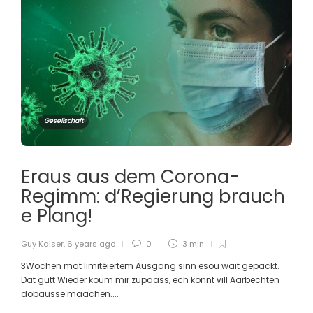
Gesellschaft
Eraus aus dem Corona-
Regimm: d’Regierung brauch
e Plang!
Guy Kaiser
,
6 years ago
0
3 min
3Wochen mat limitéiertem Ausgang sinn esou wäit gepackt.
Dat gutt Wieder koum mir zupaass, ech konnt vill Aarbechten
dobausse maachen....