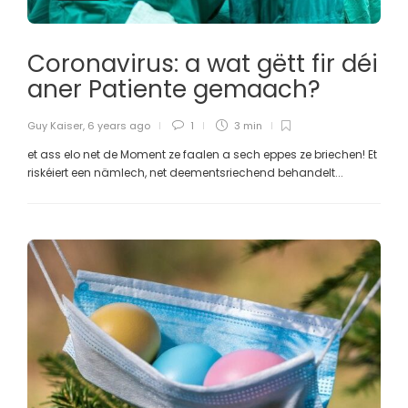
Coronavirus: a wat gëtt fir déi
aner Patiente gemaach?
Guy Kaiser
,
6 years ago
1
3 min
et ass elo net de Moment ze faalen a sech eppes ze briechen! Et
riskéiert een nämlech, net deementsriechend behandelt...