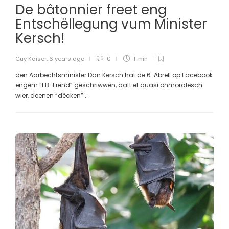
De bâtonnier freet eng
Entschëllegung vum Minister
Kersch!
Guy Kaiser
,
6 years ago
0
1 min
den Aarbechtsminister Dan Kersch hat de 6. Abrëll op Facebook
engem “FB-Frënd” geschriwwen, datt et quasi onmoralesch
wier, deenen “décken”...