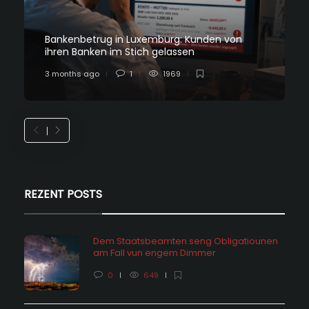
Bankenbetrug in Luxemburg: Kunden von
ihren Banken im Stich gelassen
3 months ago
1
1969
REZENT POSTS
Dem Staatsbeamten seng Obligatiounen
am Fall vun engem Dimmer
0
649