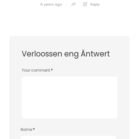
6 years ago
Reply
Verloossen eng Äntwert
Your comment
*
Name
*