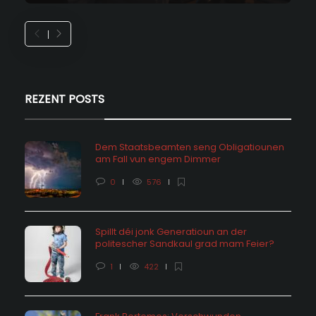
REZENT POSTS
Dem Staatsbeamten seng Obligatiounen
am Fall vun engem Dimmer
0
576
Spillt déi jonk Generatioun an der
politescher Sandkaul grad mam Feier?
1
422