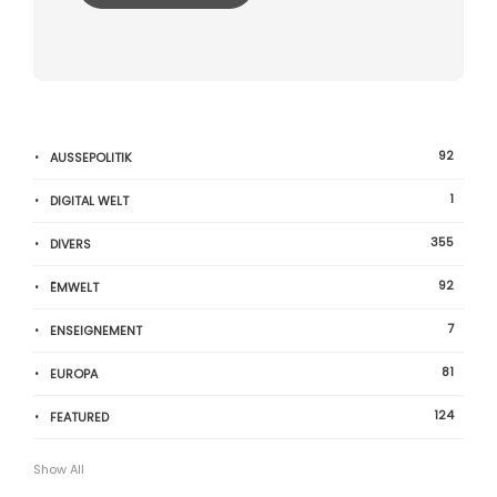
92
AUSSEPOLITIK
1
DIGITAL WELT
355
DIVERS
92
ËMWELT
7
ENSEIGNEMENT
81
EUROPA
124
FEATURED
Show All