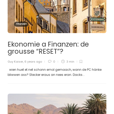
Finanzen
Ekonomie a Finanzen: de
grousse “RESET”?
Guy Kaiser
,
6 years ago
0
3 min
wien huet et net schonn emol gemaach, wann de PC hänke
bliwwen ass? Stecker eraus an nees eran. Dacks...