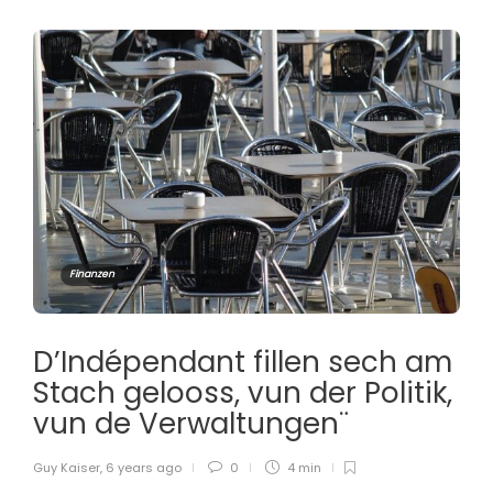
Finanzen
D’Indépendant fillen sech am
Stach gelooss, vun der Politik,
vun de Verwaltungen¨
Guy Kaiser
,
6 years ago
0
4 min