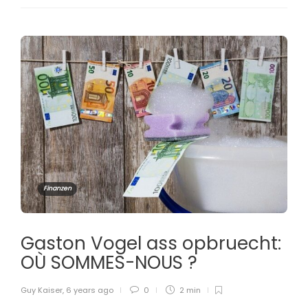
Finanzen
Gaston Vogel ass opbruecht:
OÙ SOMMES-NOUS ?
Guy Kaiser
,
6 years ago
0
2 min