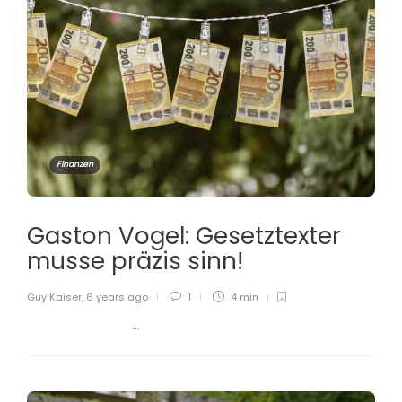
Finanzen
Gaston Vogel: Gesetztexter
musse präzis sinn!
Guy Kaiser
,
6 years ago
1
4 min
...