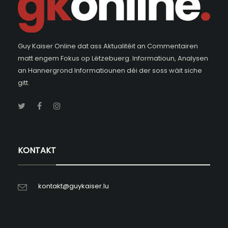
Guy Kaiser Online dat ass Aktualitéit an Commentairen
matt engem Fokus op Lëtzebuerg. Informatioun, Analysen
an Hannergrond Informatiounen déi der soss wäit siche
gitt.
KONTAKT
kontakt@guykaiser.lu