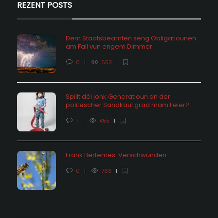
REZENT POSTS
Dem Staatsbeamten seng Obligatiounen
am Fall vun engem Dimmer
0
653
Spillt déi jonk Generatioun an der
politescher Sandkaul grad mam Feier?
1
455
Frank Bertemes: Verschwunden….
0
763