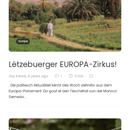
Europa
Lëtzebuerger EUROPA-Zirkus!
Guy Kaiser
,
6 years ago
1
3 min
Déi politesch Aktualitéit kënnt dës Woch definitiv aus dem
Europa-Parlament. Do gouf et den Tëschefall vun der Monica
Semedo:...