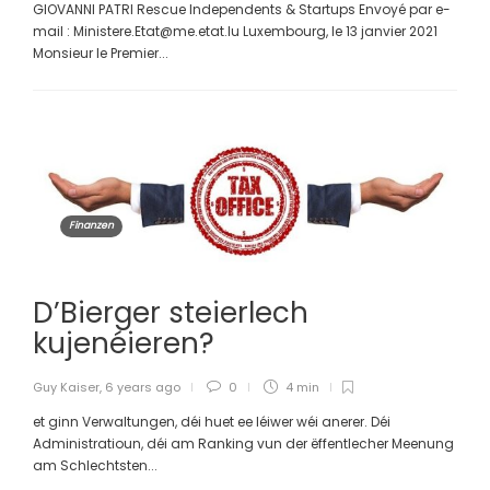
GIOVANNI PATRI Rescue Independents & Startups Envoyé par e-
mail : Ministere.Etat@me.etat.lu Luxembourg, le 13 janvier 2021
Monsieur le Premier...
Finanzen
D’Bierger steierlech
kujenéieren?
Guy Kaiser
,
6 years ago
0
4 min
et ginn Verwaltungen, déi huet ee léiwer wéi anerer. Déi
Administratioun, déi am Ranking vun der ëffentlecher Meenung
am Schlechtsten...