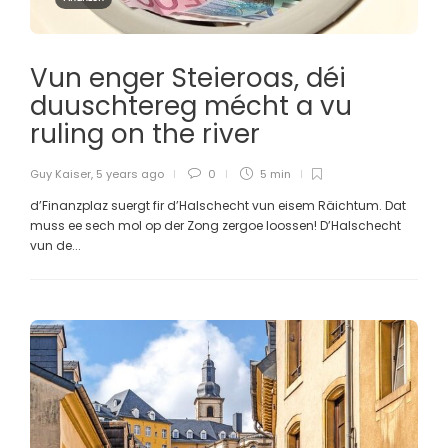
Vun enger Steieroas, déi
duuschtereg mécht a vu
ruling on the river
Guy Kaiser
,
5 years ago
0
5 min
d’Finanzplaz suergt fir d’Halschecht vun eisem Räichtum. Dat
muss ee sech mol op der Zong zergoe loossen! D’Halschecht
vun de...