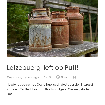
Finanzen
Lëtzebuerg lieft op Puff!
Guy Kaiser
,
6 years ago
0
3 min
bedéngt duerch de Covid huet sech dëst Joer den Interessi
vun der Ëffentlechkeet um Staatsbudget a Grenze gehalen.
Dat...