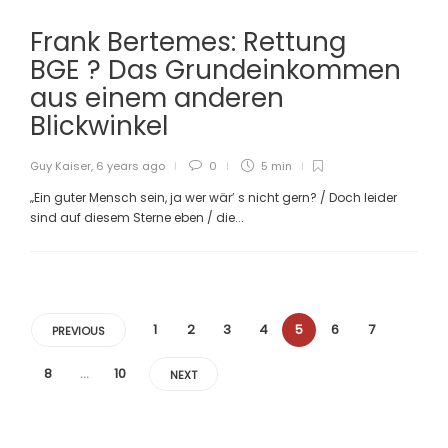
Frank Bertemes: Rettung
BGE ? Das Grundeinkommen
aus einem anderen
Blickwinkel
Guy Kaiser
,
6 years ago
0
5 min
„Ein guter Mensch sein, ja wer wär’ s nicht gern? / Doch leider
sind auf diesem Sterne eben / die...
1
2
3
4
5
6
7
PREVIOUS
8
…
10
NEXT