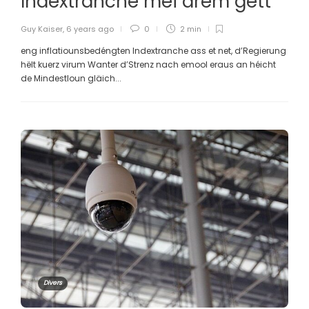
Indextranche méi arem gëtt
Guy Kaiser
,
6 years ago
0
2 min
eng inflatiounsbedéngten Indextranche ass et net, d’Regierung
hëlt kuerz virum Wanter d’Strenz nach emool eraus an héicht
de Mindestloun gläich...
Divers