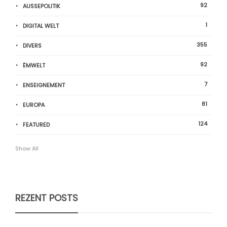
92
AUSSEPOLITIK
1
DIGITAL WELT
355
DIVERS
92
ËMWELT
7
ENSEIGNEMENT
81
EUROPA
124
FEATURED
Show All
REZENT POSTS