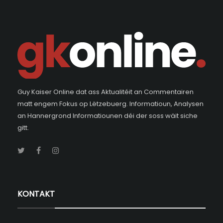
Guy Kaiser Online dat ass Aktualitéit an Commentairen
matt engem Fokus op Lëtzebuerg. Informatioun, Analysen
an Hannergrond Informatiounen déi der soss wäit siche
gitt.
KONTAKT