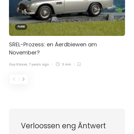
Politik
SREL-Prozess: en Äerdbiewen am
November?
Guy Kaiser
,
7 years ago
3 min
Verloossen eng Äntwert