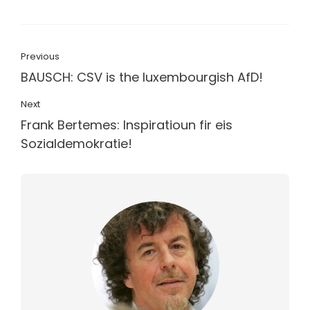
Previous
BAUSCH: CSV is the luxembourgish AfD!
Next
Frank Bertemes: Inspiratioun fir eis
Sozialdemokratie!