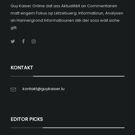
Guy Kaiser Online dat ass Aktualitéit an Commentairen
matt engem Fokus op Lëtzebuerg. Informatioun, Analysen
an Hannergrond Informatiounen déi der soss wäit siche
gitt.
KONTAKT
kontakt@guykaiser.lu
EDITOR PICKS