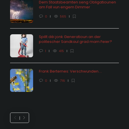
Dem Staatsbeamten seng Obligatiounen
am Fall vun engem Dimmer
0
565
Spillt déi jonk Generatioun an der
politescher Sandkaul grad mam Feier?
1
415
Frank Bertemes: Verschwunden….
0
716