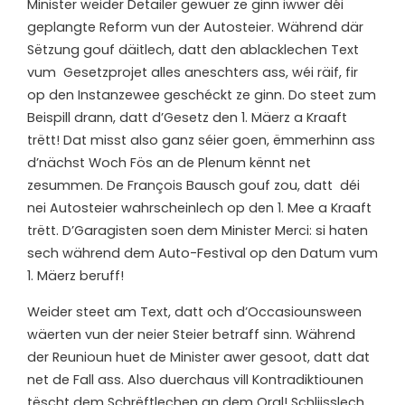
Minister weider Detailer gewuer ze ginn iwwer déi
geplangte Reform vun der Autosteier. Während där
Sëtzung gouf däitlech, datt den ablacklechen Text
vum Gesetzprojet alles aneschters ass, wéi räif, fir
op den Instanzewee geschéckt ze ginn. Do steet zum
Beispill drann, datt d’Gesetz den 1. Mäerz a Kraaft
trëtt! Dat misst also ganz séier goen, ëmmerhinn ass
d’nächst Woch Fös an de Plenum kënnt net
zesummen. De François Bausch gouf zou, datt déi
nei Autosteier wahrscheinlech op den 1. Mee a Kraaft
trëtt. D’Garagisten soen dem Minister Merci: si haten
sech während dem Auto-Festival op den Datum vum
1. Mäerz beruff!
Weider steet am Text, datt och d’Occasiounsween
wäerten vun der neier Steier betraff sinn. Während
der Reunioun huet de Minister awer gesoot, datt dat
net de Fall ass. Also duerchaus vill Kontradiktiounen
tëscht dem Schrëftlechen an dem Oral! Schliisslech