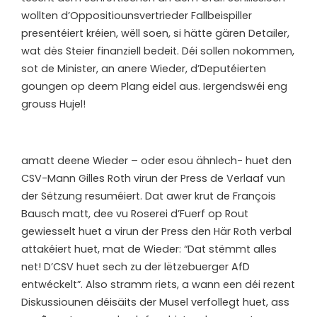
wollten d’Oppositiounsvertrieder Fallbeispiller
presentéiert kréien, wëll soen, si hätte gären Detailer,
wat dës Steier finanziell bedeit. Déi sollen nokommen,
sot de Minister, an anere Wieder, d’Deputéierten
goungen op deem Plang eidel aus. Iergendswéi eng
grouss Hujel!
a
matt deene Wieder – oder esou ähnlech- huet den
CSV-Mann Gilles Roth virun der Press de Verlaaf vun
der Sëtzung resuméiert. Dat awer krut de François
Bausch matt, dee vu Roserei d’Fuerf op Rout
gewiesselt huet a virun der Press den Här Roth verbal
attakéiert huet, mat de Wieder: “Dat stëmmt alles
net! D’CSV huet sech zu der lëtzebuerger AfD
entwéckelt”. Also stramm riets, a wann een déi rezent
Diskussiounen déisäits der Musel verfollegt huet, ass