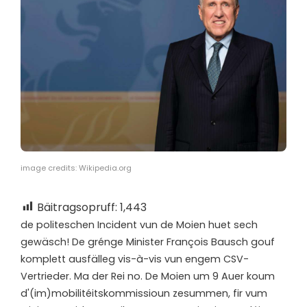
image credits: Wikipedia.org
Bäitragsopruff:
1,443
d
e politeschen Incident vun de Moien huet sech
gewäsch! De grénge Minister François Bausch gouf
komplett ausfälleg vis-à-vis vun engem CSV-
Vertrieder. Ma der Rei no. De Moien um 9 Auer koum
d'(im)mobilitéitskommissioun zesummen, fir vum