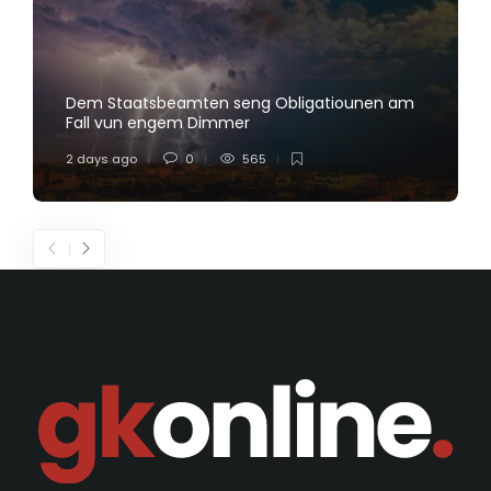
Dem Staatsbeamten seng Obligatiounen am
Fall vun engem Dimmer
2 days ago
0
565