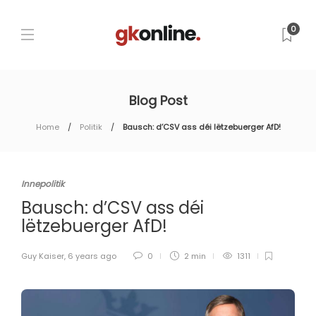
0
Blog Post
Home
Politik
Bausch: d’CSV ass déi lëtzebuerger AfD!
Innepolitik
Bausch: d’CSV ass déi
lëtzebuerger AfD!
Guy Kaiser
,
6 years ago
0
2 min
1311