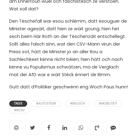
am Ënnertoun wuel och faschistesch ze verstoen.
Wat soll dat?
Den Tëschefall war esou schlëmm, datt esouguer de
Minister agesäit, datt hien ze wäit goung; hien het
sech beim Här Roth an der Tëschenzäit entschëllegt.
Sollt alles falsch sinn, wat den CSV-Mann virun der
Press sot, hätt de Minister jo an aller Rou a
Sachlechkeet kënne riicht béien; hien hätt och nach
kënne vu Populismus schwätzen, ma de Verglach
mat der AfD war e wäit Stéck ënnert de Rimm.
Gutt datt d’Politiker geschwënn eng Woch Paus hunn!
TAGS
#AUTOSTEIER
#BAUSCH
#MOBILITÉIT
#ROTH