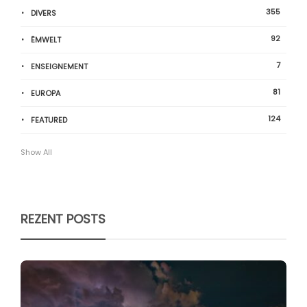
355
DIVERS
92
ËMWELT
7
ENSEIGNEMENT
81
EUROPA
124
FEATURED
Show All
REZENT POSTS