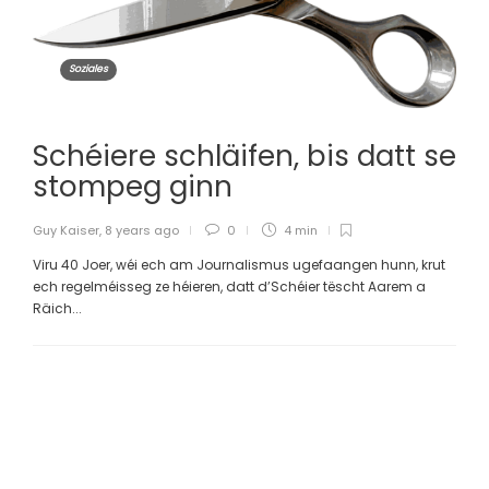
Soziales
Schéiere schläifen, bis datt se
stompeg ginn
Guy Kaiser
,
8 years ago
0
4 min
Viru 40 Joer, wéi ech am Journalismus ugefaangen hunn, krut
ech regelméisseg ze héieren, datt d’Schéier tëscht Aarem a
Räich...