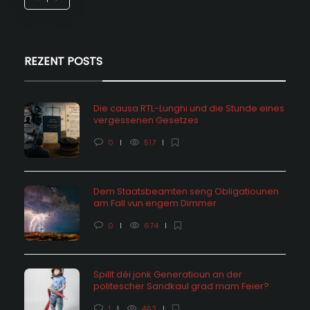
REZENT POSTS
Die causa RTL-Lunghi und die Stunde eines
vergessenen Gesetzes
0
517
Dem Staatsbeamten seng Obligatiounen
am Fall vun engem Dimmer
0
674
Spillt déi jonk Generatioun an der
politescher Sandkaul grad mam Feier?
1
463