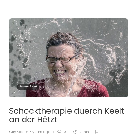
Gesondheet
Schocktherapie duerch Keelt
an der Hëtzt
Guy Kaiser
,
8 years ago
0
2 min