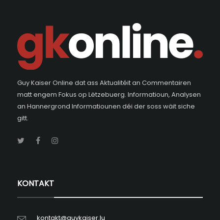
Guy Kaiser Online dat ass Aktualitéit an Commentairen
matt engem Fokus op Lëtzebuerg. Informatioun, Analysen
an Hannergrond Informatiounen déi der soss wäit siche
gitt.
KONTAKT
kontakt@guykaiser.lu