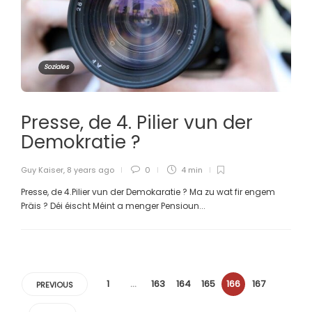
Soziales
Presse, de 4. Pilier vun der
Demokratie ?
Guy Kaiser
,
8 years ago
0
4 min
Presse, de 4.Pilier vun der Demokaratie ? Ma zu wat fir engem
Präis ? Déi éischt Méint a menger Pensioun...
1
…
163
164
165
166
167
PREVIOUS