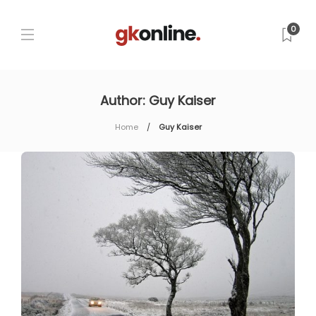
0
Author:
Guy Kaiser
Home
Guy Kaiser