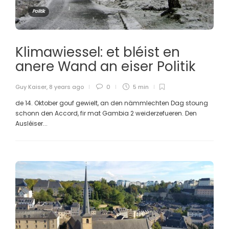
Politik
Klimawiessel: et bléist en
anere Wand an eiser Politik
Guy Kaiser
,
8 years ago
0
5 min
de 14. Oktober gouf gewielt, an den nämmlechten Dag stoung
schonn den Accord, fir mat Gambia 2 weiderzefueren. Den
Ausléiser...