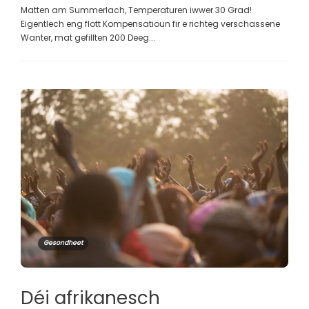
Matten am Summerlach, Temperaturen iwwer 30 Grad!
Eigentlech eng flott Kompensatioun fir e richteg verschassene
Wanter, mat gefillten 200 Deeg...
Gesondheet
Déi afrikanesch