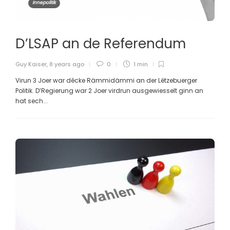
Innepolitik
D’LSAP an de Referendum
Guy Kaiser
,
8 years ago
0
1 min
Virun 3 Joer war décke Rämmidämmi an der Lëtzebuerger
Politik. D’Regierung war 2 Joer virdrun ausgewiesselt ginn an
hat sech...