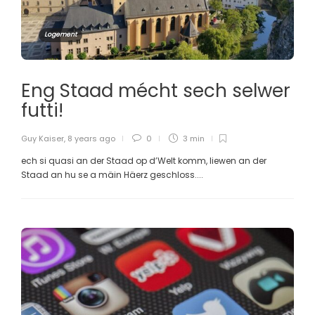
Logement
Eng Staad mécht sech selwer
futti!
Guy Kaiser
,
8 years ago
0
3 min
ech si quasi an der Staad op d’Welt komm, liewen an der
Staad an hu se a mäin Häerz geschloss....