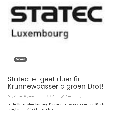
Soziales
Statec: et geet duer fir
Krunnewaasser a groen Drot!
Guy Kaiser
,
8 years ago
0
3 min
Fir de Statec steet fest: eng Koppel matt zwee Kanner vun 10 a 14
Joer, brauch 4079 Euro de Mount,...