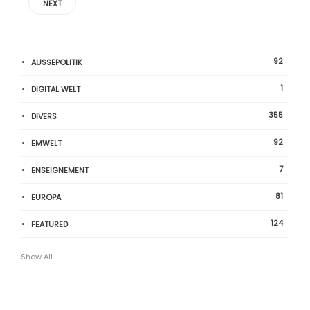
NEXT
92
AUSSEPOLITIK
1
DIGITAL WELT
355
DIVERS
92
ËMWELT
7
ENSEIGNEMENT
81
EUROPA
124
FEATURED
Show All