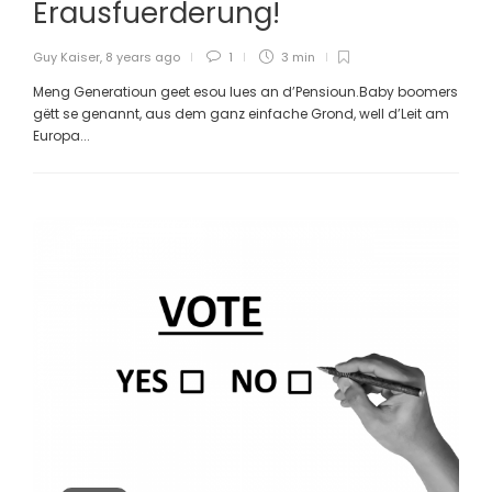
Erausfuerderung!
Guy Kaiser
,
8 years ago
1
3 min
Meng Generatioun geet esou lues an d’Pensioun.Baby boomers
gëtt se genannt, aus dem ganz einfache Grond, well d’Leit am
Europa...