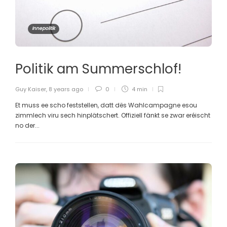
Innepolitik
Politik am Summerschlof!
Guy Kaiser
,
8 years ago
0
4 min
Et muss ee scho feststellen, datt dës Wahlcampagne esou
zimmlech viru sech hinplätschert. Offiziell fänkt se zwar eréischt
no der...