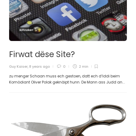
Schnoken
Firwat dëse Site?
Guy Kaiser
,
8 years ago
0
2 min
zu menger Schaan muss ech gestoen, datt ech d’Iddi beim
Komödiant Oliver Polak geknäipt hunn. De Mann ass Judd an...