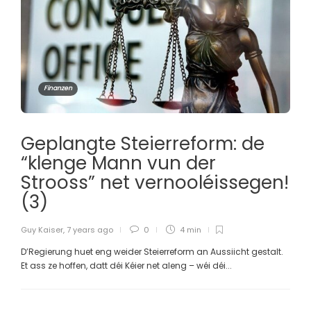
Finanzen
Geplangte Steierreform: de
“klenge Mann vun der
Strooss” net vernooléissegen!
(3)
Guy Kaiser
,
7 years ago
0
4 min
D’Regierung huet eng weider Steierreform an Aussiicht gestalt.
Et ass ze hoffen, datt déi Kéier net aleng – wéi déi...