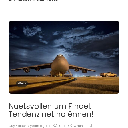
eins der wirksamsten Vehikel...
Divers
Nuetsvollen um Findel:
Tendenz net no ënnen!
Guy Kaiser
,
7 years ago
0
3 min