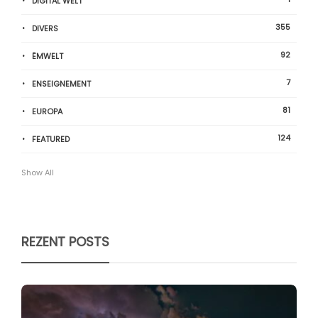
DIGITAL WELT
355
DIVERS
92
ËMWELT
7
ENSEIGNEMENT
81
EUROPA
124
FEATURED
Show All
REZENT POSTS