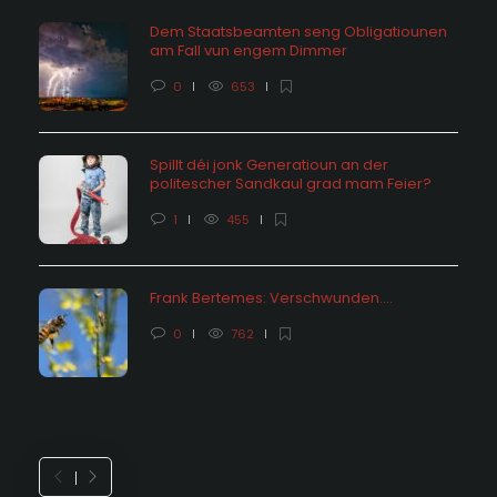
Dem Staatsbeamten seng Obligatiounen
am Fall vun engem Dimmer
0
653
Spillt déi jonk Generatioun an der
politescher Sandkaul grad mam Feier?
1
455
Frank Bertemes: Verschwunden….
0
762