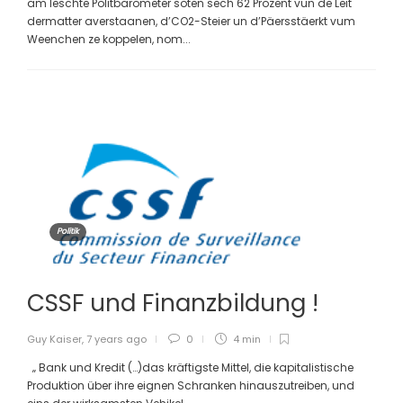
am leschte Politbarometer soten sech 62 Prozent vun de Leit
dermatter averstaanen, d’CO2-Steier un d’Päersstäerkt vum
Weenchen ze koppelen, nom...
Politik
CSSF und Finanzbildung !
Guy Kaiser
,
7 years ago
0
4 min
„ Bank und Kredit (…)das kräftigste Mittel, die kapitalistische
Produktion über ihre eignen Schranken hinauszutreiben, und