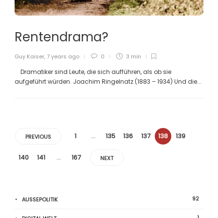
Rentendrama?
Guy Kaiser
,
7 years ago
0
3 min
Dramatiker sind Leute, die sich aufführen, als ob sie
aufgeführt würden. Joachim Ringelnatz (1883 – 1934) Und die...
1
…
135
136
137
138
139
PREVIOUS
140
141
…
167
NEXT
92
AUSSEPOLITIK
1