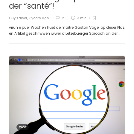
der “santé”!
Guy Kaiser
,
7 years ago
2
3 min
virun e puer Wochen huet de maître Gaston Vogel op dëser Plaz
en Artikel geschriwwen iwwer d’Lëtzebuerger Sprooch an der...
Politik