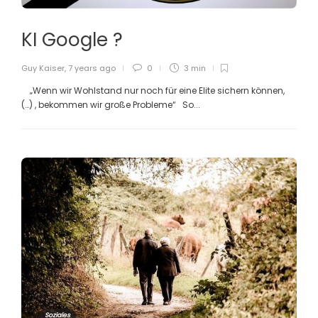
KI Google ?
Guy Kaiser
,
7 years ago
0
3 min
„Wenn wir Wohlstand nur noch für eine Elite sichern können,
(…) , bekommen wir große Probleme“ So...
Soziales