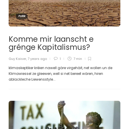
Politik
Komme mir laanscht e
grénge Kapitalismus?
Guy Kaiser
,
7 years ago
1
7 min
klimaskeptiker kréien nawell gäre virgehäit, net wollen un de
Klimawiessel ze gleewen, well si net bereet wären, hiren
ablackleche Liewensstyle...