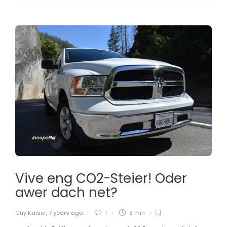
Innepolitik
Vive eng CO2-Steier! Oder
awer dach net?
Guy Kaiser
,
7 years ago
1
3 min