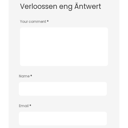
Verloossen eng Äntwert
Your comment
*
Name
*
Email
*