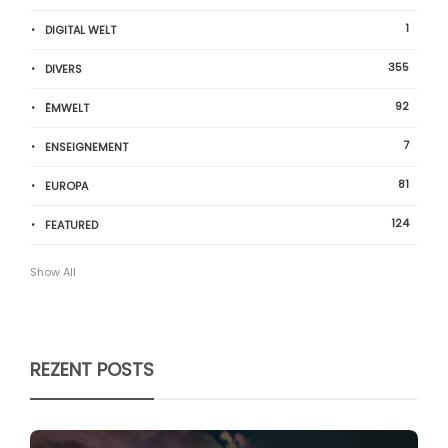
1
DIGITAL WELT
355
DIVERS
92
ËMWELT
7
ENSEIGNEMENT
81
EUROPA
124
FEATURED
Show All
REZENT POSTS