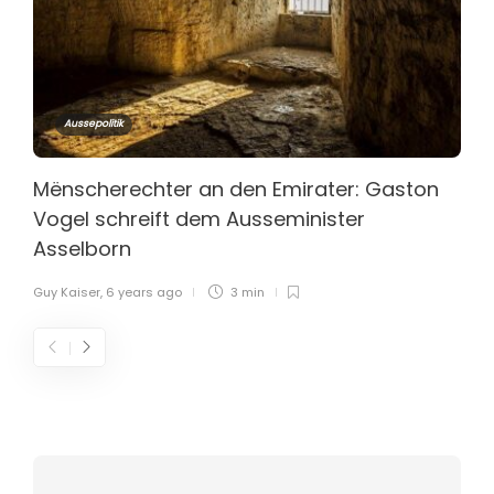
Aussepolitik
Mënscherechter an den Emirater: Gaston
Vogel schreift dem Ausseminister
Asselborn
Guy Kaiser
,
6 years ago
3 min