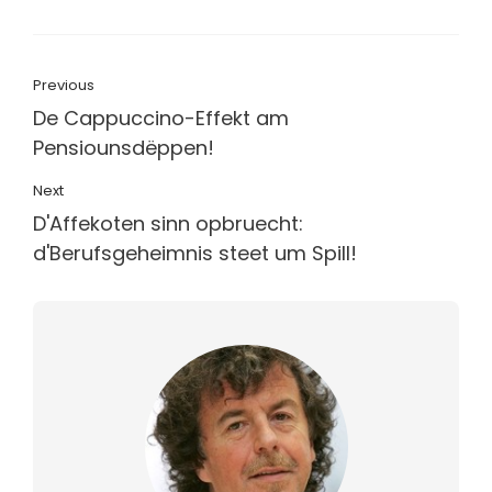
Previous
De Cappuccino-Effekt am
Pensiounsdëppen!
Next
D'Affekoten sinn opbruecht:
d'Berufsgeheimnis steet um Spill!