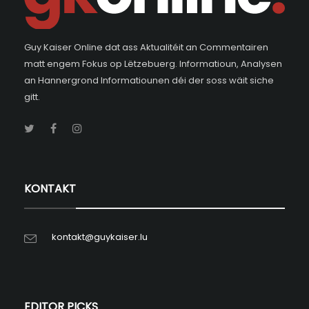
Guy Kaiser Online dat ass Aktualitéit an Commentairen
matt engem Fokus op Lëtzebuerg. Informatioun, Analysen
an Hannergrond Informatiounen déi der soss wäit siche
gitt.
KONTAKT
kontakt@guykaiser.lu
EDITOR PICKS