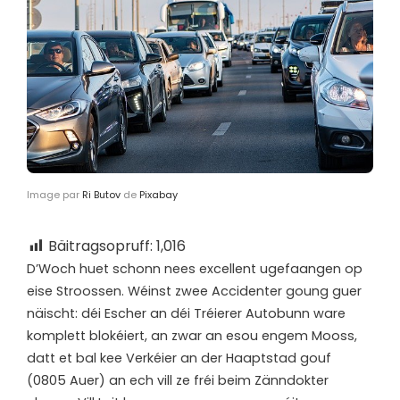
Image par
Ri Butov
de
Pixabay
Bäitragsopruff:
1,016
D’
Woch huet schonn nees excellent ugefaangen op
eise Stroossen. Wéinst zwee Accidenter goung guer
näischt: déi Escher an déi Tréierer Autobunn ware
komplett blokéiert, an zwar an esou engem Mooss,
datt et bal kee Verkéier an der Haaptstad gouf
(0805 Auer) an ech vill ze fréi beim Zänndokter