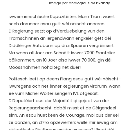
Image par
analogicus
de
Pixabay
iwwermënschleche Kapazitéiten. Mam Tram wäert
sech dorunner esou gutt wéi näischt änneren.
D’Regierung setzt op d’Verduebelung vun den
Tramschinnen an iergendwann engkéier gëtt déi
Diddlénger Autobunn op dräi Spueren vergréissert.
Ma wann all Joer am Schnétt iwwer 7000 Frontalier
bäikommen, an 10 Joer also iwwer 70.000, gin déi
Moossnahmen nohalteg net duer!
Politesch leeft op deem Plang esou gutt wéi näischt-
iwwregens och net ënner Regierungen virdrunn, wann
ee vum Michel Wolter sengem IVL ofgesäit.
D’Deputéiert aus der Majoritéit gi gejoot vun der
Regierungsaarbecht, dobäi misst et de Géigendeel
sinn. An esou huet keen de Courage, mol aus der Rei
ze danzen, an d’Fro opzewerfen: wëlle mir éiweg am
ablackleche Rhythmus weider wuessen?! Grad déi