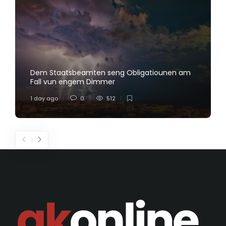
Dem Staatsbeamten seng Obligatiounen am
Fall vun engem Dimmer
1 day ago
0
512