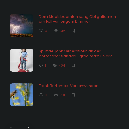
Dem Staatsbeamten seng Obligatiounen
am Fall vun engem Dimmer
0
512
Spillt déi jonk Generatioun an der
politescher Sandkaul grad mam Feier?
1
404
Frank Bertemes: Verschwunden….
0
701