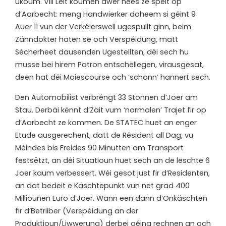
ukoum. Vill Leit koumen awer nees ze spéit op
d’Aarbecht: meng Handwierker doheem si géint 9
Auer 11 vun der Verkéierswell ugespullt ginn, beim
Zänndokter haten se och Verspéidung, matt
Sécherheet dausenden Ugestellten, déi sech hu
musse bei hirem Patron entschëllegen, virausgesat,
deen hat déi Moiescourse och ‘schonn’ hannert sech.
Den Automobilist verbréngt 33 Stonnen d’Joer am
Stau. Derbäi kënnt d’Zäit vum ‘normalen’ Trajet fir op
d’Aarbecht ze kommen. De STATEC huet an enger
Etude ausgerechent, datt de Résident all Dag, vu
Méindes bis Freides 90 Minutten am Transport
festsëtzt, an déi Situatioun huet sech an de leschte 6
Joer kaum verbessert. Wéi gesot just fir d’Residenten,
an dat bedeit e Käschtepunkt vun net grad 400
Milliounen Euro d’Joer. Wann een dann d’Onkäschten
fir d’Betriiber (Verspéidung an der
Produktioun/Liwwerung) derbei géing rechnen an och