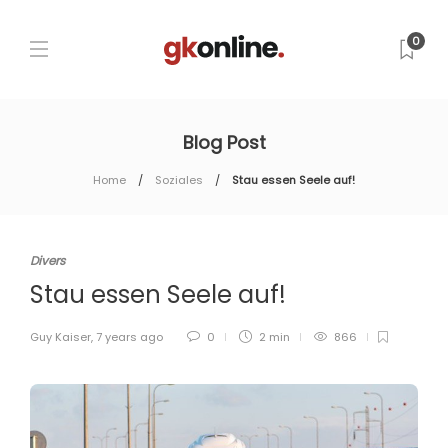
0
Blog Post
Home
Soziales
Stau essen Seele auf!
Divers
Stau essen Seele auf!
Guy Kaiser
,
7 years ago
0
2 min
866