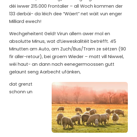
déi iwwer 215.000 Frontalier – all Woch kommen der
133 derbäi- da léich dee “Wäert” net wäit vun enger
Milliard ewech!
W
echgeheitent Geld! Virun allem awer mol en
absolutte Minus, wat d’Lieweskalitéit betrëfft. 45
Minutten am Auto, am Zuch/Bus/Tram ze sëtzen (90
fir aller-retour), bei groem Wieder – matt vill Niwwel,
wéi haut- an dann nach eenegermoossen gutt
gelaunt seng Aarbecht ufänken,
dat grenzt
schonn un