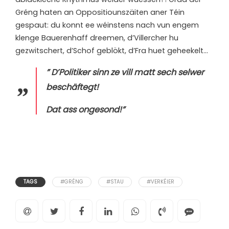
Gréng haten an Oppositiounszäiten aner Téin
gespaut: du konnt ee wéinstens nach vun engem
klenge Bauerenhaff dreemen, d’Villercher hu
gezwitschert, d’Schof geblökt, d’Fra huet geheekelt…
” D’Politiker sinn ze vill matt sech selwer
beschäftegt!
Dat ass ongesond!”
TAGS
#GRÉNG
#STAU
#VERKÉIER