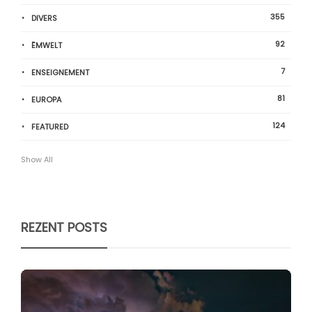
355
DIVERS
92
ËMWELT
7
ENSEIGNEMENT
81
EUROPA
124
FEATURED
Show All
REZENT POSTS