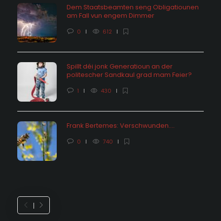
Dem Staatsbeamten seng Obligatiounen
am Fall vun engem Dimmer
0
612
Spillt déi jonk Generatioun an der
politescher Sandkaul grad mam Feier?
1
430
Frank Bertemes: Verschwunden….
0
740