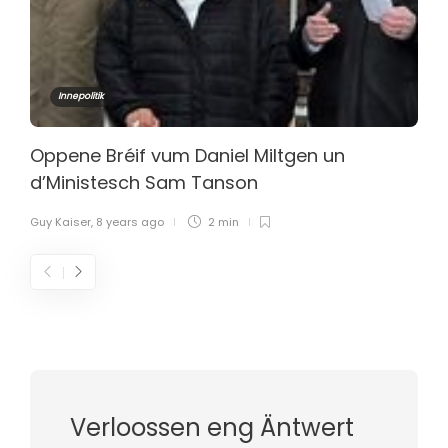
Innepolitik
Oppene Bréif vum Daniel Miltgen un
d’Ministesch Sam Tanson
Guy Kaiser
,
8 years ago
2 min
Verloossen eng Äntwert