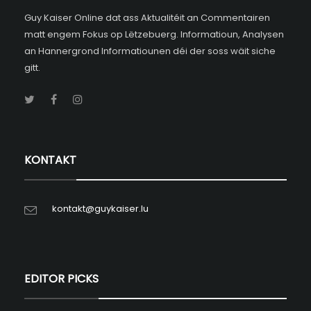
Guy Kaiser Online dat ass Aktualitéit an Commentairen
matt engem Fokus op Lëtzebuerg. Informatioun, Analysen
an Hannergrond Informatiounen déi der soss wäit siche
gitt.
KONTAKT
kontakt@guykaiser.lu
EDITOR PICKS