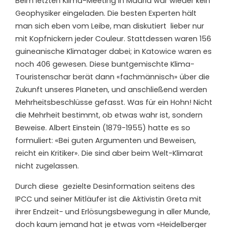
Beim letzten Klima-Meeting in Madrid war wieder kein
Geophysiker eingeladen. Die besten Experten hält
man sich eben vom Leibe, man diskutiert lieber nur
mit Kopfnickern jeder Couleur. Stattdessen waren 156
guineanische Klimatager dabei; in Katowice waren es
noch 406 gewesen. Diese buntgemischte Klima-
Touristenschar berät dann «fachmännisch» über die
Zukunft unseres Planeten, und anschließend werden
Mehrheitsbeschlüsse gefasst. Was für ein Hohn! Nicht
die Mehrheit bestimmt, ob etwas wahr ist, sondern
Beweise. Albert Einstein (1879-1955) hatte es so
formuliert: «Bei guten Argumenten und Beweisen,
reicht ein Kritiker». Die sind aber beim Welt-Klimarat
nicht zugelassen.
Durch diese gezielte Desinformation seitens des
IPCC und seiner Mitläufer ist die Aktivistin Greta mit
ihrer Endzeit- und Erlösungsbewegung in aller Munde,
doch kaum jemand hat je etwas vom «Heidelberger