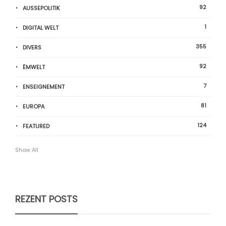
92
AUSSEPOLITIK
1
DIGITAL WELT
355
DIVERS
92
ËMWELT
7
ENSEIGNEMENT
81
EUROPA
124
FEATURED
Show All
REZENT POSTS