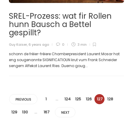
SREL-Prozess: wat fir Rollen
hunn Bausch a Bettel
gespillt?
Guy Kaiser
,
6 years ago
0
3 min
schonn de fréier-fréiere Chamberpresident Laurent Mosar hat
eng sougenannte SIGNIFICATIOUN krut vum Frank Schneider
sengem Affekot Laurent Ries. Duerno goug...
1
…
124
125
126
127
128
PREVIOUS
129
130
…
167
NEXT