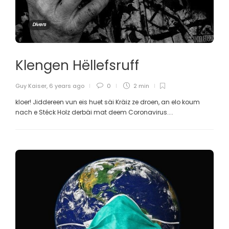
Divers
Klengen Hëllefsruff
Guy Kaiser
,
6 years ago
0
2 min
kloer! Jiddereen vun eis huet säi Kräiz ze droen, an elo koum
nach e Stéck Holz derbäi mat deem Coronavirus....