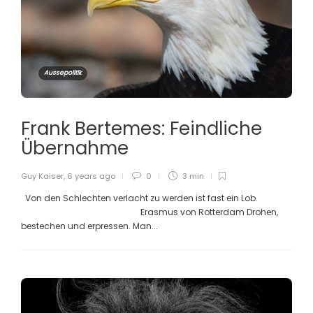
Aussepolitik
Frank Bertemes: Feindliche
Übernahme
Guy Kaiser
,
6 years ago
0
3 min
Von den Schlechten verlacht zu werden ist fast ein Lob.
Erasmus von Rotterdam Drohen,
bestechen und erpressen. Man...