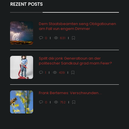
REZENT POSTS
Dem Staatsbeamten seng Obligatiounen
am Fall vun engem Dimmer
0
631
Spillt déi jonk Generatioun an der
politescher Sandkaul grad mam Feier?
1
439
Frank Bertemes: Verschwunden….
0
752