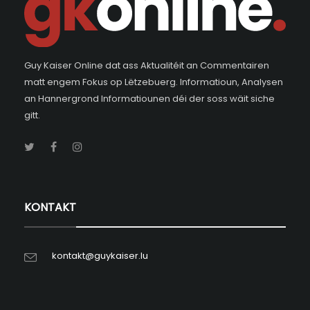
Guy Kaiser Online dat ass Aktualitéit an Commentairen
matt engem Fokus op Lëtzebuerg. Informatioun, Analysen
an Hannergrond Informatiounen déi der soss wäit siche
gitt.
KONTAKT
kontakt@guykaiser.lu