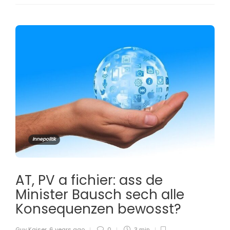
Innepolitik
AT, PV a fichier: ass de
Minister Bausch sech alle
Konsequenzen bewosst?
Guy Kaiser
,
6 years ago
0
3 min