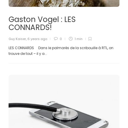
Gaston Vogel : LES
CONNARDS!
Guy Kaiser
,
6 years ago
0
1 min
LES CONNARDS Dans le palmarès de la scribouille à RTL, on
trouve de tout – il y a...