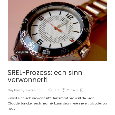
Innepolitik
SREL-Prozess: ech sinn
verwonnert!
Guy Kaiser
,
6 years ago
0
2 min
virwat sinn ech verwonnert? Bestëmmt net, well de Jean-
Claude Juncker sech net méi kann drunn erënneren, ob oder ob
net...