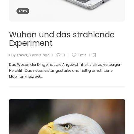
Divers
Wuhan und das strahlende
Experiment
Guy Kaiser
,
6 years ago
0
1 min
Das Wesen der Dinge hat die Angewohnheit sich zu verbergen.
Heraklit Das neue, leistungsstarke und heftig umstrittene
Mobilfunknetz 5G...