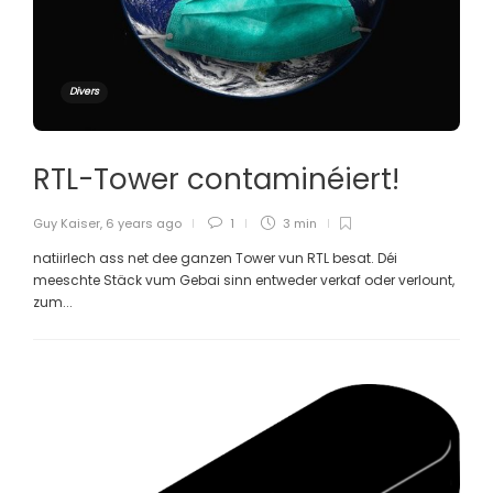
Divers
RTL-Tower contaminéiert!
Guy Kaiser
,
6 years ago
1
3 min
natiirlech ass net dee ganzen Tower vun RTL besat. Déi
meeschte Stäck vum Gebai sinn entweder verkaf oder verlount,
zum...