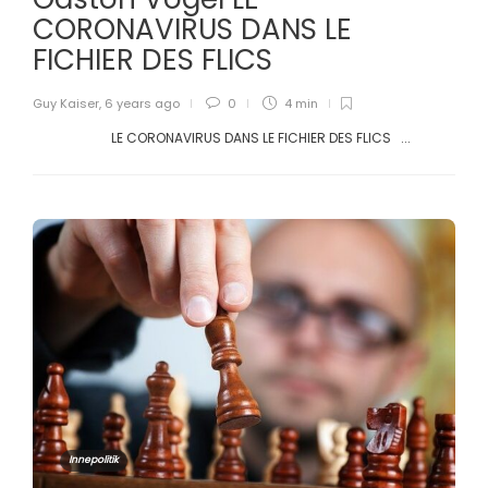
CORONAVIRUS DANS LE
FICHIER DES FLICS
Guy Kaiser
,
6 years ago
0
4 min
LE CORONAVIRUS DANS LE FICHIER DES FLICS ...
Innepolitik