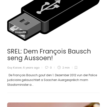
Innepolitik
SREL: Dem François Bausch
seng Aussoen!
Guy Kaiser
,
6 years ago
0
2 min
De François Bausch gouf den 1. Dezember 2012 vun der Police
judiciaire gelauschtert a Saachen Auergespréich mam
Staatsminister a...