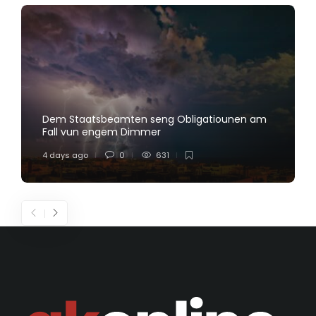
Dem Staatsbeamten seng Obligatiounen am
Fall vun engem Dimmer
4 days ago
0
631