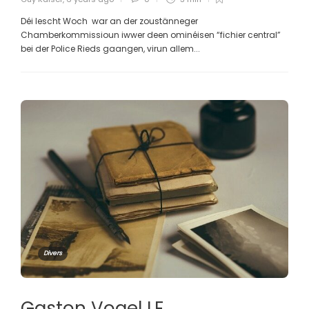
Déi lescht Woch war an der zoustänneger
Chamberkommissioun iwwer deen ominéisen “fichier central”
bei der Police Rieds gaangen, virun allem...
Divers
Gaston Vogel LE