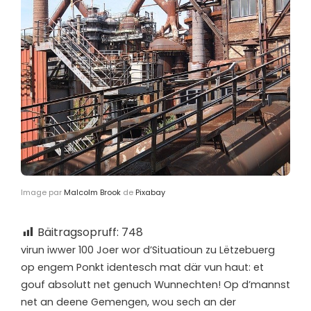
Image par
Malcolm Brook
de
Pixabay
Bäitragsopruff:
748
v
irun iwwer 100 Joer wor d’Situatioun zu Lëtzebuerg
op engem Ponkt identesch mat där vun haut: et
gouf absolutt net genuch Wunnechten! Op d’mannst
net an deene Gemengen, wou sech an der