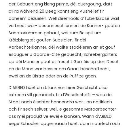
der Gebuert eng kleng prime, déi duergoung, datt
d’Fra während 20 Deeg konnt eng Aushëllef fir
doheem bezuelen. Well deemools d’Tuberkulose wäit
verbreet war- besonnesch ënnert de Kanner- goufen
Sanatoriummen gebaut, wéi zum Beispill um
Kräizbierg ;et goufen Subsidien, flr déi
Aarbechterkanner, déi wollte stodéieren an et gouf
esouguer u Gaarde-Cité geduecht, Schrebergärten;
op déi Manéier gouf et frëscht Geméis op den Dësch
an de Mann war besser am Gaart beschäftecht,
ewéi an de Bistro oder an de Puff ze goen.
D’
ARBED huet um Ufank vun hirer Geschicht also
extreem vill gemaach, fir d’Gesellschaft – wou de
Staat nach éischter hannendra war- an natiirlech
och fir sech selwer, well, e gesonnte Mataarbechter
ass méi produktive ewéi e kranken. Wann d’ARBED
eege Schoulen opgemaach huet, dann natiirlech och