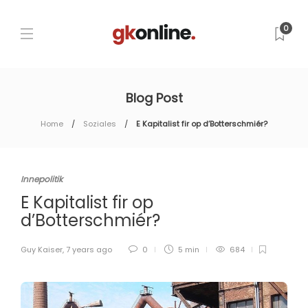
0
Blog Post
Home
Soziales
E Kapitalist fir op d’Botterschmiér?
Innepolitik
E Kapitalist fir op
d’Botterschmiér?
Guy Kaiser
,
7 years ago
0
5 min
684