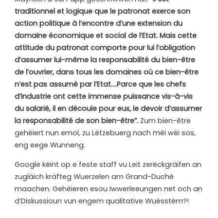
traditionnel et logique que le patronat exerce son
action politique à l’encontre d’une extension du
domaine économique et social de l’Etat. Mais cette
attitude du patronat comporte pour lui l’obligation
d’assumer lui-même la responsabilité du bien-être
de l’ouvrier, dans tous les domaines où ce bien-être
n’est pas assumé par l’Etat….Parce que les chefs
d’industrie ont cette immense puissance vis-à-vis
du salarié, il en découle pour eux, le devoir d’assumer
la responsabilité de son bien-être”.
Zum bien-être
gehéiert nun emol, zu Lëtzebuerg nach méi wéi sos,
eng eege Wunneng.
Google kéint op e feste staff vu Leit zeréckgräifen an
zugläich kräfteg Wuerzelen am Grand-Duché
maachen. Gehéieren esou Iwwerleeungen net och an
d’Diskussioun vun engem qualitative Wuësstëm?!