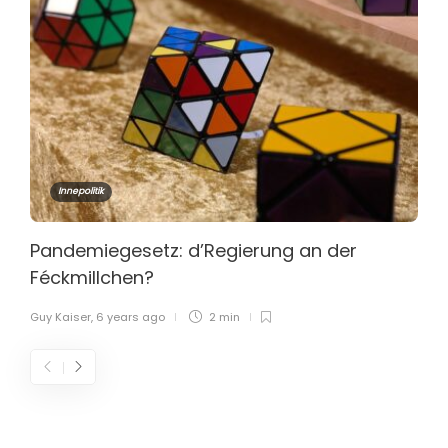
Innepolitik
Pandemiegesetz: d’Regierung an der
Féckmillchen?
Guy Kaiser
,
6 years ago
2 min