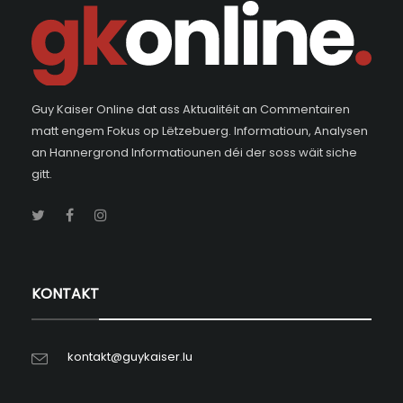
Guy Kaiser Online dat ass Aktualitéit an Commentairen
matt engem Fokus op Lëtzebuerg. Informatioun, Analysen
an Hannergrond Informatiounen déi der soss wäit siche
gitt.
KONTAKT
kontakt@guykaiser.lu