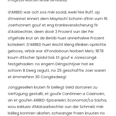
Image par
Malcolm Brook
de
Pixabay
d’
ARBED war och sos méi sozial, ewéi hire Ruff, op
d’mannst ënnert dem Mayrisch! Schonn d’Enn vum 19.
Joerhonnert gouf et eng Krankeversécherung fir
d’Aarbechter, deen dovir 3 Prozent vun der Pei
ofgehale krut an de Betrib huet annerhalwe Prozent
kotiséiert. D’ARBED huet éischt kleng Kliniken opriichte
gelooss, virbäi war d’Fondatioun Norbert Metz, 1878
koum d’Escher Spidol bäi. Et gouf e Jorescongé
festgehaalen: no engem Déngschtjoer hat ee
schonn 8 Deeg zegutt, no 25 geschaffte Joer waren
et ëmmerhinn 30 Congésdeeg!
Jonggesellen kruten fir bëllegt Geld dortoiren zu
Verfügung gestallt, et goufe Cantinnen a Casinoën,
an et goufen ARBED-Epicerieën: Economat/La Sacha,
wou exklusiv d’Mataarbechter vun der Schmelz méi
bëlleg konnten akafen; schwanger Fraen kruuten no