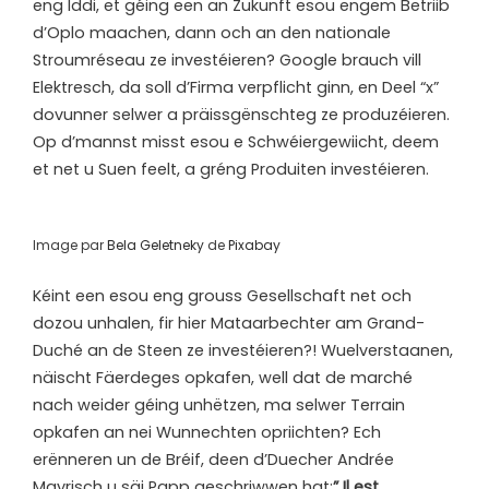
eng Iddi, et géing een an Zukunft esou engem Betriib
d’Oplo maachen, dann och an den nationale
Stroumréseau ze investéieren? Google brauch vill
Elektresch, da soll d’Firma verpflicht ginn, en Deel “x”
dovunner selwer a präissgënschteg ze produzéieren.
Op d’mannst misst esou e Schwéiergewiicht, deem
et net u Suen feelt, a gréng Produiten investéieren.
Image par
Bela Geletneky
de
Pixabay
Kéint een esou eng grouss Gesellschaft net och
dozou unhalen, fir hier Mataarbechter am Grand-
Duché an de Steen ze investéieren?! Wuelverstaanen,
näischt Fäerdeges opkafen, well dat de marché
nach weider géing unhëtzen, ma selwer Terrain
opkafen an nei Wunnechten opriichten? Ech
erënneren un de Bréif, deen d’Duecher Andrée
Mayrisch u säi Papp geschriwwen hat:
” Il est