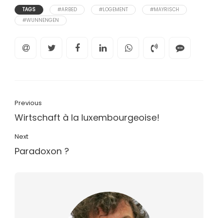
TAGS
#ARBED
#LOGEMENT
#MAYRISCH
#WUNNENGEN
Previous
Wirtschaft à la luxembourgeoise!
Next
Paradoxon ?