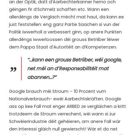
an der Optik, datt d’Aarbechterkanner herno och
géingen fir d’Schmelz schaffen etc. Wann een
allerdéngs de Verglach mécht mat haut, da kann ee
just feststellen: eng ganz Partie Saachen si vun der
Politik iwwerholl a verbessert ginn, op anere Punkten
allerdéngs iwwerloossen déi grouss Betriiber léiwer
dem Pappa Staat d’Autoritéit an d’Kompetenzen.
“…kann een grouss Betriiber, wéi google,
net méi an d’Responsabilitéit mat
abannen…?”
Google brauch méi Stroum – 10 Prozent vum
Nationalverbrauch- ewéi Aarbechtskräften. Google
ass op kee Fall mat enger ARBED ze vergläichen a kritt
trotzdeem de Stroum verrechent, wéi wann si zur
Schwéierindustrie déit gehéieren, am anere Fall wär
den Interessi gläich null gewierscht! Wär et do net