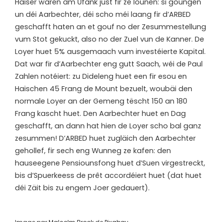
Haiser waren am Ufank just fir ze lounen: si goungen
un déi Aarbechter, déi scho méi laang fir d’ARBED
geschafft haten an et gouf no der Zesummestellung
vum Stot gekuckt, also no der Zuel vun de Kanner. De
Loyer huet 5% ausgemaach vum investéierte Kapital.
Dat war fir d’Aarbechter eng gutt Saach, wéi de Paul
Zahlen notéiert: zu Dideleng huet een fir esou en
Haischen 45 Frang de Mount bezuelt, woubäi den
normale Loyer an der Gemeng tëscht 150 an 180
Frang kascht huet. Den Aarbechter huet en Dag
geschafft, an dann hat hien de Loyer scho bal ganz
zesummen! D’ARBED huet zugläich den Aarbechter
gehollef, fir sech eng Wunneg ze kafen: den
hauseegene Pensiounsfong huet d’Suen virgestreckt,
bis d’Spuerkeess de prêt accordéiert huet (dat huet
déi Zäit bis zu engem Joer gedauert).