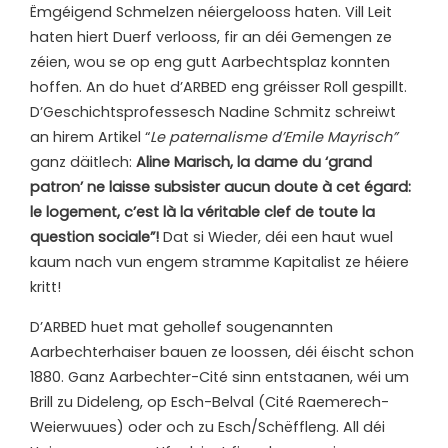
Ëmgéigend Schmelzen néiergelooss haten. Vill Leit
haten hiert Duerf verlooss, fir an déi Gemengen ze
zéien, wou se op eng gutt Aarbechtsplaz konnten
hoffen. An do huet d’ARBED eng gréisser Roll gespillt.
D’Geschichtsprofessesch Nadine Schmitz schreiwt
an hirem Artikel “
Le paternalisme d’Emile Mayrisch”
ganz däitlech:
Aline Marisch, la dame du ‘grand
patron’ ne laisse subsister aucun doute à cet égard:
le logement, c’est là la véritable clef de toute la
question sociale”!
Dat si Wieder, déi een haut wuel
kaum nach vun engem stramme Kapitalist ze héiere
kritt!
D’ARBED huet mat gehollef sougenannten
Aarbechterhaiser bauen ze loossen, déi éischt schon
1880. Ganz Aarbechter-Cité sinn entstaanen, wéi um
Brill zu Dideleng, op Esch-Belval (Cité Raemerech-
Weierwuues) oder och zu Esch/Schëffleng. All déi