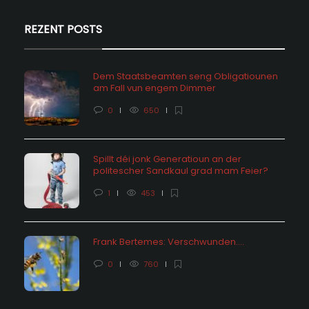
REZENT POSTS
Dem Staatsbeamten seng Obligatiounen
am Fall vun engem Dimmer
0
650
Spillt déi jonk Generatioun an der
politescher Sandkaul grad mam Feier?
1
453
Frank Bertemes: Verschwunden….
0
760