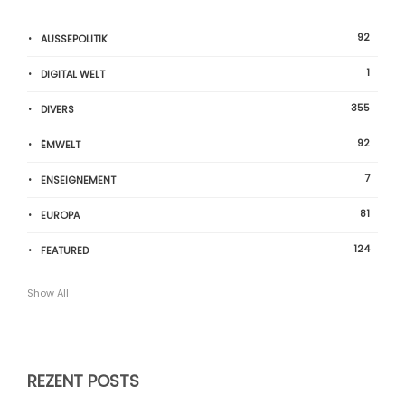
92
AUSSEPOLITIK
1
DIGITAL WELT
355
DIVERS
92
ËMWELT
7
ENSEIGNEMENT
81
EUROPA
124
FEATURED
Show All
REZENT POSTS