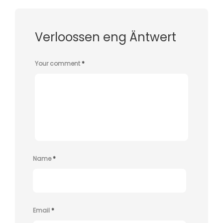
Verloossen eng Äntwert
Your comment
*
Name
*
Email
*