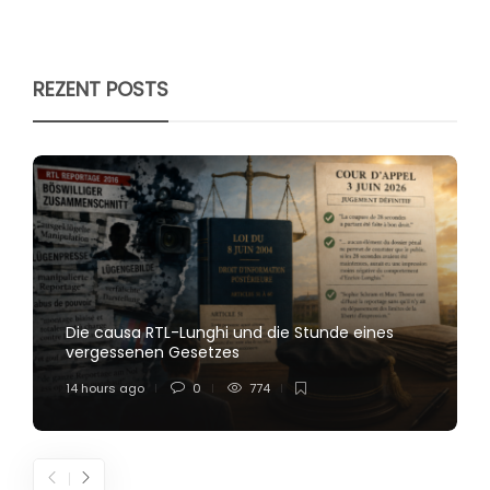
REZENT POSTS
Die causa RTL-Lunghi und die Stunde eines
vergessenen Gesetzes
14 hours ago
0
774