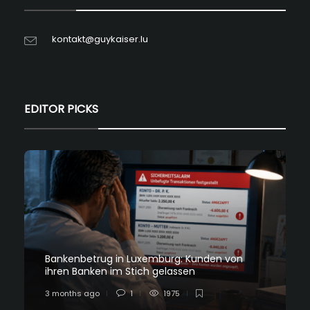
kontakt@guykaiser.lu
EDITOR PICKS
Bankenbetrug in Luxemburg: Kunden von
ihren Banken im Stich gelassen
3 months ago
1
1975