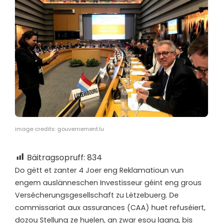
image credits: gouvernement.lu
Bäitragsopruff:
834
D
o gëtt et zanter 4 Joer eng Reklamatioun vun
engem auslänneschen Investisseur géint eng grous
Versécherungsgesellschaft zu Lëtzebuerg. De
commissariat aux assurances (CAA) huet refuséiert,
dozou Stellung ze huelen, an zwar esou laang, bis