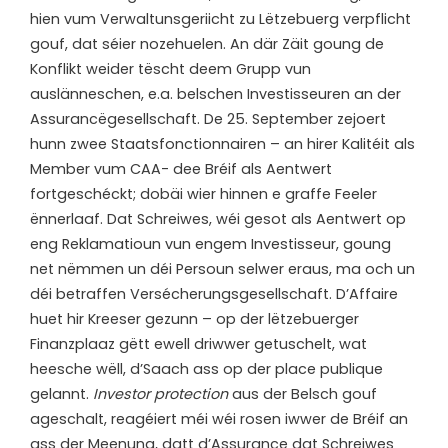
hien vum Verwaltunsgeriicht zu Lëtzebuerg verpflicht
gouf, dat séier nozehuelen. An där Zäit goung de
Konflikt weider tëscht deem Grupp vun
auslänneschen, e.a. belschen Investisseuren an der
Assurancëgesellschaft. De 25. September zejoert
hunn zwee Staatsfonctionnairen – an hirer Kalitéit als
Member vum CAA- dee Bréif als Aentwert
fortgeschéckt; dobäi wier hinnen e graffe Feeler
ënnerlaaf. Dat Schreiwes, wéi gesot als Aentwert op
eng Reklamatioun vun engem Investisseur, goung
net nëmmen un déi Persoun selwer eraus, ma och un
déi betraffen Versécherungsgesellschaft. D’Affaire
huet hir Kreeser gezunn – op der lëtzebuerger
Finanzplaaz gëtt ewell driwwer getuschelt, wat
heesche wëll, d’Saach ass op der place publique
gelannt.
Investor protection
aus der Belsch gouf
ageschalt, reagéiert méi wéi rosen iwwer de Bréif an
ass der Meenung, datt d’Assurance dat Schreiwes