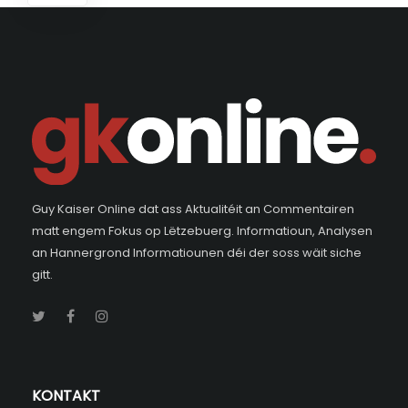
Guy Kaiser Online dat ass Aktualitéit an Commentairen
matt engem Fokus op Lëtzebuerg. Informatioun, Analysen
an Hannergrond Informatiounen déi der soss wäit siche
gitt.
KONTAKT