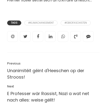
Premier Xavier Bettel sech an d’Affaire amëscht…
TAGS
#KLIMACHANGEMENT
#OEKOFASCHISTEN
Previous
Unanimitéit géint d'Heeschen op der
Strooss!
Next
E Professer wär Rassist, Nazi a wat net
nach alles: weise gëllt!