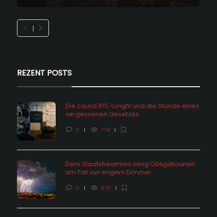
REZENT POSTS
Die causa RTL-Lunghi und die Stunde eines
vergessenen Gesetzes
0
774
Dem Staatsbeamten seng Obligatiounen
am Fall vun engem Dimmer
0
679