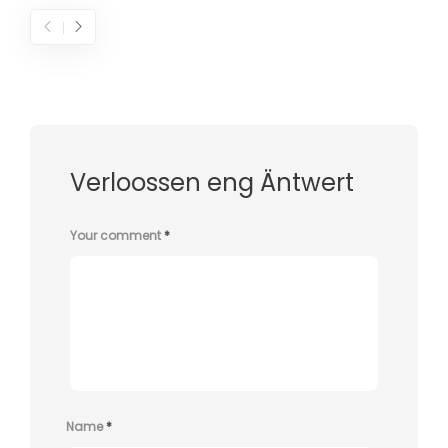
Verloossen eng Äntwert
Your comment
*
Name
*