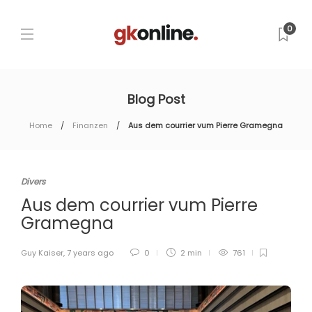
0
Blog Post
Home
Finanzen
Aus dem courrier vum Pierre Gramegna
Divers
Aus dem courrier vum Pierre
Gramegna
Guy Kaiser
,
7 years ago
0
2 min
761