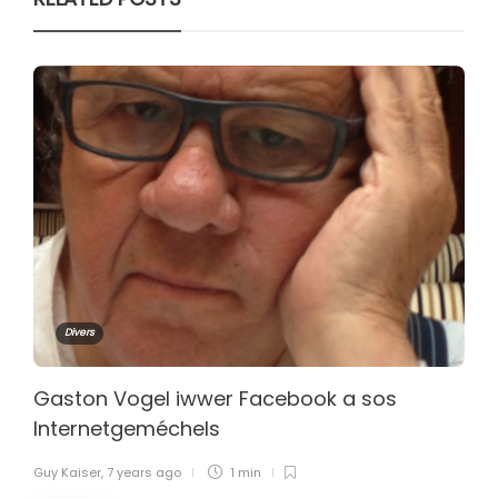
Divers
Gaston Vogel iwwer Facebook a sos
Internetgeméchels
Guy Kaiser
,
7 years ago
1 min