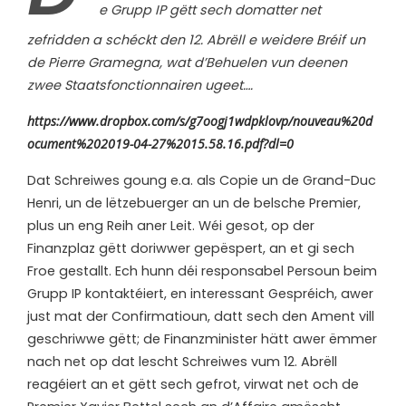
e Grupp IP gëtt sech domatter net
zefridden a schéckt den 12. Abrëll e weidere Bréif un
de Pierre Gramegna, wat d’Behuelen vun deenen
zwee Staatsfonctionnairen ugeet….
https://www.dropbox.com/s/g7oogj1wdpklovp/nouveau%20d
ocument%202019-04-27%2015.58.16.pdf?dl=0
Dat Schreiwes goung e.a. als Copie un de Grand-Duc
Henri, un de lëtzebuerger an un de belsche Premier,
plus un eng Reih aner Leit. Wéi gesot, op der
Finanzplaz gëtt doriwwer gepëspert, an et gi sech
Froe gestallt. Ech hunn déi responsabel Persoun beim
Grupp IP kontaktéiert, en interessant Gespréich, awer
just mat der Confirmatioun, datt sech den Ament vill
geschriwwe gëtt; de Finanzminister hätt awer ëmmer
nach net op dat lescht Schreiwes vum 12. Abrëll
reagéiert an et gëtt sech gefrot, virwat net och de