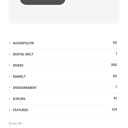
92
AUSSEPOLITIK
1
DIGITAL WELT
355
DIVERS
92
ËMWELT
7
ENSEIGNEMENT
81
EUROPA
124
FEATURED
Show All