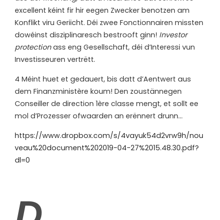
excellent kéint fir hir eegen Zwecker benotzen am
Konflikt viru Geriicht. Déi zwee Fonctionnairen missten
dowéinst disziplinaresch bestrooft ginn!
Investor
protection
ass eng Gesellschaft, déi d’Interessi vun
Investisseuren vertrëtt.
4 Méint huet et gedauert, bis datt d’Aentwert aus
dem Finanzministère koum! Den zoustännegen
Conseiller de direction 1ère classe mengt, et sollt ee
mol d’Prozesser ofwaarden an erënnert drunn…
https://www.dropbox.com/s/4vayuk54d2vrw9h/nou
veau%20document%202019-04-27%2015.48.30.pdf?
dl=0
D