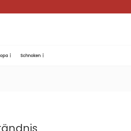
ropa
Schnoken
tändnis