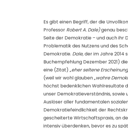
Es gibt einen Begriff, der die Unvol
Professor
Robert A. Dale)
genau besch
Seite der Demokratie – und auch ihr
Problematik des Nutzens und des Sc
Demokratie.
Dale,
der im Jahre 2014 
Buchempfehlung Dezember 2021) die D
eine (Zitat) „
eher seltene Erscheinung
(weil wir wohl glauben „
wahre Demokr
höchst bedenklichen Wahlresultate d
unser Demokratieverständnis, sowie u
Auslöser aller fundamentalen soziale
Demokratiefeindlichkeit der Rechtskrä
gescheiterte Wirtschaftspraxis, an de
intensiv überdenken, bevor es zu spät