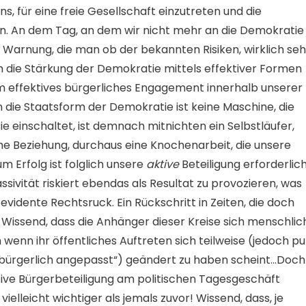
ns, für eine freie Gesellschaft einzutreten und die
. An dem Tag, an dem wir nicht mehr an die Demokratie
ne Warnung, die man ob der bekannten Risiken, wirklich seh
m die Stärkung der Demokratie mittels effektiver Formen
 effektives bürgerliches Engagement innerhalb unserer
die Staatsform der Demokratie ist keine Maschine, die
e einschaltet, ist demnach mitnichten ein Selbstläufer,
che Beziehung, durchaus eine Knochenarbeit, die unsere
 Erfolg ist folglich unsere
aktive
Beteiligung erforderlic
sivität riskiert ebendas als Resultat zu provozieren, was
evidente Rechtsruck. Ein Rückschritt in Zeiten, die doch
 Wissend, dass die Anhänger dieser Kreise sich menschlic
 wenn ihr öffentliches Auftreten sich teilweise (jedoch pu
„bürgerlich angepasst“) geändert zu haben scheint…Doch
tive Bürgerbeteiligung am politischen Tagesgeschäft
vielleicht wichtiger als jemals zuvor! Wissend, dass, je