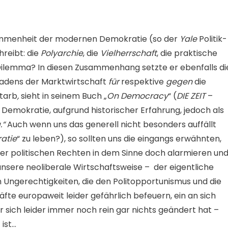
lkommenheit der modernen Demokratie (so der
Yale
Politik-
reibt: die
Polyarchie
, die
Vielherrschaft
, die praktische
 Dilemma? In diesen Zusammenhang setzte er ebenfalls di
hadens der Marktwirtschaft
für
respektive
gegen
die
starb
,
sieht in seinem Buch „
On Democracy
“ (
DIE ZEIT
–
emokratie, aufgrund historischer Erfahrung, jedoch als
.“
Auch wenn uns das generell nicht besonders auffällt
atie
“ zu leben?), so sollten uns die eingangs erwähnten,
er politischen Rechten in dem Sinne doch alarmieren un
nsere neoliberale Wirtschaftsweise – der eigentliche
n Ungerechtigkeiten, die den Politopportunismus und die
fte europaweit leider gefährlich befeuern, ein an sich
r sich leider immer noch rein gar nichts geändert hat –
 ist…