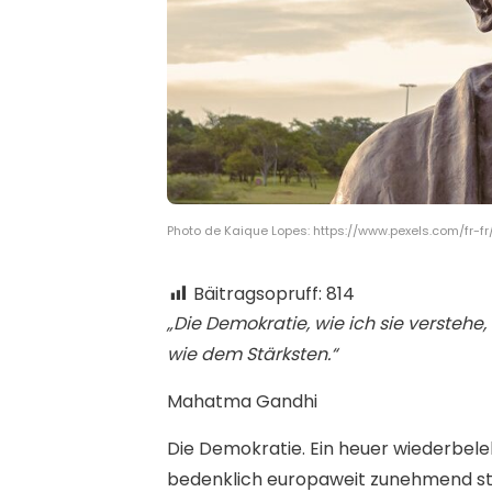
Photo de Kaique Lopes: https://www.pexels.com/fr-
Bäitragsopruff:
814
„Die Demokratie, wie ich sie verste
wie dem Stärksten.“
Mahatma Gandhi
D
ie Demokratie. Ein heuer wiederbele
bedenklich europaweit zunehmend ste