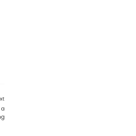
xt
 a
ng