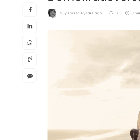
Guy Kaiser
,
4 years ago
0
3 mi