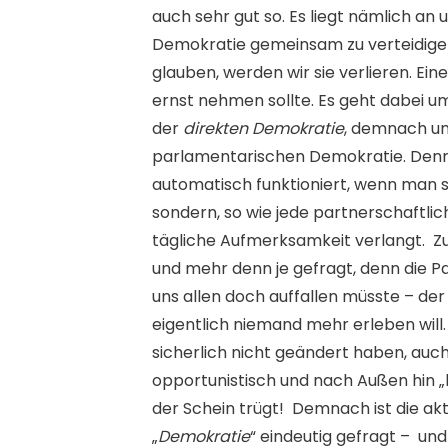
auch sehr gut so. Es liegt nämlich an u
Demokratie gemeinsam zu verteidigen
glauben, werden wir sie verlieren. Ei
ernst nehmen sollte. Es geht dabei u
der
direkten Demokratie
, demnach um
parlamentarischen Demokratie. Denn 
automatisch funktioniert, wenn man si
sondern, so wie jede partnerschaftli
tägliche Aufmerksamkeit verlangt. Zum
und mehr denn je gefragt, denn die Pas
uns allen doch auffallen müsste – der 
eigentlich niemand mehr erleben will.
sicherlich nicht geändert haben, auch
opportunistisch und nach Außen hin 
der Schein trügt! Demnach ist die ak
„
Demokratie
“ eindeutig gefragt – und 