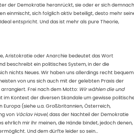
alter der Demokratie heranrückt, sie oder er sich demnac
n einmischt, sich folglich aktiv beteiligt, desto mehr sein
deal entspricht. Und das ist mehr als pure Theorie,
e, Aristokratie oder Anarchie bedeutet das Wort
und beschreibt ein politisches System, in der die
ich nichts Neues. Wir haben uns allerdings recht bequem
meisten von uns sich auch mit der gelebten Praxis der
arrangiert. Frei nach dem Motto:
Wir wählen die und
t im Kontext der diversen Skandale um gewisse politisch
n Europa (siehe u.a. Großbritannien, Österreich,
ung von
Václav Havel,
dass der Nachteil der Demokratie
 es ehrlich mir ihr meinen, die Hände bindet, jedoch denen,
s ermöglicht. Und dem dürfte leider so sein…