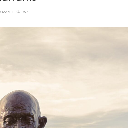
n
read
757