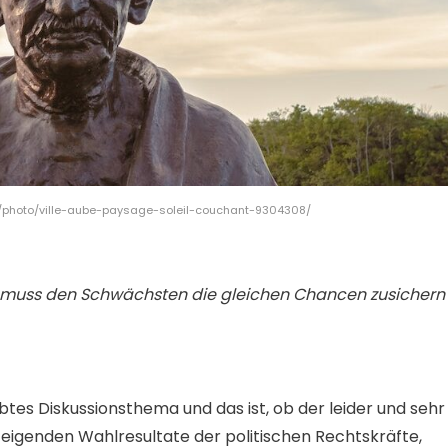
fr/photo/ville-aube-paysage-soleil-couchant-9304308/
he, muss den Schwächsten die gleichen Chancen zusichern
btes Diskussionsthema und das ist, ob der leider und sehr
igenden Wahlresultate der politischen Rechtskräfte,