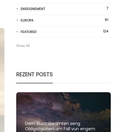
7
ENSEIGNEMENT
81
EUROPA
124
FEATURED
Show All
REZENT POSTS
Dem Staatsbeamten seng
Spillt
Obligatiounen am Fall vun engem
polit