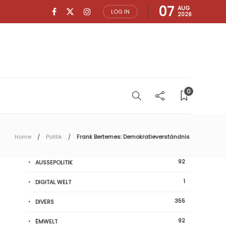
07
AUG
LOG IN
2026
0
Home
Politik
Frank Bertemes: Demokratieverständnis
92
AUSSEPOLITIK
1
DIGITAL WELT
355
DIVERS
92
ËMWELT