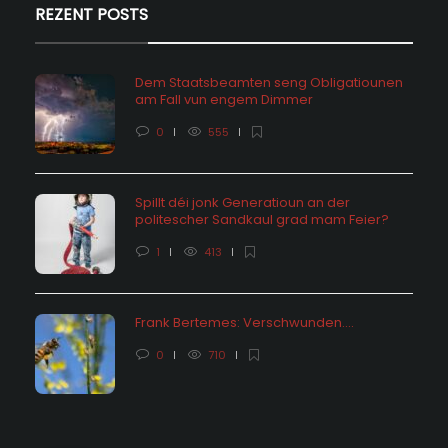
REZENT POSTS
Dem Staatsbeamten seng Obligatiounen
am Fall vun engem Dimmer
0
555
Spillt déi jonk Generatioun an der
politescher Sandkaul grad mam Feier?
1
413
Frank Bertemes: Verschwunden….
0
710