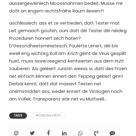
aussergewéinlech Moossnahmen bedeit. Musse mir
dofir an engem rechtsfräihe Raum liewen?!
a
schliisslech: ass et ze vertrieden, datt Tester mat
Leit gemaach goufen, ouni datt déi Tester déi néideg
Prozeduren hannert sech haten?
D’Gesondheetsministesch, Paulette Lenert, déi bis
ewell eng wichteg Roll am
Krich
géint de Virus gespillt
huet, muss iwwerzeegend Äentwerten aus dem Hutt
zauberen. Als geléiert Juristin weess si, datt dës Froen
net einfach kënnen ënnert den Teppeg gekiert ginn!
Derbäi kënnt, datt dat massivt Testen net
onëmstridden ass, weder ënnert de Virologen nach
am Vollek; Transparenz wär net vu Muttwëll…
TAGS
#CORONAVIRUS