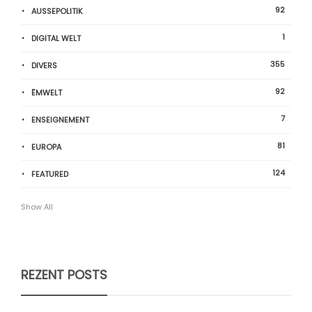
92
AUSSEPOLITIK
1
DIGITAL WELT
355
DIVERS
92
ËMWELT
7
ENSEIGNEMENT
81
EUROPA
124
FEATURED
Show All
REZENT POSTS