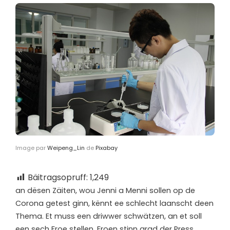
Image par
Weipeng_Lin
de
Pixabay
Bäitragsopruff:
1,249
a
n dësen Zäiten, wou Jenni a Menni sollen op de
Corona getest ginn, kënnt ee schlecht laanscht deen
Thema. Et muss een driwwer schwätzen, an et soll
een sech Froe stellen. Froen stinn grad der Press