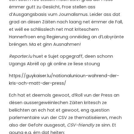
ëmmer gutt zu Gesiicht, Froe stellen ass
d’Ausgangsbasis vum Journalismus. Leider ass dat
grad an dësen Zäiten nach laang net ëmmer de Fall,
et wëll ee schliisslech net mat kriteschem
Hannerfroen eng Regierung onnéideg an d’Labyränte
bréngen. Ma et ginn Ausnahmen!
Reporter.lu
huet e Sujet opgegraff, deen schonn
Ugangs Abrëll op gk online ze liese stoung
https://guykaiser.lu/nationalunioun-wahrend-der-
kris-och-matt-der-press/
Ech hat et deemols gewoot, d’Roll vun der Press an
dësen aussergewéinlechen Zäiten kritesch ze
beliichten an ech hat et gewoot, eng question
parlementaire vun der CSV ze thematiséieren, mech
also der Gefohr ausgesat,
CSV-friendly
ze sinn. Et
goung e.a. ëm dat heiten: