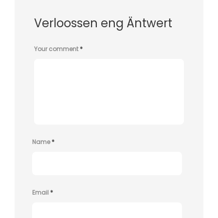
Verloossen eng Äntwert
Your comment
*
Name
*
Email
*