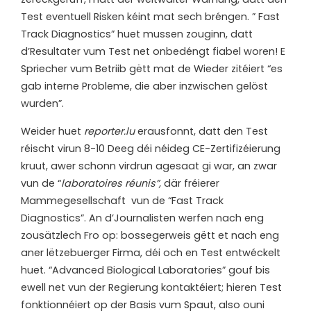
Test eventuell Risken kéint mat sech bréngen. ” Fast
Track Diagnostics” huet mussen zouginn, datt
d’Resultater vum Test net onbedéngt fiabel woren! E
Spriecher vum Betriib gëtt mat de Wieder zitéiert “es
gab interne Probleme, die aber inzwischen gelöst
wurden”.
Weider huet
reporter.lu
erausfonnt, datt den Test
réischt virun 8-10 Deeg déi néideg CE-Zertifizéierung
kruut, awer schonn virdrun agesaat gi war, an zwar
vun de “
laboratoires réunis”,
där fréierer
Mammegesellschaft vun de “Fast Track
Diagnostics”. An d’Journalisten werfen nach eng
zousätzlech Fro op: bossegerweis gëtt et nach eng
aner lëtzebuerger Firma, déi och en Test entwéckelt
huet. “Advanced Biological Laboratories” gouf bis
ewell net vun der Regierung kontaktéiert; hieren Test
fonktionnéiert op der Basis vum Spaut, also ouni