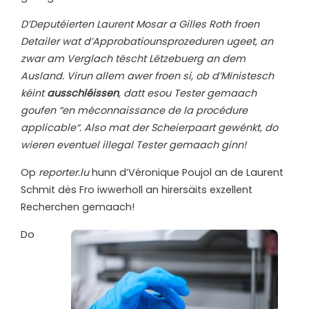
D’Deputéierten Laurent Mosar a Gilles Roth froen
Detailer wat d’Approbatiounsprozeduren ugeet, an
zwar am Verglach tëscht Lëtzebuerg an dem
Ausland. Virun allem awer froen si, ob d’Ministesch
kéint
ausschléissen
, datt esou Tester gemaach
goufen “en méconnaissance de la procédure
applicable“. Also mat der Scheierpaart gewénkt, do
wieren eventuel illegal Tester gemaach ginn!
Op
reporter.lu
hunn d’Véronique Poujol an de Laurent
Schmit dës Fro iwwerholl an hirersäits exzellent
Recherchen gemaach!
D
o