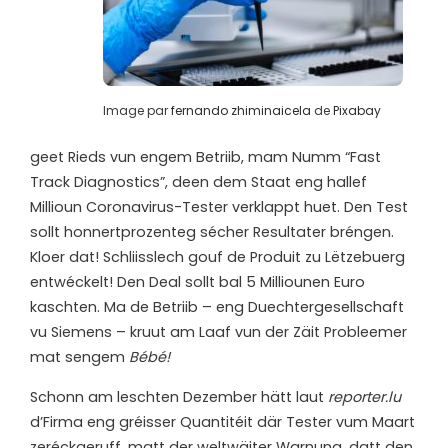
Image par
fernando zhiminaicela
de
Pixabay
geet Rieds vun engem Betriib, mam Numm “Fast
Track Diagnostics”, deen dem Staat eng hallef
Millioun Coronavirus-Tester verklappt huet. Den Test
sollt honnertprozenteg sécher Resultater bréngen.
Kloer dat! Schliisslech gouf de Produit zu Lëtzebuerg
entwéckelt! Den Deal sollt bal 5 Milliounen Euro
kaschten. Ma de Betriib – eng Duechtergesellschaft
vu Siemens – kruut am Laaf vun der Zäit Probleemer
mat sengem
Bébé!
Schonn am leschten Dezember hätt laut
reporter.lu
d’Firma eng gréisser Quantitéit där Tester vum Maart
zeréckgeruff, matt der weltwäiter Warnung, datt den