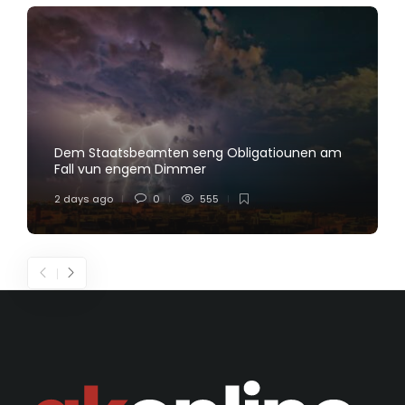
Dem Staatsbeamten seng Obligatiounen am
Fall vun engem Dimmer
2 days ago
0
555