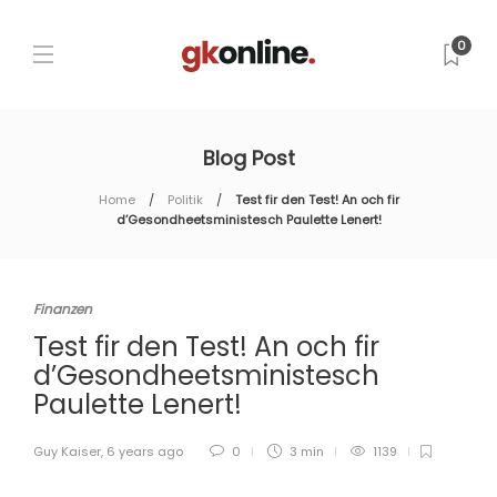
0
Blog Post
Home
Politik
Test fir den Test! An och fir
d’Gesondheetsministesch Paulette Lenert!
Finanzen
Test fir den Test! An och fir
d’Gesondheetsministesch
Paulette Lenert!
Guy Kaiser
,
6 years ago
0
3 min
1139