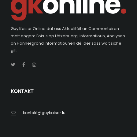
Guy Kaiser Online dat ass Aktualitéit an Commentairen
matt engem Fokus op Lëtzebuerg. Informatioun, Analysen
an Hannergrond Informatiounen déi der soss wäit siche
gitt.
KONTAKT
kontakt@guykaiser.lu