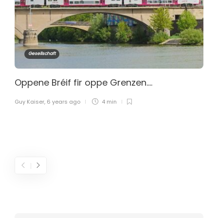
Gesellschaft
Oppene Bréif fir oppe Grenzen….
Guy Kaiser
,
6 years ago
4 min