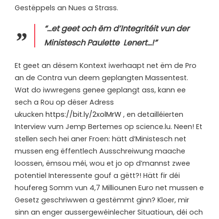
Gestëppels an Nues a Strass.
“…et geet och ëm d’Integritéit vun der
Ministesch Paulette Lenert…!”
Et geet an dësem Kontext iwerhaapt net ëm de Pro
an de Contra vun deem geplangten Massentest.
Wat do iwwregens genee geplangt ass, kann ee
sech a Rou op dëser Adress
ukucken
https://bit.ly/2xolMrW
, en detailléierten
Interview vum Jemp Bertemes op science.lu. Neen! Et
stellen sech hei aner Froen: hätt d’Ministesch net
mussen eng ëffentlech Ausschreiwung maache
loossen, ëmsou méi, wou et jo op d’mannst zwee
potentiel Interessente gouf a gëtt?! Hätt fir déi
houfereg Somm vun 4,7 Milliounen Euro net mussen e
Gesetz geschriwwen a gestëmmt ginn? Kloer, mir
sinn an enger aussergewéinlecher Situatioun, déi och