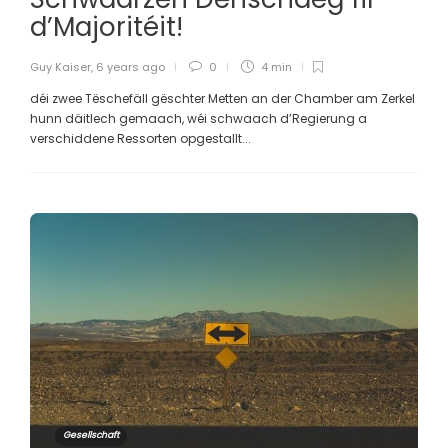
d’Majoritéit!
Guy Kaiser
,
6 years ago
0
4 min
déi zwee Tëschefäll gëschter Metten an der Chamber am Zerkel
hunn däitlech gemaach, wéi schwaach d’Regierung a
verschiddene Ressorten opgestallt...
Gesellschaft