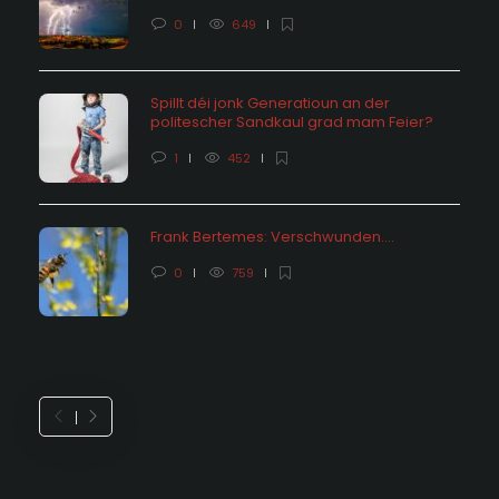
0
649
Spillt déi jonk Generatioun an der
politescher Sandkaul grad mam Feier?
1
452
Frank Bertemes: Verschwunden….
0
759