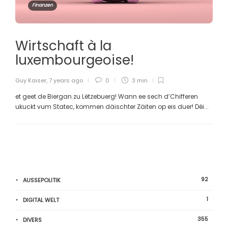
Finanzen
Wirtschaft à la
luxembourgeoise!
Guy Kaiser
,
7 years ago
0
3 min
et geet de Biergan zu Lëtzebuerg! Wann ee sech d’Chifferen
ukuckt vum Statec, kommen däischter Zäiten op eis duer! Déi...
92
AUSSEPOLITIK
1
DIGITAL WELT
355
DIVERS