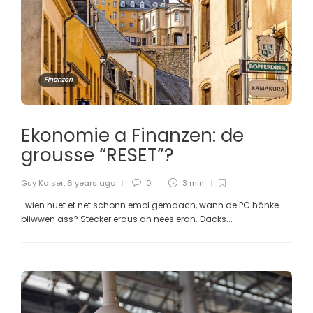
Finanzen
Ekonomie a Finanzen: de
grousse “RESET”?
Guy Kaiser
,
6 years ago
0
3 min
wien huet et net schonn emol gemaach, wann de PC hänke
bliwwen ass? Stecker eraus an nees eran. Dacks...