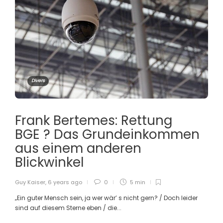
Divers
Frank Bertemes: Rettung
BGE ? Das Grundeinkommen
aus einem anderen
Blickwinkel
Guy Kaiser
,
6 years ago
0
5 min
„Ein guter Mensch sein, ja wer wär’ s nicht gern? / Doch leider
sind auf diesem Sterne eben / die...