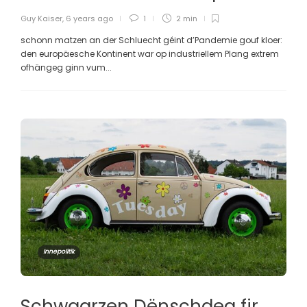
Guy Kaiser
,
6 years ago
1
2 min
schonn matzen an der Schluecht géint d’Pandemie gouf kloer:
den europäesche Kontinent war op industriellem Plang extrem
ofhängeg ginn vum...
Innepolitik
Schwaarzen Dënschdeg fir