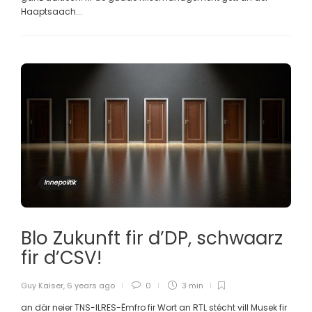
Haaptsaach...
Innepolitik
Blo Zukunft fir d’DP, schwaarz
fir d’CSV!
Guy Kaiser
,
6 years ago
0
3 min
an där neier TNS-ILRES-Ëmfro fir Wort an RTL stécht vill Musek fir