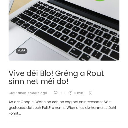
Politik
Vive déi Blo! Gréng a Rout
sinn net méi do!
Guy Kaiser
,
4 years ago
0
5 min
An der Google-Welt sinn ech op eng net oninteressant Säit
gestouss, déi sech PolitPro nennt. Wien alles derhannert stécht
konnt...