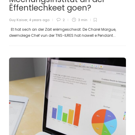
Ëffentlechkeet goen?
Guy Kaiser
,
4 years ago
2
3 min
Et hat sech an der Zäit erëmgeschwat. De Charel Margue,
deemolege Chef vun der TNS-ILRES hat nawell e Pendant...