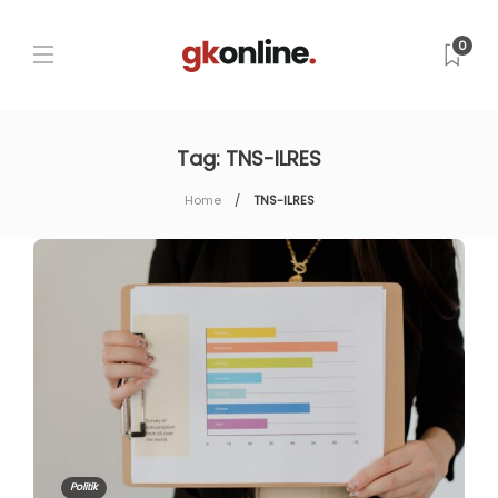
0
Tag:
TNS-ILRES
Home
TNS-ILRES
Politik