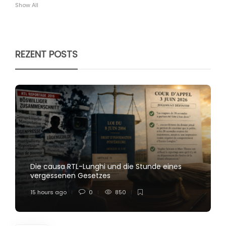
Show All
REZENT POSTS
Die causa RTL-Lunghi und die Stunde eines
vergessenen Gesetzes
15 hours ago
0
850