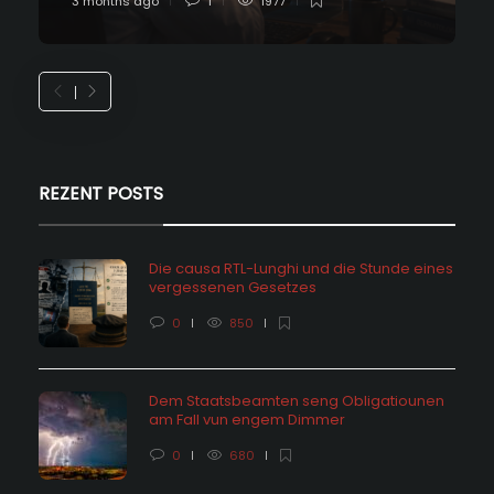
3 months ago
1
1977
REZENT POSTS
Die causa RTL-Lunghi und die Stunde eines
vergessenen Gesetzes
0
850
Dem Staatsbeamten seng Obligatiounen
am Fall vun engem Dimmer
0
680