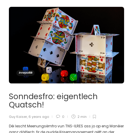
Innepolitik
Sonndesfro: eigentlech
Quatsch!
Guy Kaiser
,
6 years ago
0
2 min
Déi lescht Meenungsëmfro vun TNS-ILRES ass jo op eng Manéier
ganz däitlech: fir de gudde Krisemanagement gëtt an der