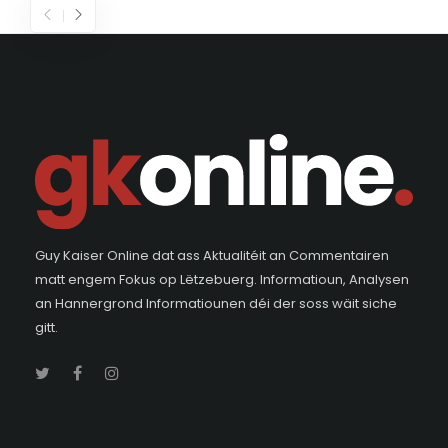
Guy Kaiser Online dat ass Aktualitéit an Commentairen
matt engem Fokus op Lëtzebuerg. Informatioun, Analysen
an Hannergrond Informatiounen déi der soss wäit siche
gitt.