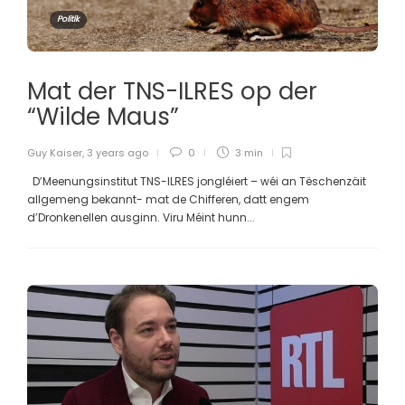
Politik
Mat der TNS-ILRES op der
“Wilde Maus”
Guy Kaiser
,
3 years ago
0
3 min
D’Meenungsinstitut TNS-ILRES jongléiert – wéi an Tëschenzäit
allgemeng bekannt- mat de Chifferen, datt engem
d’Dronkenellen ausginn. Viru Méint hunn...