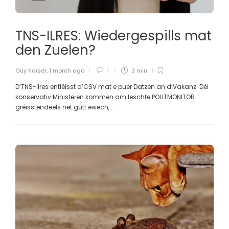
TNS-ILRES: Wiedergespills mat
den Zuelen?
Guy Kaiser
,
1 month ago
1
3 min
D’TNS-Ilres entléisst d’CSV mat e puer Datzen an d’Vakanz. Déi
konservativ Ministeren kommen am leschte POLITMONITOR
gréisstendeels net gutt ewech,...