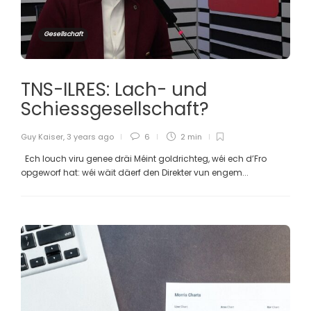
Gesellschaft
TNS-ILRES: Lach- und
Schiessgesellschaft?
Guy Kaiser
,
3 years ago
6
2 min
Ech louch viru genee dräi Méint goldrichteg, wéi ech d’Fro
opgeworf hat: wéi wäit däerf den Direkter vun engem...