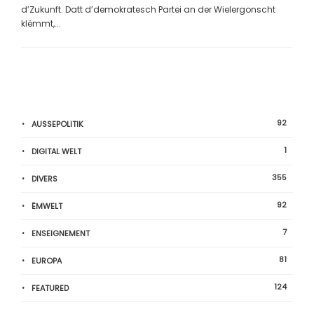
d’Zukunft. Datt d’demokratesch Partei an der Wielergonscht
klëmmt,...
92
AUSSEPOLITIK
1
DIGITAL WELT
355
DIVERS
92
ËMWELT
7
ENSEIGNEMENT
81
EUROPA
124
FEATURED