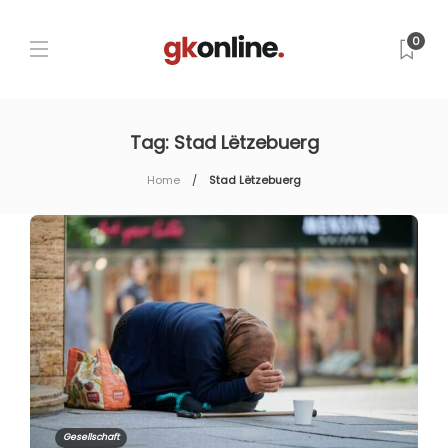
0
Tag:
Stad Lëtzebuerg
Home
Stad Lëtzebuerg
Gesellschaft