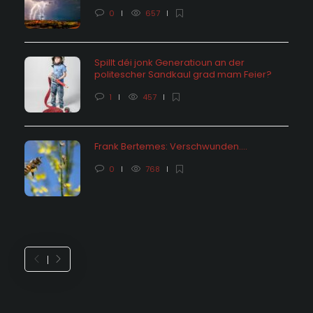
0
657
Spillt déi jonk Generatioun an der
politescher Sandkaul grad mam Feier?
1
457
Frank Bertemes: Verschwunden….
0
768