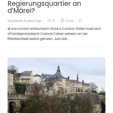
Regierungsquartier an
d’Märei?
Guy Kaiser
,
6 years ago
0
2 min
et war schonn erstaunlech! Grad a Corona-Zäiten huet sech
d’Familljeministesch Corinne Cahen extreem an der
Ëffentlechkeet zeréck gehalen. Just dat...