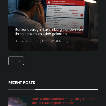
Bankenbetrug in Luxemburg: Kunden von
ihren Banken im Stich gelassen
3 months ago
1
1974
REZENT POSTS
Dem Staatsbeamten seng Obligatiounen
am Fall vun engem Dimmer