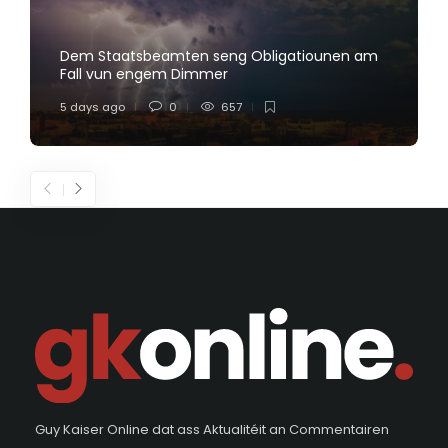
Dem Staatsbeamten seng Obligatiounen am
Fall vun engem Dimmer
5 days ago
0
657
Guy Kaiser Online dat ass Aktualitéit an Commentairen