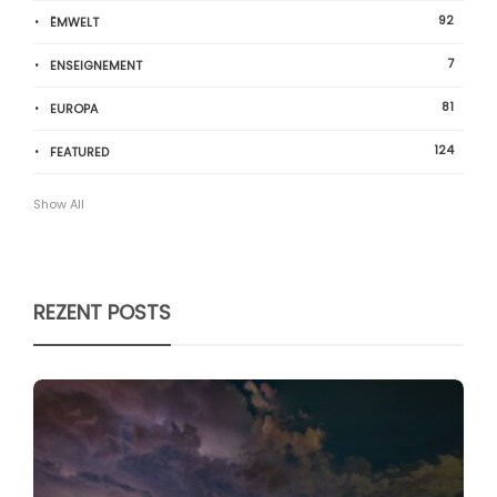
92
ËMWELT
7
ENSEIGNEMENT
81
EUROPA
124
FEATURED
Show All
REZENT POSTS