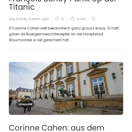
Titanic
Guy Kaiser
,
4 years ago
0
3 min
D’Corinne Cahen wëll bekanntlech ganz grouss eraus. Si hätt
gären de Buergermeeschterzepter an der Haaptstad.
Woumadder si net gerechent hat:...
Innepolitik
Corinne Cahen: aus dem