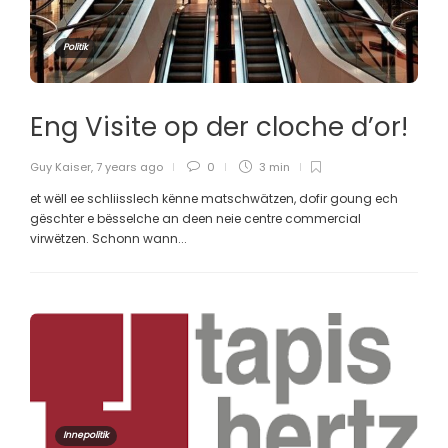
Politik
Eng Visite op der cloche d’or!
Guy Kaiser
,
7 years ago
0
3 min
et wëll ee schliisslech kënne matschwätzen, dofir goung ech
gëschter e bësselche an deen neie centre commercial
virwëtzen. Schonn wann...
Innepolitik