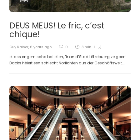
Divers
DEUS MEUS! Le fric, c’est
chique!
Guy Kaiser
,
6 years ago
0
3 min
et ass engem scho bal ellen, fir an d’Stad Lëtzebuerg ze goen!
Dacks héiert een schlecht Noriichten aus der Geschäftswelt....