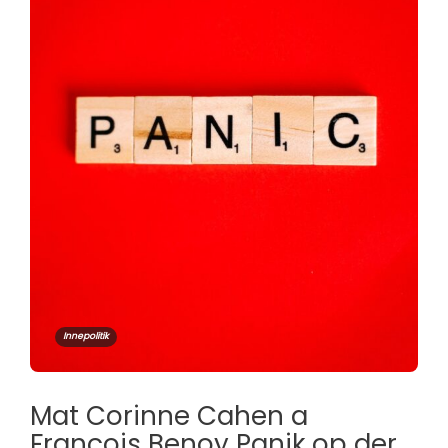
Innepolitik
Mat Corinne Cahen a
François Benoy Panik op der