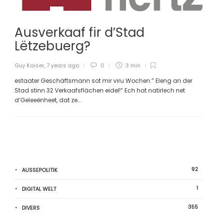
Ausverkaaf fir d’Stad
Lëtzebuerg?
Guy Kaiser
,
7 years ago
0
3 min
estaater Geschäftsmann sot mir viru Wochen:” Eleng an der
Stad stinn 32 Verkaafsflächen eidel!” Ech hat natirlech net
d’Geleeënheet, dat ze...
92
AUSSEPOLITIK
1
DIGITAL WELT
355
DIVERS