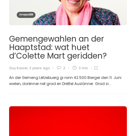
Innepolitik
Gemengewahlen an der
Haaptstad: wat huet
d’Colette Mart geridden?
Guy Kaiser
,
3 years ago
2
3 min
An der Gemeng Lëtzebuerg gi ronn 42.500 Bierger den 11. Juni
wielen, dorënner net grad en Drëttel Auslänner. Grad si...