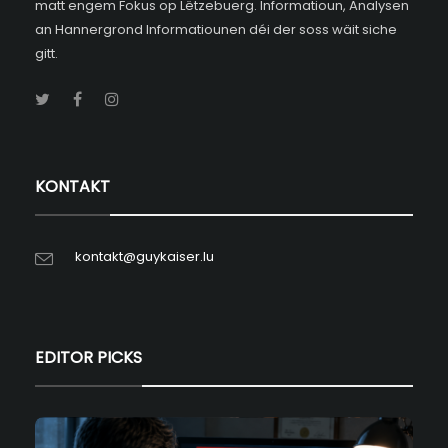
matt engem Fokus op Lëtzebuerg. Informatioun, Analysen
an Hannergrond Informatiounen déi der soss wäit siche
gitt.
KONTAKT
kontakt@guykaiser.lu
EDITOR PICKS