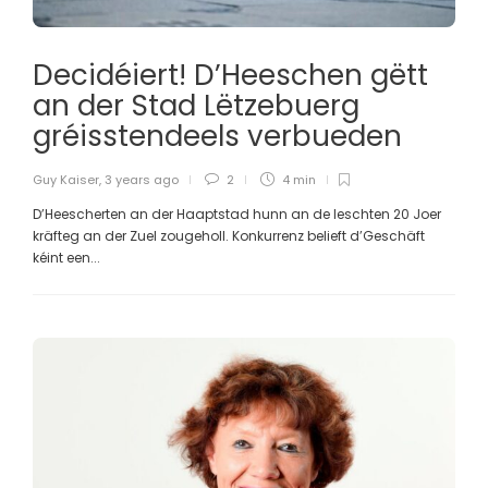
Decidéiert! D’Heeschen gëtt
an der Stad Lëtzebuerg
gréisstendeels verbueden
Guy Kaiser
,
3 years ago
2
4 min
D’Heescherten an der Haaptstad hunn an de leschten 20 Joer
kräfteg an der Zuel zougeholl. Konkurrenz belieft d’Geschäft
kéint een...