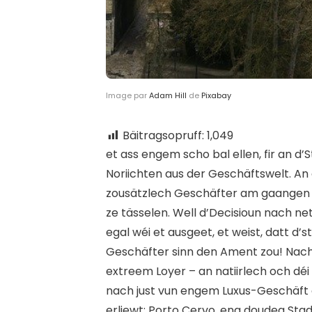
Image par
Adam Hill
de
Pixabay
Bäitragsopruff:
1,049
e
t ass engem scho bal ellen, fir an d
Noriichten aus der Geschäftswelt. A
zousätzlech Geschäfter am gaangen s
ze tässelen. Well d’Decisioun nach n
egal wéi et ausgeet, et weist, datt d
Geschäfter sinn den Ament zou! Nach 
extreem Loyer – an natiirlech och dé
nach just vun engem Luxus-Geschäft a
erliewt: Porto Cervo, eng doudeg Stad