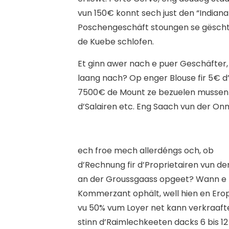
vun 150€ konnt sech just den “Indian
Poschengeschäft stoungen se gëscht
de Kuebe schlofen.
Et ginn awer nach e puer Geschäfter,
laang nach? Op enger Blouse fir 5€ 
7500€ de Mount ze bezuelen mussen 2
d’Salairen etc. Eng Saach vun der On
e
ch froe mech allerdéngs och, ob
d’Rechnung fir d’Proprietairen vun de
an der Groussgaass opgeet? Wann e
Kommerzant ophält, well hien en Ero
vu 50% vum Loyer net kann verkraaft
stinn d’Raimlechkeeten dacks 6 bis 12