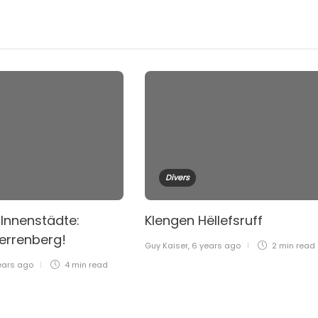
Divers
 Innenstädte:
Klengen Hëllefsruff
Herrenberg!
Guy Kaiser
,
6 years ago
2 min
read
ears ago
4 min
read