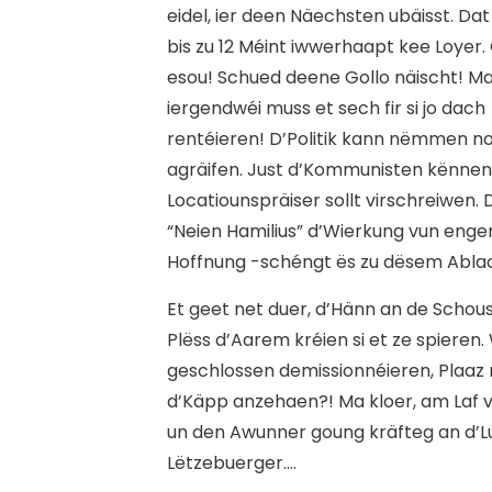
eidel, ier deen Näechsten ubäisst. Dat
bis zu 12 Méint iwwerhaapt kee Loyer.
esou! Schued deene Gollo näischt! M
iergendwéi muss et sech fir si jo dach
rentéieren! D’Politik kann nëmmen n
agräifen. Just d’Kommunisten kënnen 
Locatiounspräiser sollt virschreiwen
“Neien Hamilius” d’Wierkung vun engem
Hoffnung -schéngt ës zu dësem Ablac
Et geet net duer, d’Hänn an de Schous
Plëss d’Aarem kréien si et ze spieren
geschlossen demissionnéieren, Plaaz m
d’Käpp anzehaen?! Ma kloer, am Laf vu
un den Awunner goung kräfteg an d’Lu
Lëtzebuerger….