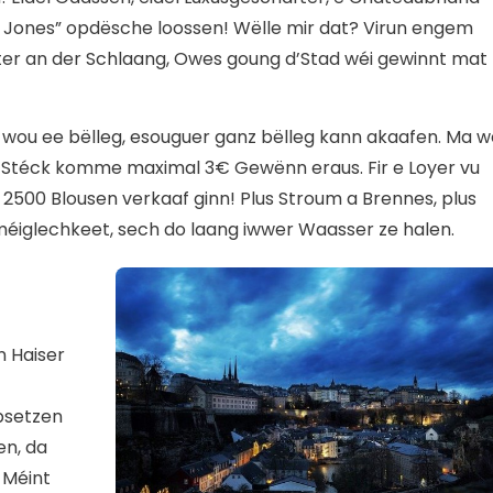
a Jones” opdësche loossen! Wëlle mir dat? Virun engem
er an der Schlaang, Owes goung d’Stad wéi gewinnt mat
 wou ee bëlleg, esouguer ganz bëlleg kann akaafen. Ma w
d’Stéck komme maximal 3€ Gewënn eraus. Fir e Loyer vu
500 Blousen verkaaf ginn! Plus Stroum a Brennes, plus
méiglechkeet, sech do laang iwwer Waasser ze halen.
n Haiser
psetzen
en, da
 Méint