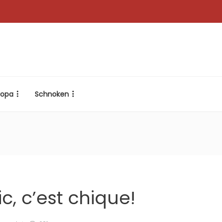
ropa
Schnoken
ic, c’est chique!