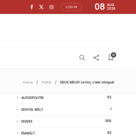
08
AUG
LOG IN
2026
0
Home
Politik
DEUS MEUS! Le fric, c’est chique!
92
AUSSEPOLITIK
1
DIGITAL WELT
355
DIVERS
92
ËMWELT