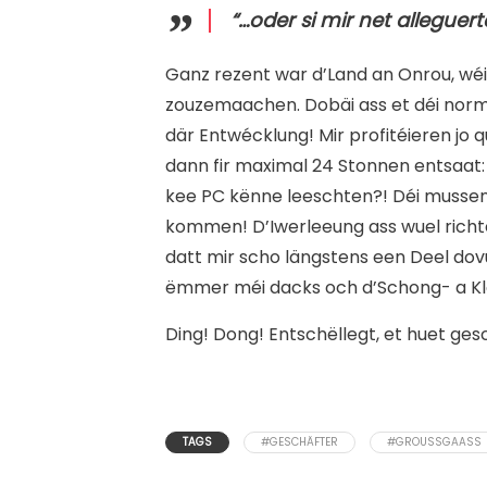
“…oder si mir net allegue
Ganz rezent war d’Land an Onrou, wéi 
zouzemaachen. Dobäi ass et déi norm
där Entwécklung! Mir profitéieren jo 
dann fir maximal 24 Stonnen entsaat: 
kee PC kënne leeschten?! Déi mussen 
kommen! D’Iwerleeung ass wuel richt
datt mir scho längstens een Deel dov
ëmmer méi dacks och d’Schong- a Kl
Ding! Dong! Entschëllegt, et huet ge
TAGS
#GESCHÄFTER
#GROUSSGAASS