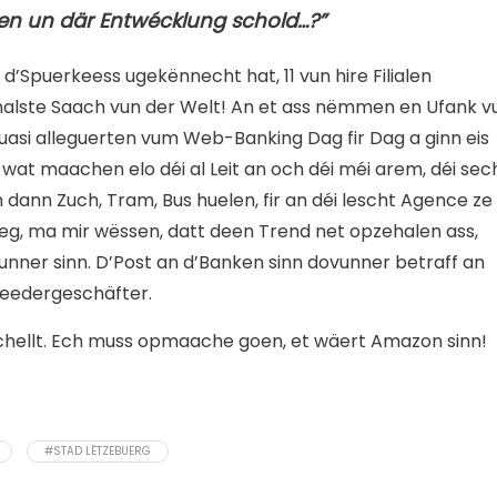
rten un där Entwécklung schold…?”
d’Spuerkeess ugekënnecht hat, 11 vun hire Filialen
alste Saach vun der Welt! An et ass nëmmen en Ufank v
quasi alleguerten vum Web-Banking Dag fir Dag a ginn eis
wat maachen elo déi al Leit an och déi méi arem, déi sec
dann Zuch, Tram, Bus huelen, fir an déi lescht Agence ze
eg, ma mir wëssen, datt deen Trend net opzehalen ass,
unner sinn. D’Post an d’Banken sinn dovunner betraff an
eedergeschäfter.
schellt. Ech muss opmaache goen, et wäert Amazon sinn!
#STAD LËTZEBUERG