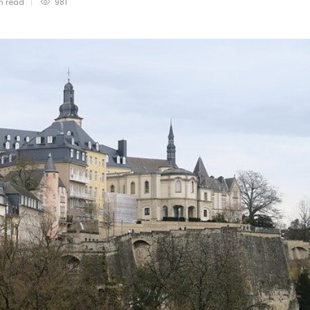
in
read
981