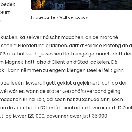
 bedeit
 Gutt
Image par
Felix Wolf
de
Pixabay
a
okucken, ka selwer näischt maachen, an de marché
sech d’Fuerderung erlaaben, datt d’Politik e Plafong an 
. D’Politik hat sech gewëssen Hoffnunge gemaach, datt de
 Magnéit hätt, also d’Client an d’Stad lackelen. Déi
k- kann nëmmen zu engem klengen Deel erfëllt ginn.
s ze leeën. Iwwerall gëtt geklot a gejéimert, och op der
. Wéi wär et, wann de stater Geschäftsverband géing
aachen fir nei Leit, déi sech net zu Schued sinn, sech
n de Joer huet d’Clientèle sech staark verännert. D’Zuel
t, op iwwer 120.000, dovunner awer just 35.000