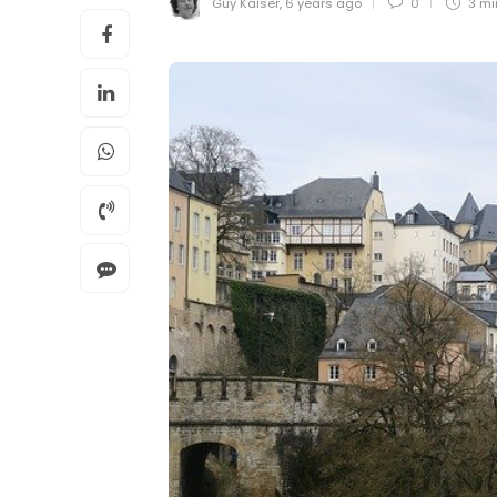
Guy Kaiser
,
6 years ago
0
3 m