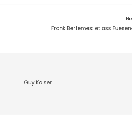
Ne
Frank Bertemes: et ass Fuesen
Guy Kaiser