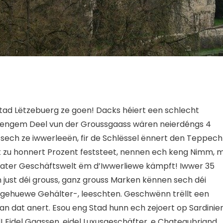
’Stad Lëtzebuerg ze goen! Dacks héiert een schlecht
n engem Deel vun der Groussgaass wären neierdéngs 4
ech ze iwwerleeën, fir de Schlëssel ënnert den Teppech
et zu honnert Prozent feststeet, nennen ech keng Nimm, 
’stater Geschäftswelt ëm d’Iwwerliewe kämpft! Iwwer 35
just déi grouss, ganz grouss Marken kënnen sech déi
i gehuewe Gehälter-, leeschten. Geschwënn trëllt een
n dat anert. Esou eng Stad hunn ech zejoert op Sardinie
! Eidel Gaassen, eidel Luxusgeschäfter, e Chateaubriand