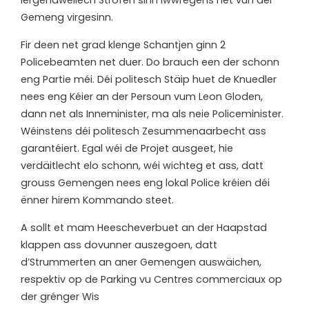
Iergendwellech Strofen sinn iwwregens net vun der
Gemeng virgesinn.
Fir deen net grad klenge Schantjen ginn 2
Policebeamten net duer. Do brauch een der schonn
eng Partie méi. Déi politesch Stäip huet de Knuedler
nees eng Kéier an der Persoun vum Leon Gloden,
dann net als Inneminister, ma als neie Policeminister.
Wéinstens déi politesch Zesummenaarbecht ass
garantéiert. Egal wéi de Projet ausgeet, hie
verdäitlecht elo schonn, wéi wichteg et ass, datt
grouss Gemengen nees eng lokal Police kréien déi
ënner hirem Kommando steet.
A sollt et mam Heescheverbuet an der Haapstad
klappen ass dovunner auszegoen, datt
d’Strummerten an aner Gemengen auswäichen,
respektiv op de Parking vu Centres commerciaux op
der grénger Wis