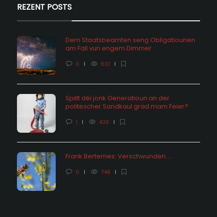
REZENT POSTS
Dem Staatsbeamten seng Obligatiounen
am Fall vun engem Dimmer
0
631
Spillt déi jonk Generatioun an der
politescher Sandkaul grad mam Feier?
1
439
Frank Bertemes: Verschwunden….
0
748