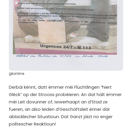
gkonline
Derbäi kënnt, datt ëmmer méi Flüchtlingen “hiert
Gléck” op der Strooss probéieren. An dat hält ëmmer
méi Leit dovunner of, iwwerhaapt an d’Stad ze
fueren, an also leiden d’Geschäftsleit ënner där
ablacklecher Situatioun. Dat Ganzt jäizt no enger
politescher Reaktioun!