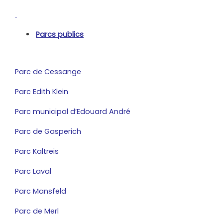
Parcs publics
Parc de Cessange
Parc Edith Klein
Parc municipal d’Edouard André
Parc de Gasperich
Parc Kaltreis
Parc Laval
Parc Mansfeld
Parc de Merl