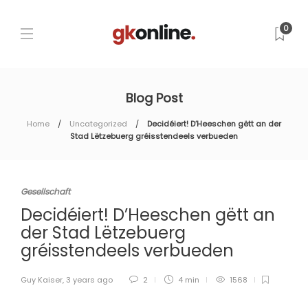
0
Blog Post
Home
Uncategorized
Decidéiert! D’Heeschen gëtt an der
Stad Lëtzebuerg gréisstendeels verbueden
Gesellschaft
Decidéiert! D’Heeschen gëtt an
der Stad Lëtzebuerg
gréisstendeels verbueden
Guy Kaiser
,
3 years ago
2
4 min
1568