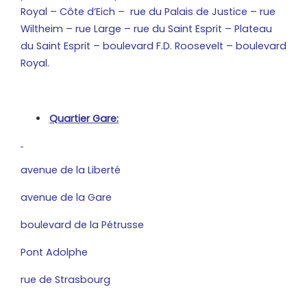
Royal – Côte d’Eich – rue du Palais de Justice – rue
Wiltheim – rue Large – rue du Saint Esprit – Plateau
du Saint Esprit – boulevard F.D. Roosevelt – boulevard
Royal.
Quartier Gare:
avenue de la Liberté
avenue de la Gare
boulevard de la Pétrusse
Pont Adolphe
rue de Strasbourg