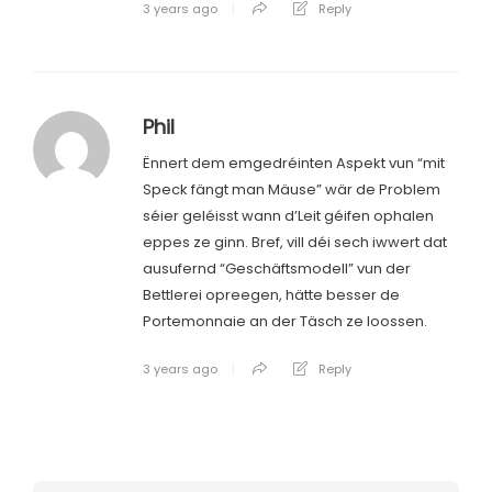
3 years ago
Reply
Phil
Ënnert dem emgedréinten Aspekt vun “mit
Speck fängt man Mäuse” wär de Problem
séier geléisst wann d’Leit géifen ophalen
eppes ze ginn. Bref, vill déi sech iwwert dat
ausufernd “Geschäftsmodell” vun der
Bettlerei opreegen, hätte besser de
Portemonnaie an der Täsch ze loossen.
3 years ago
Reply