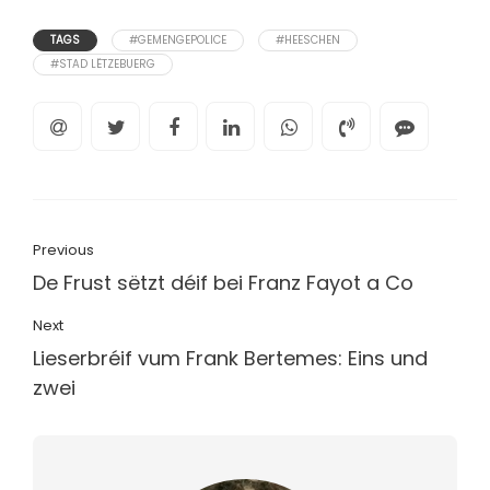
TAGS
#GEMENGEPOLICE
#HEESCHEN
#STAD LËTZEBUERG
Previous
De Frust sëtzt déif bei Franz Fayot a Co
Next
Lieserbréif vum Frank Bertemes: Eins und
zwei