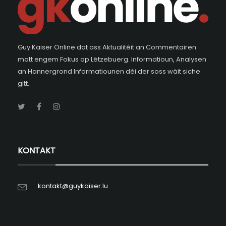
Guy Kaiser Online dat ass Aktualitéit an Commentairen
matt engem Fokus op Lëtzebuerg. Informatioun, Analysen
an Hannergrond Informatiounen déi der soss wäit siche
gitt.
KONTAKT
kontakt@guykaiser.lu