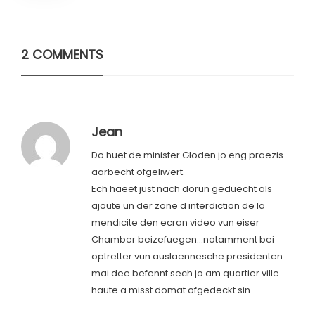
2 COMMENTS
Jean
Do huet de minister Gloden jo eng praezis
aarbecht ofgeliwert.
Ech haeet just nach dorun geduecht als
ajoute un der zone d interdiction de la
mendicite den ecran video vun eiser
Chamber beizefuegen…notamment bei
optretter vun auslaennesche presidenten…
mai dee befennt sech jo am quartier ville
haute a misst domat ofgedeckt sin.