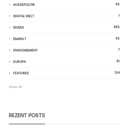
92
AUSSEPOLITIK
1
DIGITAL WELT
355
DIVERS
92
ËMWELT
7
ENSEIGNEMENT
81
EUROPA
124
FEATURED
Show All
REZENT POSTS