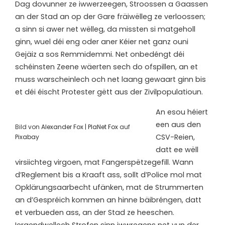
Dag dovunner ze iwwerzeegen, Stroossen a Gaassen
an der Stad an op der Gare fräiwëlleg ze verloossen;
a sinn si awer net wëlleg, da missten si matgeholl
ginn, wuel déi eng oder aner Kéier net ganz ouni
Gejäiz a sos Remmidemmi. Net onbedéngt déi
schéinsten Zeene wäerten sech do ofspillen, an et
muss warscheinlech och net laang gewaart ginn bis
et déi éischt Protester gëtt aus der Zivilpopulatioun.
An esou héiert
een aus den
Bild von
Alexander Fox | PlaNet Fox
auf
CSV-Reien,
Pixabay
datt ee wëll
virsiichteg virgoen, mat Fangerspëtzegefill. Wann
d’Reglement bis a Kraaft ass, sollt d’Police mol mat
Opklärungsaarbecht ufänken, mat de Strummerten
an d’Gespréich kommen an hinne bäibréngen, datt
et verbueden ass, an der Stad ze heeschen.