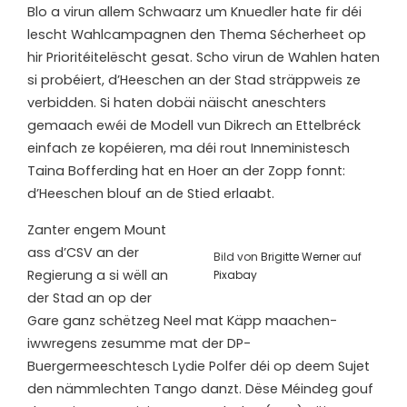
B
lo a virun allem Schwaarz um Knuedler hate fir déi
lescht Wahlcampagnen den Thema Sécherheet op
hir Prioritéitelëscht gesat. Scho virun de Wahlen haten
si probéiert, d’Heeschen an der Stad sträppweis ze
verbidden. Si haten dobäi näischt aneschters
gemaach ewéi de Modell vun Dikrech an Ettelbréck
einfach ze kopéieren, ma déi rout Inneministesch
Taina Bofferding hat en Hoer an der Zopp fonnt:
d’Heeschen blouf an de Stied erlaabt.
Zanter engem Mount
ass d’CSV an der
Bild von
Brigitte Werner
auf
Regierung a si wëll an
Pixabay
der Stad an op der
Gare ganz schëtzeg Neel mat Käpp maachen-
iwwregens zesumme mat der DP-
Buergermeeschtesch Lydie Polfer déi op deem Sujet
den nämmlechten Tango danzt. Dëse Méindeg gouf