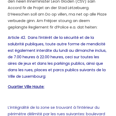
den neien Inneminister Leon Gloden (CSV) säin
Accord fir de Projet an der Stad Lëtzebuerg.
D’Heeschen soll am Do op villen, ma net op alle Plaze
verbuede ginn. Am Fréijoer stoung an deem
geplangte Reglement fir d’Police e.a. dat heiten:
Article 42. Dans l’intérêt de la sécurité et de la
salubrité publiques, toute autre forme de mendicité
est également interdite du lundi au dimanche inclus,
de 7.00 heures à 22.00 heures, ceci sur toutes les
aires de jeux et dans les parkings publics, ainsi que
dans les rues, places et parcs publics suivants de la
Ville de Luxembourg:
Quartier Ville Haute:
L’intégralité de la zone se trouvant à l’intérieur du
périmètre délimité par les rues suivantes: boulevard