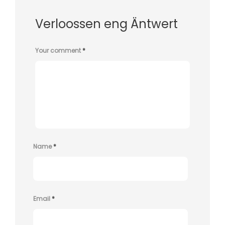
Verloossen eng Äntwert
Your comment
*
Name
*
Email
*