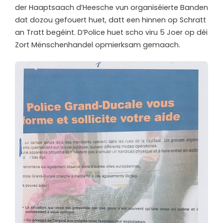
der Haaptsaach d’Heesche vun organiséierte Banden
dat dozou gefouert huet, datt een hinnen op Schratt
an Tratt begéint. D’Police huet scho viru 5 Joer op déi
Zort Mënschenhandel opmierksam gemaach.