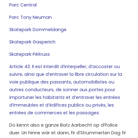
Parc Central
Parc Tony Neuman
Skatepark Dommeldange
Skatepark Gasperich
Skatepark Péitruss
Article 43. Il est interdit d’interpeller, d’accoster ou
suivre, ainsi que d’entraver la libre circulation sur la
voie publique des passants, automobilistes ou
autres conducteurs, de sonner aux portes pour
importuner les habitants et d’entraver les entrées
d’immeubles et d’édifices publics ou privés, les
entrées de commerces et les passages.
D
o kënnt also e ganze Batz Aarbecht op d’Police
duer. Un hinne wär et dann, fir d’Strummerten Dag fir