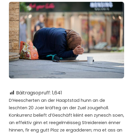
Bäitragsopruff:
1,641
D’
Heescherten an der Haaptstad hunn an de
leschten 20 Joer kräfteg an der Zuel zougeholl.
Konkurrenz belieft d’Geschäft kéint een zynesch soen,
an effektiv ginn et reegelméisseg Streidereien ënner
hinnen, fir eng gutt Plaz ze ergadderen; ma et ass an