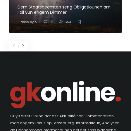
Dem Staatsbeamten seng Obligatiounen am
Fall vun engem Dimmer
5 days ago
0
653
Guy Kaiser Online dat ass Aktualitéit an Commentairen
matt engem Fokus op Lëtzebuerg. Informatioun, Analysen
an Hannergrond Informatiounen déi der soss wäit siche