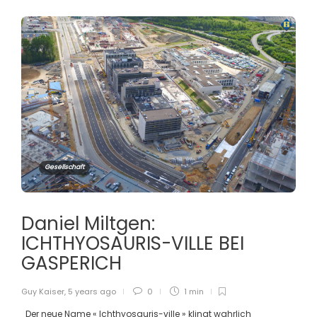
Gesellschaft
Daniel Miltgen:
ICHTHYOSAURIS-VILLE BEI
GASPERICH
Guy Kaiser
,
5 years ago
0
1 min
Der neue Name « Ichthyosauris-ville » klingt wahrlich