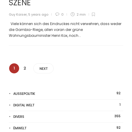
SZENE
Guy Kaiser
,
5 years ago
0
2 min
Viele können sich des Eindruckes nicht verwehren, dass weder
die Gambia-Riege, allen voran der grüne
Wohnungsbauminister Henri Kox, noch...
1
2
NEXT
92
AUSSEPOLITIK
1
DIGITAL WELT
355
DIVERS
92
ËMWELT