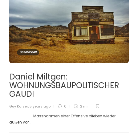
Gesellschaft
Daniel Miltgen:
WOHNUNGSBAUPOLITISCHER
GAUDI
Guy Kaiser
,
5 years ago
0
2 min
Massnahmen einer Offensive blieben wieder
außen vor...