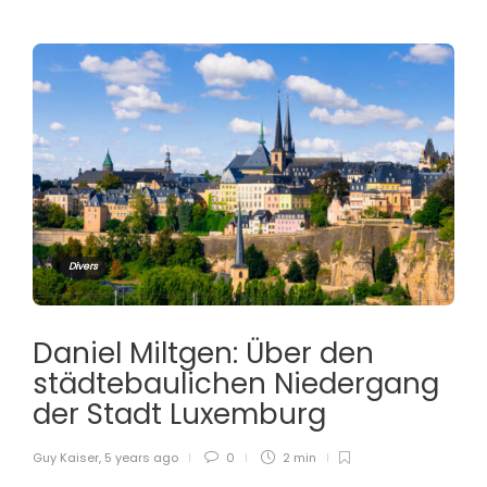
Divers
Daniel Miltgen: Über den
städtebaulichen Niedergang
der Stadt Luxemburg
Guy Kaiser
,
5 years ago
0
2 min