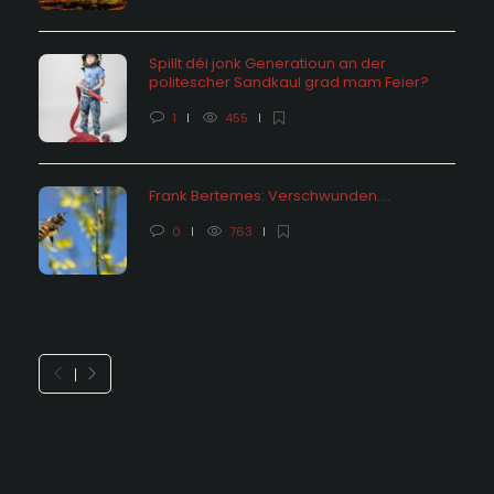
Spillt déi jonk Generatioun an der
politescher Sandkaul grad mam Feier?
1
455
Frank Bertemes: Verschwunden….
0
763