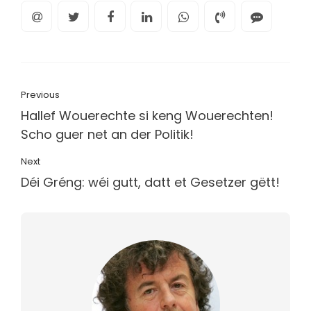
Previous
Hallef Wouerechte si keng Wouerechten!
Scho guer net an der Politik!
Next
Déi Gréng: wéi gutt, datt et Gesetzer gëtt!