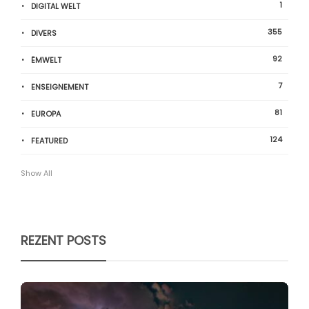
1
DIGITAL WELT
355
DIVERS
92
ËMWELT
7
ENSEIGNEMENT
81
EUROPA
124
FEATURED
Show All
REZENT POSTS