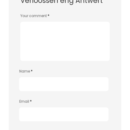
Verloossen eng Äntwert
Your comment
*
Name
*
Email
*