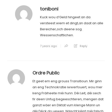
toniboni
Kuck wou d’Geld hingeet an da
versteest wiem et dingt,an daat an alle
Bereicher,och deene sog.
Wessenschaftlichen.
7 years ago
Reply
Ordre Public
Et geet em eng grouss Transitioun. Mir ginn
an eng Technokratie iwwerfouert, wou mer
keng Fräiheete méi hunn. Déi Leit, déi sech
fir deen Unfug begeeschteren, mengen dat
ganzt wäer en Diktat vum klenge Mann un
déi Déck do uewen. Näischt kéint méi falsch