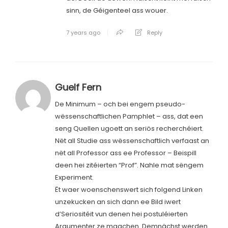
sinn, de Géigenteel ass wouer.
7 years ago
Reply
Guelf Fern
De Minimum – och bei engem pseudo-
wëssenschaftlichen Pamphlet – ass, dat een
seng Quellen ugoett an seriös recherchéiert.
Nët all Studie ass wëssenschaftlich verfaast an
nët all Professor ass ee Professor – Beispill
deen hei zitéierten “Prof”. Nahle mat sëngem
Experiment.
Ët waer woenschenswert sich folgend Linken
unzekucken an sich dann ee Bild iwert
d’Seriositéit vun denen hei postuléierten
Argumenter ze maachen. Demnächst werden