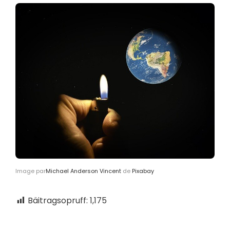
Image par
Michael Anderson Vincent
de
Pixabay
Bäitragsopruff:
1,175