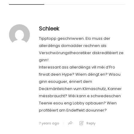
Schleek
Tipptopp geschriwwen. Elo muss der
allerdéngs domadder rechnen als
Verschwörungstheoretiker diskreditéiert ze
ginn!
Interessant ass allerdéngs vill méi d’Fro
firwat deen Hype? Wiem déngt en? Wisou
ginn esouguer, ënnert dem
Deckmäntelchen vum Klimaschutz, Kanner
mëssbraucht? Wéi kann e schwedeschen
Teenie esou eng Lobby opbauen? Wien
profitéiert am Endeffekt dovunner?
7 years ago
Reply