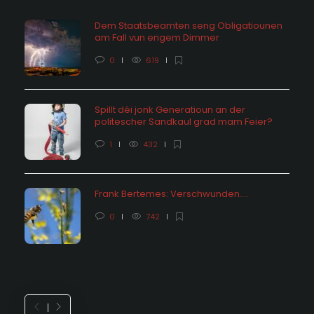
Dem Staatsbeamten seng Obligatiounen
am Fall vun engem Dimmer
0
619
Spillt déi jonk Generatioun an der
politescher Sandkaul grad mam Feier?
1
432
Frank Bertemes: Verschwunden….
0
742