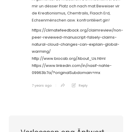
mir un dësser Platz och nach mat Beweiser vir
de Kreationismus, Chemtrails, Flaach Erd,
Echsenmënschen asw. konfrontéiert gin!
https://climatefeedback.org/claimreview/non-
peer-reviewed-manuscript-falsely-claims-
natural-cloud-changes-can-explain-global-
warming/
http://www.biocab.org/About_Us.html
https://www.linkedin.com/in/nasif-nahle-
09963b7a/?originalSubdomain=mx
7 years ago
Reply