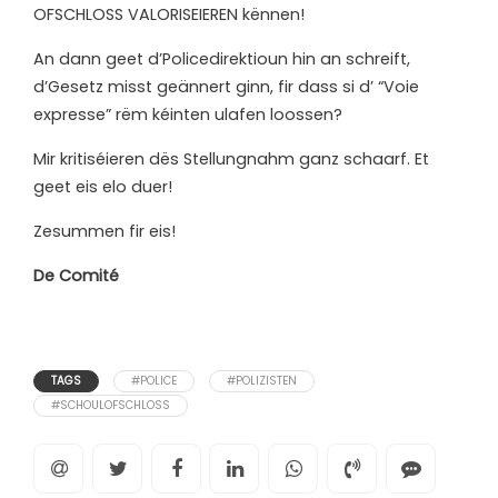
OFSCHLOSS VALORISEIEREN kënnen!
An dann geet d’Policedirektioun hin an schreift,
d’Gesetz misst geännert ginn, fir dass si d’ “Voie
expresse” rëm kéinten ulafen loossen?
Mir kritiséieren dës Stellungnahm ganz schaarf. Et
geet eis elo duer!
Zesummen fir eis!
De Comité
TAGS
#POLICE
#POLIZISTEN
#SCHOULOFSCHLOSS