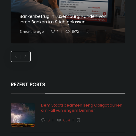
Bankenbetrug in Luxemburg: Kunden von
ihren Banken im Stich gelassen
3 months ago
1
1972
REZENT POSTS
Dem Staatsbeamten seng Obligatiounen
am Fall vun engem Dimmer
0
654