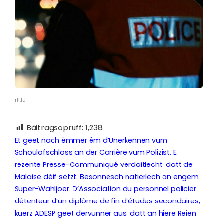
rtl.lu
Bäitragsopruff:
1,238
Et geet nach ëmmer ëm d’Unerkennen vum
Schoulofschloss an der Carrière vum Polizist. E
rezente Presse-Communiqué verdäitlecht, datt de
Malaise déif sëtzt. Besonnesch natierlech an engem
Super-Wahljoer. D’Association du personnel policier
détenteur d’un diplôme de fin d’études secondaires,
kuerz ADESP geet dervunner aus, datt an hiere Reien