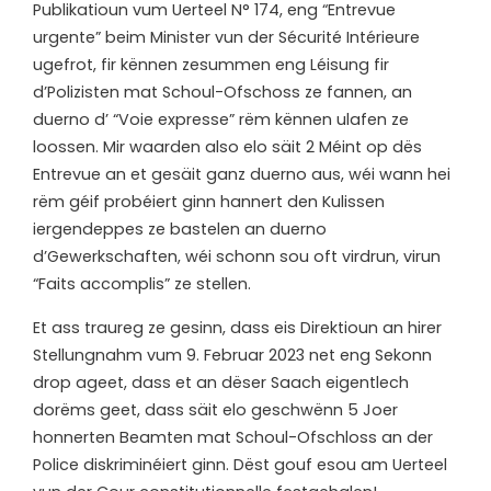
Publikatioun vum Uerteel N° 174, eng “Entrevue
urgente” beim Minister vun der Sécurité Intérieure
ugefrot, fir kënnen zesummen eng Léisung fir
d’Polizisten mat Schoul-Ofschoss ze fannen, an
duerno d’ “Voie expresse” rëm kënnen ulafen ze
loossen. Mir waarden also elo säit 2 Méint op dës
Entrevue an et gesäit ganz duerno aus, wéi wann hei
rëm géif probéiert ginn hannert den Kulissen
iergendeppes ze bastelen an duerno
d’Gewerkschaften, wéi schonn sou oft virdrun, virun
“Faits accomplis” ze stellen.
Et ass traureg ze gesinn, dass eis Direktioun an hirer
Stellungnahm vum 9. Februar 2023 net eng Sekonn
drop ageet, dass et an dëser Saach eigentlech
dorëms geet, dass säit elo geschwënn 5 Joer
honnerten Beamten mat Schoul-Ofschloss an der
Police diskriminéiert ginn. Dëst gouf esou am Uerteel