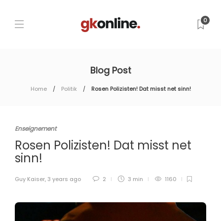
0
Blog Post
Home
Politik
Rosen Polizisten! Dat misst net sinn!
Enseignement
Rosen Polizisten! Dat misst net
sinn!
Guy Kaiser
,
3 years ago
2
3 min
1160