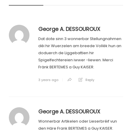
George A. DESSOUROUX
Dat dote sinn 3 wonnerbar Stellungnahmen
déi hir Wuerzelen am breede Vollék hun an
doduerch de Liggebattien hir
Spigelfechtereien iwwer -liewen. Merci
Fränk BERTEMES a Guy KAISER.
3 years ago
Reply
George A. DESSOUROUX
Wonnerbar Artikelen oder Lieserbréif vun
den Häre Frank BERTEMES a Guy KAISER.