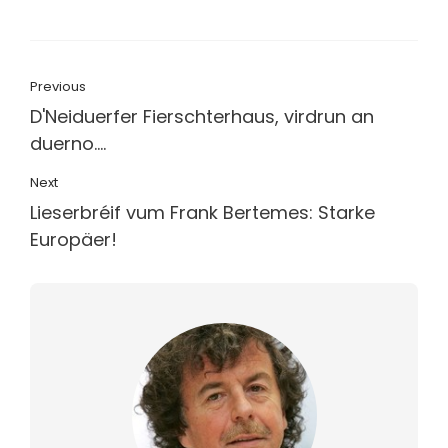
Previous
D'Neiduerfer Fierschterhaus, virdrun an
duerno....
Next
Lieserbréif vum Frank Bertemes: Starke
Europäer!