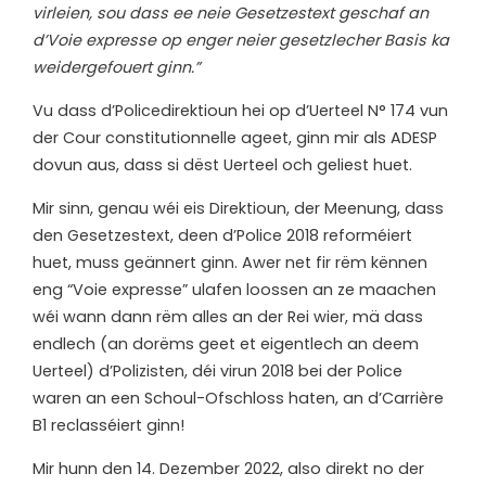
virleien, sou dass ee neie Gesetzestext geschaf an
d’Voie expresse op enger neier gesetzlecher Basis ka
weidergefouert ginn.”
Vu dass d’Policedirektioun hei op d’Uerteel N° 174 vun
der Cour constitutionnelle ageet, ginn mir als ADESP
dovun aus, dass si dëst Uerteel och geliest huet.
Mir sinn, genau wéi eis Direktioun, der Meenung, dass
den Gesetzestext, deen d’Police 2018 reforméiert
huet, muss geännert ginn. Awer net fir rëm kënnen
eng “Voie expresse” ulafen loossen an ze maachen
wéi wann dann rëm alles an der Rei wier, mä dass
endlech (an dorëms geet et eigentlech an deem
Uerteel) d’Polizisten, déi virun 2018 bei der Police
waren an een Schoul-Ofschloss haten, an d’Carrière
B1 reclasséiert ginn!
Mir hunn den 14. Dezember 2022, also direkt no der