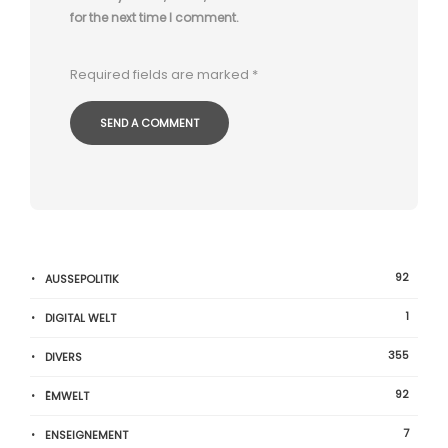
for the next time I comment.
Required fields are marked
*
92
AUSSEPOLITIK
1
DIGITAL WELT
355
DIVERS
92
ËMWELT
7
ENSEIGNEMENT