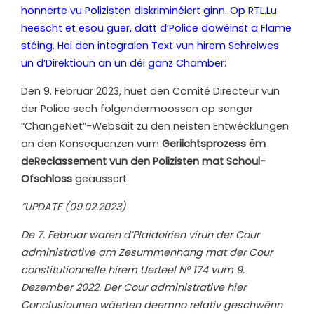
honnerte vu Polizisten diskriminéiert ginn. Op RTL.Lu
heescht et esou guer, datt d’Police dowéinst a Flame
stéing. Hei den integralen Text vun hirem Schreiwes
un d’Direktioun an un déi ganz Chamber:
D
en 9. Februar 2023, huet den Comité Directeur vun
der Police sech folgendermoossen op senger
“ChangeNet”-Websäit zu den neisten Entwécklungen
an den Konsequenzen vum
Geriichtsprozess ëm
de
Reclassement vun den Polizisten mat Schoul-
Ofschloss
geäussert:
“UPDATE (09.02.2023)
De 7. Februar waren d’Plaidoirien virun der Cour
administrative am Zesummenhang mat der Cour
constitutionnelle hirem Uerteel N° 174 vum 9.
Dezember 2022. Der Cour administrative hier
Conclusiounen wäerten deemno relativ geschwënn