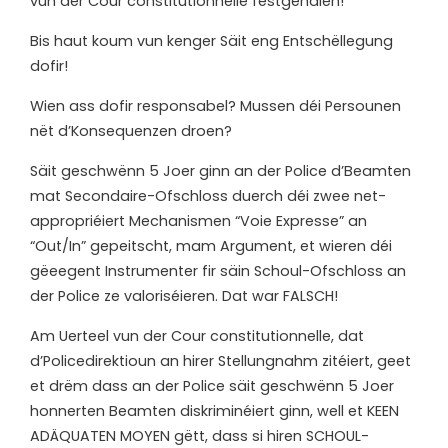
vun der Cour constitutionnelle festgehalen!
Bis haut koum vun kenger Säit eng Entschëllegung
dofir!
Wien ass dofir responsabel? Mussen déi Persounen
nët d’Konsequenzen droen?
Säit geschwënn 5 Joer ginn an der Police d’Beamten
mat Secondaire-Ofschloss duerch déi zwee net-
appropriéiert Mechanismen “Voie Expresse” an
“Out/In” gepeitscht, mam Argument, et wieren déi
gëeegent Instrumenter fir säin Schoul-Ofschloss an
der Police ze valoriséieren. Dat war FALSCH!
Am Uerteel vun der Cour constitutionnelle, dat
d’Policedirektioun an hirer Stellungnahm zitéiert, geet
et drëm dass an der Police säit geschwënn 5 Joer
honnerten Beamten diskriminéiert ginn, well et KEEN
ADÄQUATEN MOYEN gëtt, dass si hiren SCHOUL-