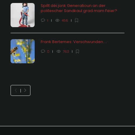
Spillt déi jonk Generatioun an der
politescher Sandkaul grad mam Feier?
1
456
Frank Bertemes: Verschwunden….
0
763