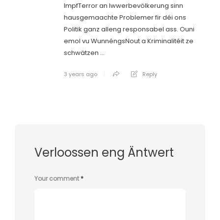
ImpfTerror an Iwwerbevölkerung sinn
hausgemaachte Problemer fir déi ons
Politik ganz alleng responsabel ass. Ouni
emol vu WunnéngsNout a Kriminalitéit ze
schwätzen …
3 years ago
Reply
Verloossen eng Äntwert
Your comment
*