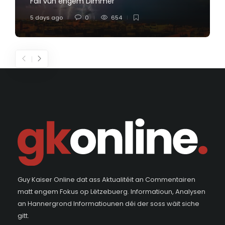
Fall vun engem Dimmer
5 days ago
0
654
Guy Kaiser Online dat ass Aktualitéit an Commentairen
matt engem Fokus op Lëtzebuerg. Informatioun, Analysen
an Hannergrond Informatiounen déi der soss wäit siche
gitt.