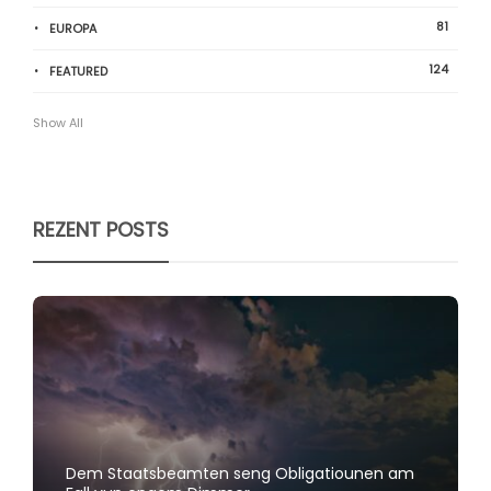
81
EUROPA
124
FEATURED
Show All
REZENT POSTS
Dem Staatsbeamten seng Obligatiounen am