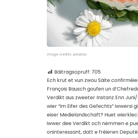
image credits: pixabay
Bäitragsopruff:
705
E
ch krut et vun zwou Säite confirméie
François Bausch goufen un d’Chefred
Verdikt aus zweeter Instanz Enn Juni/U
wier “im Eifer des Gefechts” iwwersi g
eiser Medielandschaft? Huet wierklech
iwwer dee Verdikt och nëmmen e puer 
oninteressant, datt e fréieren Deputé