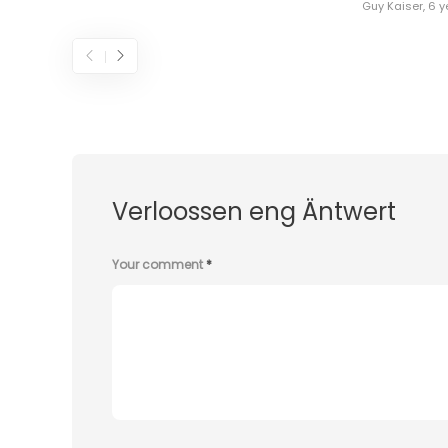
Guy Kaiser
,
6 y
Verloossen eng Äntwert
Your comment
*