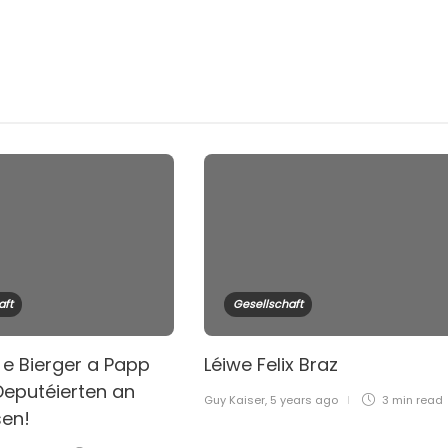
aft
Gesellschaft
 e Bierger a Papp
Léiwe Felix Braz
Deputéierten an
Guy Kaiser
,
5 years ago
3 min
read
sen!