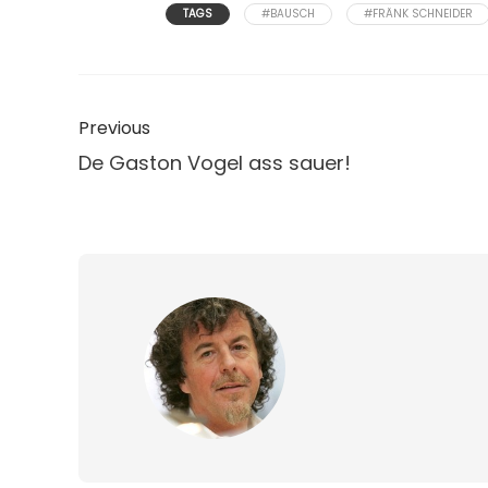
TAGS
#BAUSCH
#FRÄNK SCHNEIDER
Previous
De Gaston Vogel ass sauer!