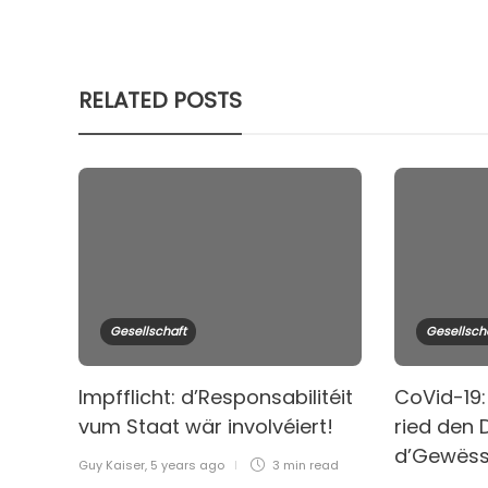
RELATED POSTS
Gesellschaft
Gesellsch
Impfflicht: d’Responsabilitéit
CoVid-19:
vum Staat wär involvéiert!
ried den 
d’Gewës
Guy Kaiser
,
5 years ago
3 min
read