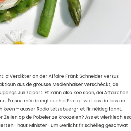
rt: d’Verdikter an der Affaire Fränk Schneider versus
aktioun aus de grousse Medienhaiser verschéckt, de
gangs Juli zejoert. Et kann also kee soen, déi Affairchen
inn. Ëmsou méi drängt sech d’Fro op: wat ass da lass an
 keen – ausser Radio Lëtzebuerg- et fir néideg fonnt,
Zeilen op de Pobeier ze kroozelen? Ass et wierklech es
ierten- haut Minister- um Geriicht fir schëlleg geschwat