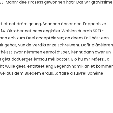
SREL-Mann” dee Prozess gewonnen hat? Dat wir gravissime
datt et net drëm goung, Saachen ënner den Teppech ze
um 14. Oktober net nees engkéier Wahlen duerch SREL-
kann ech zum Deel acceptéieren; an deem Fall hätt een
t gehat, vun de Verdikter ze schreiwen!. Dofir plädéieren
 schéisst zwar nëmmen eemol d’Joer, kënnt dann awer un
t a gëtt doduerger ëmsou méi batter. Elo hu mir Mäerz… a
t wulle geet, entsteet eng Eegendynamik an et komme
, wéi aus dem Buedem eraus….affaire à suivre! Schéine