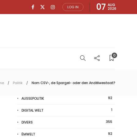
07
AUG
LOG IN
2026
0
me
Politik
Nom CSV-, de Spargel- oder den Andéiwestaat?
92
AUSSEPOLITIK
1
DIGITAL WELT
355
DIVERS
92
ËMWELT