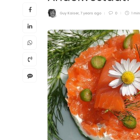
Guy Kaiser
,
7 years ago
0
1 mi