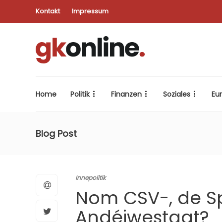
Kontakt
Impressum
Home
Politik
Finanzen
Soziales
Eu
Blog Post
Innepolitik
Nom CSV-, de S
Andéiwestaat?