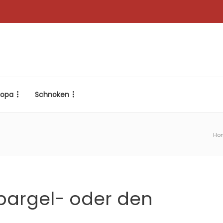
ropa
Schnoken
Ho
pargel- oder den