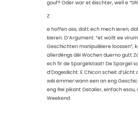
gouf? Oder war et éischter, well e “
Z
e hoffen ass, datt ech mech ieren, 
kieren. D’Argument: “et wollt ee vir
Geschichten manipuléiere loossen”, 
allerdéngs déi Wochen duerno gutt Zäi
ech fir de Spargelstaat! De Spargel
d’Dagesliicht. E Chicon scheit d’Liich
wéi ëmmer:wann een an eng Geschich
eng Rei pikant Detailer, einfach esou
Weekend