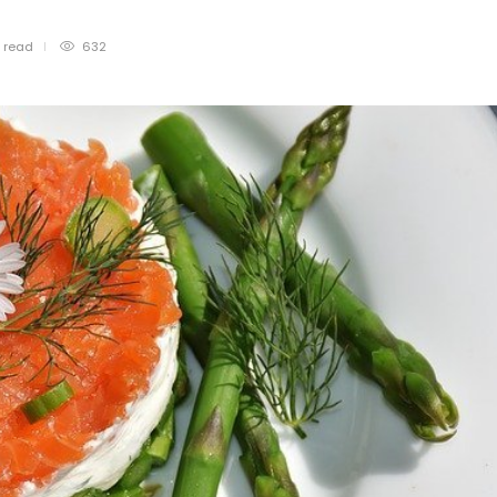
n
read
632