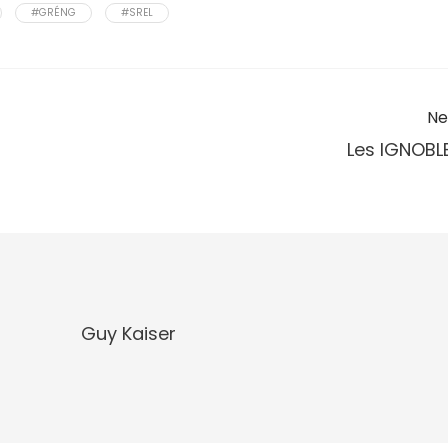
#GRÉNG
#SREL
Ne
Les IGNOBL
Guy Kaiser