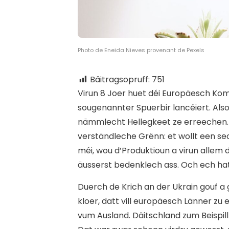
Photo de Eneida Nieves provenant de Pexels
Bäitragsopruff:
751
V
irun 8 Joer huet déi Europäesch Ko
sougenannter Spuerbir lancéiert. Also
nämmlecht Hellegkeet ze erreechen. 
verständleche Grënn: et wollt een se
méi, wou d’Produktioun a virun allem 
äusserst bedenklech ass. Och ech h
Duerch de Krich an der Ukrain gouf a 
kloer, datt vill europäesch Länner z
vum Ausland. Däitschland zum Beispil