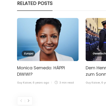
RELATED POSTS
Europa
Gesellsch
Monica Semedo: HÄPPI
Dem Henri
DIWWI?
zum Son
Guy Kaiser
,
6 years ago
3 min
read
Guy Kaiser
,
6 y