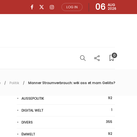
06
AUG
LOG IN
2026
0
e
Politik
Manner Stroumverbrauch: wéi ass et mam Geliits?
92
AUSSEPOLITIK
1
DIGITAL WELT
355
DIVERS
92
ËMWELT