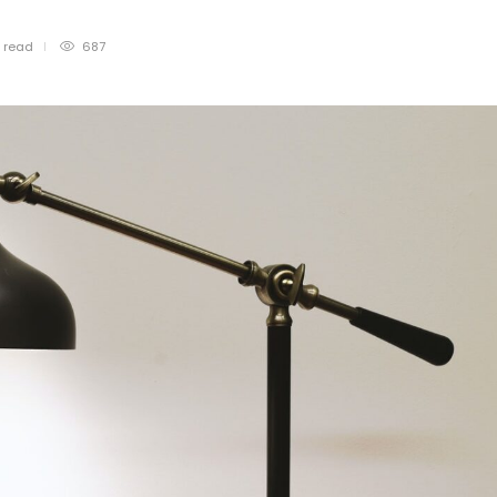
n
read
687