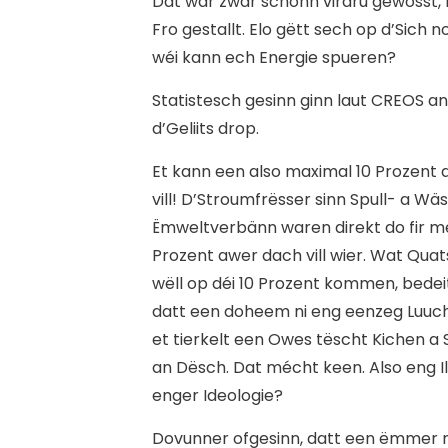
Dat war zwar schonn virdru gewosst, m
Fro gestallt. Elo gëtt sech op d’Sich 
wéi kann ech Energie spueren?
Statistesch gesinn ginn laut CREOS a
d’Geliits drop.
Et kann een also maximal 10 Prozent
vill! D’Stroumfrësser sinn Spull- a W
Ëmweltverbänn waren direkt do fir me
Prozent awer dach vill wier. Wat Qua
wëll op déi 10 Prozent kommen, bedei
datt een doheem ni eng eenzeg Luuch
et tierkelt een Owes tëscht Kichen a St
an Dësch. Dat mécht keen. Also eng Il
enger Ideologie?
Dovunner ofgesinn, datt een ëmmer mé