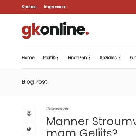
Kontakt
Impressum
Home
Politik
Finanzen
Soziales
Eu
Blog Post
Gesellschaft
Manner Stroumv
mam Geliits?