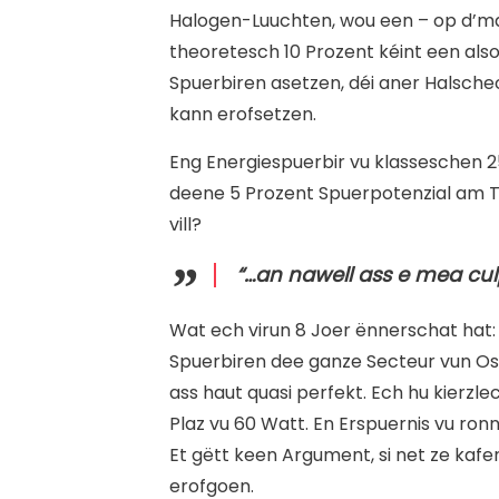
Halogen-Luuchten, wou een – op d’man
theoretesch 10 Prozent kéint een also
Spuerbiren asetzen, déi aner Halsc
kann erofsetzen.
Eng Energiespuerbir vu klasseschen 2
deene 5 Prozent Spuerpotenzial am To
vill?
“…an nawell ass e mea cu
W
at ech virun 8 Joer ënnerschat hat
Spuerbiren dee ganze Secteur vun Os
ass haut quasi perfekt. Ech hu kierzle
Plaz vu 60 Watt. En Erspuernis vu ronn
Et gëtt keen Argument, si net ze kafe
erofgoen.