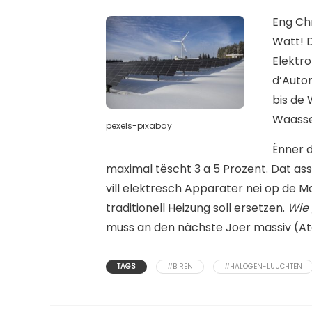
Eng Chr
Watt! D
Elektr
d’Autom
bis de
Waasse
pexels-pixabay
Ënner 
maximal tëscht 3 a 5 Prozent. Dat a
vill elektresch Apparater nei op de 
traditionell Heizung soll ersetzen.
Wie 
muss an den nächste Joer massiv (A
TAGS
#BIREN
#HALOGEN-LUUCHTEN