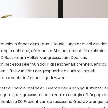
mmissioun ënner dem Jean-Claude Juncker d’Iddi vun der
 eng Luuchtebir, déi manner Stroum brauch fir exakt déi
D’Roserei am Vollek war grouss, zum Deel aus
ch net esou séier vun där klassescher Bir trennen, ëmsou
den Offall vun där Energiespuerbir a Punkto Ëmwelt
at deemools de Spunnes gedriwwen.
gëtt d’Energie méi deier. Duerch dee Krich gouf stënterle
u engem ganz groussen Deel a Punkto Energie ofhängeg sin
l hänkt zu 60 Prozent vun de russesche Gasliwwerungen o