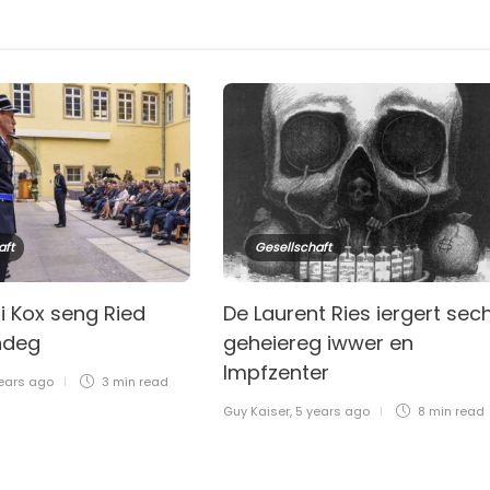
aft
Gesellschaft
 Kox seng Ried
De Laurent Ries iergert sec
ndeg
geheiereg iwwer en
Impfzenter
ears ago
3 min
read
Guy Kaiser
,
5 years ago
8 min
read