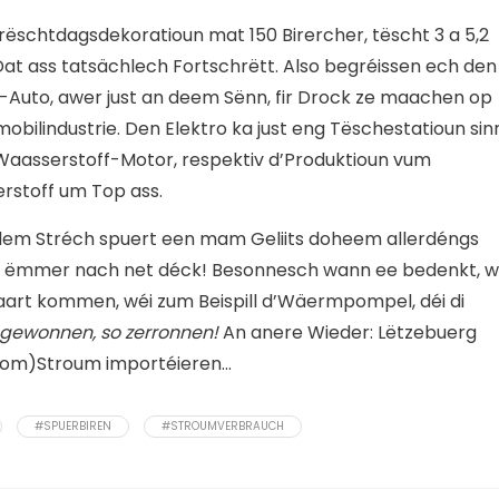
ëschtdagsdekoratioun mat 150 Birercher, tëscht 3 a 5,2
at ass tatsächlech Fortschrëtt. Also begréissen ech den
o-Auto, awer just an deem Sënn, fir Drock ze maachen op
obilindustrie. Den Elektro ka just eng Tëschestatioun sin
 Waasserstoff-Motor, respektiv d’Produktioun vum
rstoff um Top ass.
dem Stréch spuert een mam Geliits doheem allerdéngs
ss ëmmer nach net déck! Besonnesch wann ee bedenkt, w
Maart kommen, wéi zum Beispill d’Wäermpompel, déi di
gewonnen, so zerronnen!
An anere Wieder: Lëtzebuerg
tom)Stroum importéieren…
#SPUERBIREN
#STROUMVERBRAUCH