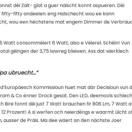
nst déi Zäit- glat a guer näischt konnt aspueren. Déi
 fifty-fifty andeelen: eng Halschecht wou ee kann
hecht, wou een héchstens mat engem Dimmer de Verbrau
5 Watt consomméiert 6 Watt, also e Véierel. Schéin! Vun
tal géingen der 3,75 iwwreg bleiwen. Ass dat wierklech
lpa ubruecht…”
: d’Europäesch Kommissioun huet mat där Decisioun vun 
ram & Co ënner Drock gesat. Den LED, deemools schlech
ch Bire fonnt déi just 7 Watt brauchen fir 806 Lm, 7 Watt a
 12 Prozent! A si werfen och neierdéngs e waarmt Liicht of
n, ausser de Präis. Ma dee wäert an den nächste Joer