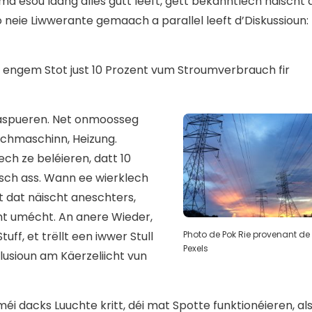
a esou laang alles gutt leeft, gëtt bekanntlech näischt 
no neie Liwwerante gemaach a parallel leeft d’Diskussioun:
n engem Stot just 10 Prozent vum Stroumverbrauch fir
 aspueren. Net onmoosseg
äschmaschinn, Heizung.
ch ze beléieren, datt 10
tsch ass. Wann ee wierklech
t dat näischt aneschters,
t umécht. An anere Wieder,
uff, et trëllt een iwwer Stull
Photo de Pok Rie provenant de
Pexels
lusioun am Käerzeliicht vun
i dacks Luuchte kritt, déi mat Spotte funktionéieren, al