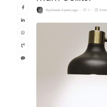
Guy Kaiser
,
4 years ago
1
3 mi