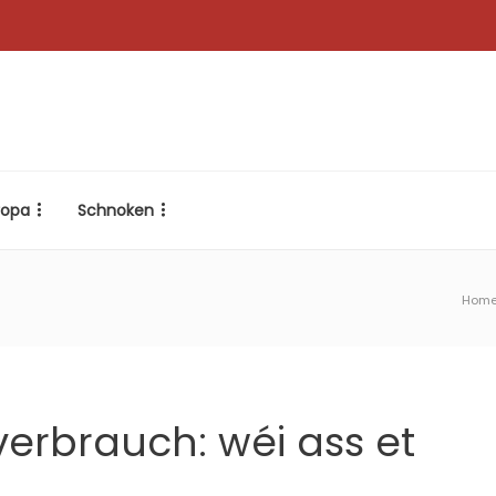
ropa
Schnoken
Hom
erbrauch: wéi ass et