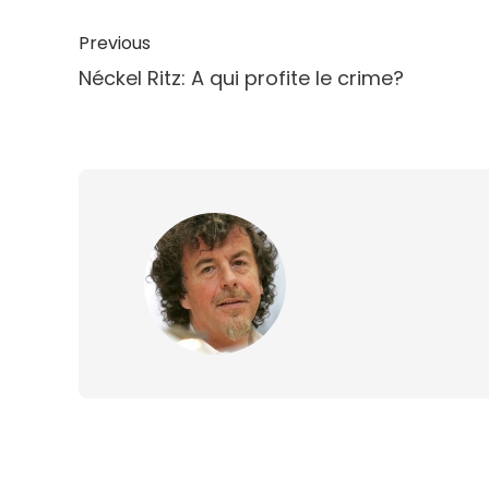
Previous
Néckel Ritz: A qui profite le crime?