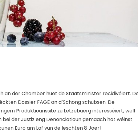
an der Chamber huet de Staatsminister recidivéiert. D
gléckten Dossier FAGE an d’Schong schubsen. De
engem Produktiounssite zu Lëtzebuerg interesséiert, well
n bei der Justiz eng Denonciatioun gemaach hat wéinst
ounen Euro am Laf vun de leschten 8 Joer!