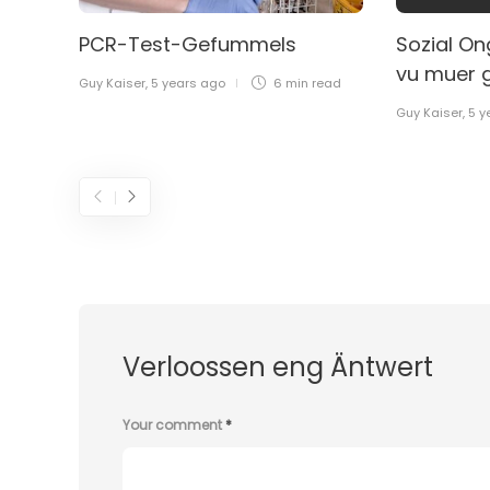
PCR-Test-Gefummels
Sozial O
vu muer g
Guy Kaiser
,
5 years ago
6 min
read
Guy Kaiser
,
5 y
Verloossen eng Äntwert
Your comment
*