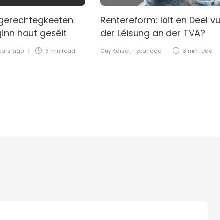
ngerechtegkeeten
Rentereform: läit en Deel v
inn haut geséit
der Léisung an der TVA?
ears ago
3 min
read
Guy Kaiser
,
1 year ago
3 min
read