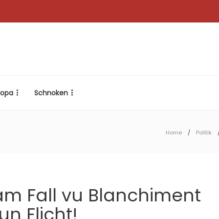
ropa
Schnoken
Home
Politik
am Fall vu Blanchiment
un Flicht!