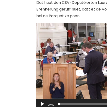
Dat huet den CSV-Deputéierten Laure
Erënnerung geruff huet, datt et de Vo
bei de Parquet ze goen.
Video
Player
00:00