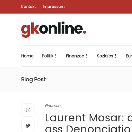
Kontakt
Impressum
Home
Politik
Finanzen
Soziales
Eu
Blog Post
Finanzen
Laurent Mosar: 
ass Denonciatio