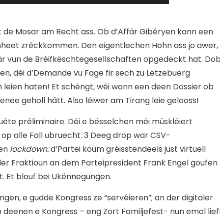
att de Mosar am Recht ass. Ob d’Affär Gibéryen kann een
eet zréckkommen. Den eigentlechen Hohn ass jo awer,
fär vun de Bréifkëschtegesellschaften opgedeckt hat. Dob
gen, déi d’Demande vu Fage fir sech zu Lëtzebuerg
 leien haten! Et schéngt, wéi wann een deen Dossier ob
ee geholl hätt. Also léiwer am Tirang leie gelooss!
ête préliminaire. Déi e bësselchen méi müskléiert
op alle Fall ubruecht. 3 Deeg drop war CSV-
len
lockdown:
d’Partei koum gréisstendeels just virtuell
r Fraktioun an dem Parteipresident Frank Engel goufen
 Et blouf bei Ukënnegungen.
ngen, e gudde Kongress ze “servéieren”; an der digitaler
n deenen e Kongress – eng Zort Familjefest- nun emol lief