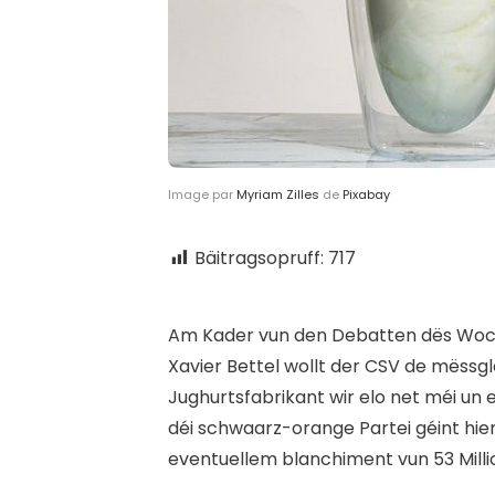
Image par
Myriam Zilles
de
Pixabay
Bäitragsopruff:
717
A
m Kader vun den Debatten dës Woch 
Xavier Bettel wollt der CSV de mëss
Jughurtsfabrikant wir elo net méi un 
déi schwaarz-orange Partei géint hie
eventuellem blanchiment vun 53 Milli