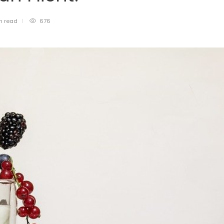
in
read
676