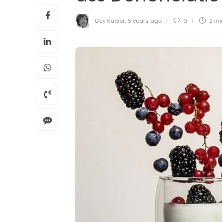
Guy Kaiser
,
6 years ago
0
2 m