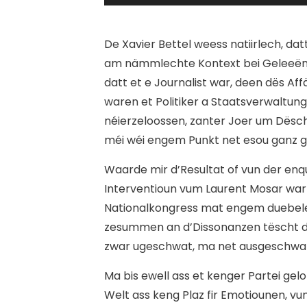
De Xavier Bettel weess natiirlech, d
am nämmlechte Kontext bei Geleeënh
datt et e Journalist war, deen dës Af
waren et Politiker a Staatsverwaltun
néierzeloossen, zanter Joer um Dësch
méi wéi engem Punkt net esou ganz gen
Waarde mir d’Resultat of vun der enqu
Interventioun vum Laurent Mosar war 
Nationalkongress mat engem duebe
zesummen an d’Dissonanzen tëscht de
zwar ugeschwat, ma net ausgeschwat.
Ma bis ewell ass et kenger Partei gelo
Welt ass keng Plaz fir Emotiounen, vu