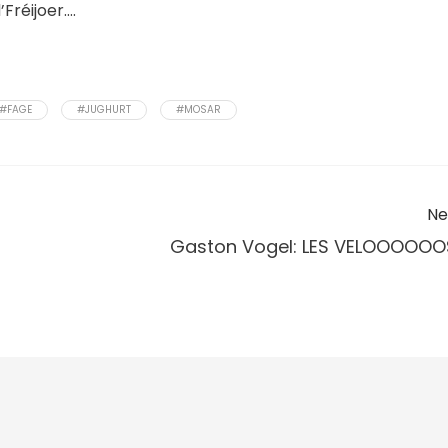
Fréijoer….
#FAGE
#JUGHURT
#MOSAR
Ne
Gaston Vogel: LES VELOOOOOO