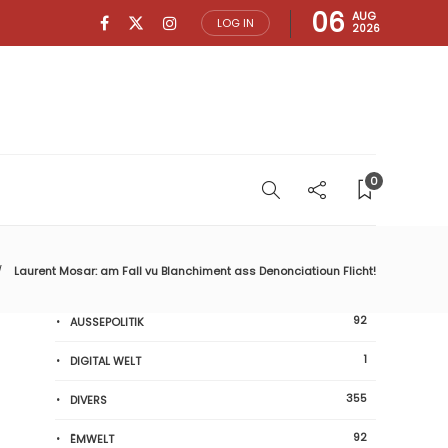
06
AUG
LOG IN
2026
0
Laurent Mosar: am Fall vu Blanchiment ass Denonciatioun Flicht!
92
AUSSEPOLITIK
1
DIGITAL WELT
355
DIVERS
92
ËMWELT