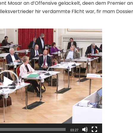
nt Mosar an d’Offensive gelackelt, deen dem Premier an
lleksvertrieder hir verdammte Flicht war, fir mam Dossie
03:27