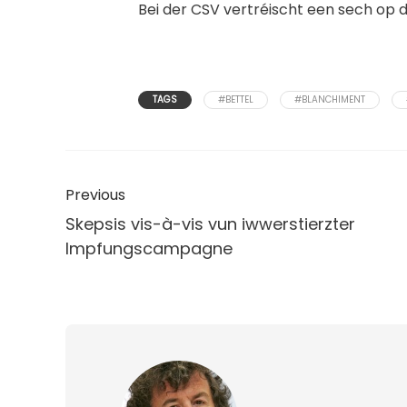
Bei der CSV vertréischt een sech op d’
TAGS
#BETTEL
#BLANCHIMENT
Previous
Skepsis vis-à-vis vun iwwerstierzter
Impfungscampagne