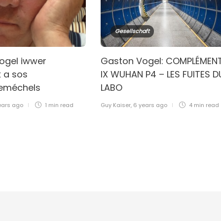
Gesellschaft
ogel iwwer
Gaston Vogel: COMPLÉMEN
 a sos
IX WUHAN P4 – LES FUITES D
geméchels
LABO
ears ago
1 min
read
Guy Kaiser
,
6 years ago
4 min
read