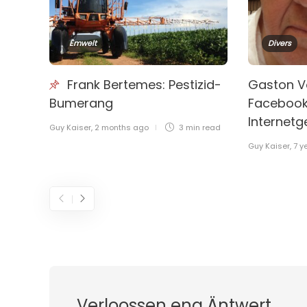
Ëmwelt
Divers
Frank Bertemes: Pestizid-
Gaston V
Bumerang
Facebook
Internet
Guy Kaiser
,
2 months ago
3 min
read
Guy Kaiser
,
7 y
Verloossen eng Äntwert