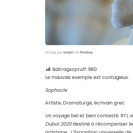
Image par
korpiri
de
Pixabay
Bäitragsopruff:
980
Le mauvais exemple est contagieux.
Sophocle
Artiste, Dramaturge, écrivain grec
U
n voyage bel et bien contesté. RTL vi
Dubaï 2020
destiné à récompenser les
artistique.
L’Exposition universelle de