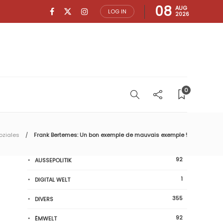
08
AUG
LOG IN
2026
0
oziales
Frank Bertemes: Un bon exemple de mauvais exemple !
92
AUSSEPOLITIK
1
DIGITAL WELT
355
DIVERS
92
ËMWELT