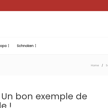
ropa
Schnoken
Home
S
: Un bon exemple de
e !