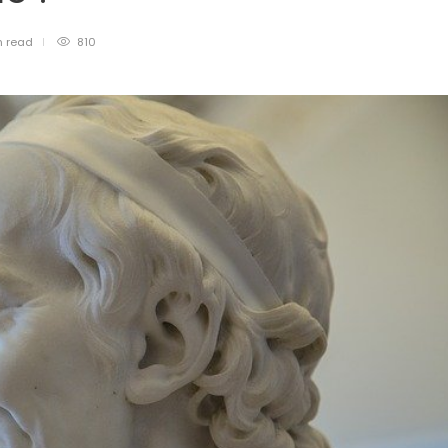
n
read
810