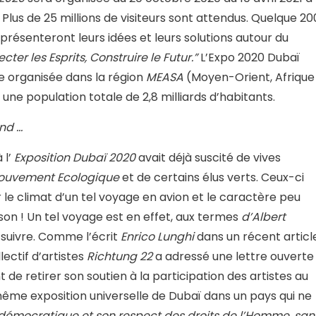
 Plus de 25 millions de visiteurs sont attendus. Quelque 20
présenteront leurs idées et leurs solutions autour du
ter les Esprits, Construire le Futur.”
L’Expo 2020 Dubaï
le organisée dans la région
MEASA
(Moyen-Orient, Afrique
une population totale de 2,8 milliards d’habitants.
nd …
 l’
Exposition Dubaï 2020
avait déjà suscité de vives
ouvement Ecologique
et de certains élus verts. Ceux-ci
 le climat d’un tel voyage en avion et le caractère peu
son ! Un tel voyage est en effet, aux termes
d’Albert
suivre. Comme l’écrit
Enrico Lunghi
dans un récent articl
llectif d’artistes
Richtung 22
a adressé une lettre ouverte
t de retirer son soutien à la participation des artistes au
ême exposition universelle de Dubaï dans un pays qui ne
 démocratique et son respect des droits de l’Homme, san