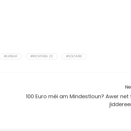
#LUNGHI
#RICHTUNG 22
#VOLTAIRE
Ne
100 Euro méi am Mindestloun? Awer net f
jidderee