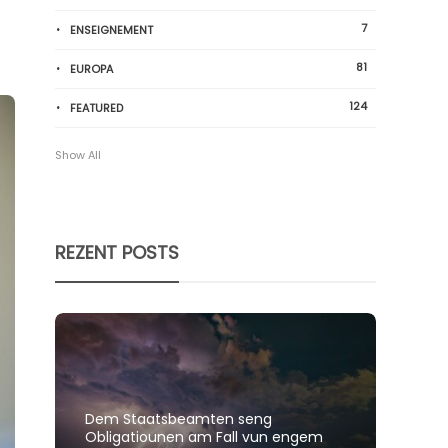
7
ENSEIGNEMENT
81
EUROPA
124
FEATURED
Show All
REZENT POSTS
Dem Staatsbeamten seng
Spillt
Obligatiounen am Fall vun engem
polit