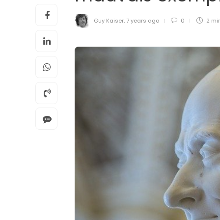
Guy Kaiser
,
7 years ago
0
2 mi