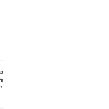
xt
ir
n!