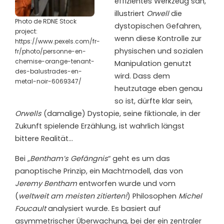
effizientes Werkzeug sah,
illustriert
Orwell
die
Photo de RDNE Stock
dystopischen Gefahren,
project:
wenn diese Kontrolle zur
https://www.pexels.com/fr-
physischen und sozialen
fr/photo/personne-en-
chemise-orange-tenant-
Manipulation genutzt
des-balustrades-en-
wird. Dass dem
metal-noir-6069347/
heutzutage eben genau
so ist, dürfte klar sein,
Orwells
(damalige) Dystopie, seine fiktionale, in der
Zukunft spielende Erzählung, ist wahrlich längst
bittere Realität…
Bei
„Bentham’s Gefängnis
“ geht es um das
panoptische Prinzip, ein Machtmodell, das von
Jeremy Bentham
entworfen wurde und vom
(
weltweit am meisten zitierten!
) Philosophen
Michel
Foucault
analysiert wurde. Es basiert auf
asymmetrischer Überwachung, bei der ein zentraler