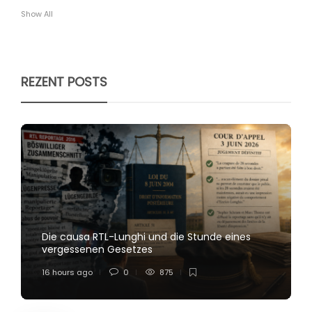
Show All
REZENT POSTS
Die causa RTL-Lunghi und die Stunde eines
vergessenen Gesetzes
16 hours ago
0
875