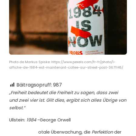
Photo de Markus Spiske: https://www.pexels.com/fr-fr/photo/l-
affiche-de-1984-est-maintenant-collee-sur-street-post-3671145/
Bäitragsopruff:
987
„Freiheit bedeutet die Freiheit zu sagen, dass zwei
und zwei vier ist. Gilt dies, ergibt sich alles Übrige von
selbst.“
Ullstein:
1984
-George Orwell
otale Überwachung, die
Perfektion
der