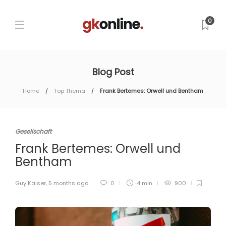
0
Blog Post
Home
Top Thema
Frank Bertemes: Orwell und Bentham
Gesellschaft
Frank Bertemes: Orwell und
Bentham
Guy Kaiser
,
5 months ago
0
4 min
900