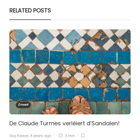
RELATED POSTS
Ëmwelt
De Claude Turmes verléiert d’Sandalen!
Guy Kaiser
,
4 years ago
3 min