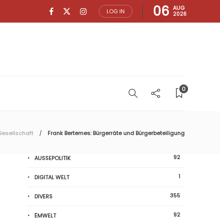
06
AUG
LOG IN
2026
0
Gesellschaft
Frank Bertemes: Bürgerräte und Bürgerbeteiligung
92
AUSSEPOLITIK
1
DIGITAL WELT
355
DIVERS
92
ËMWELT