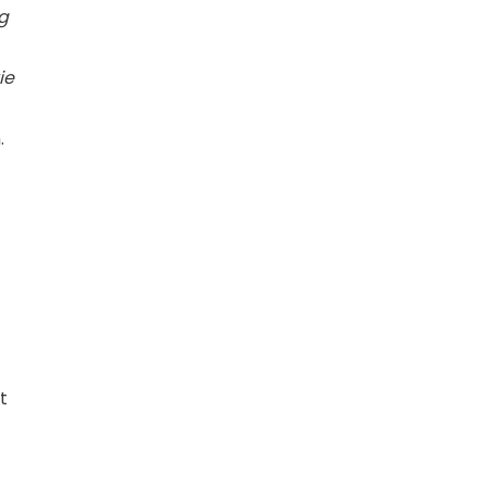
g
ie
.
t