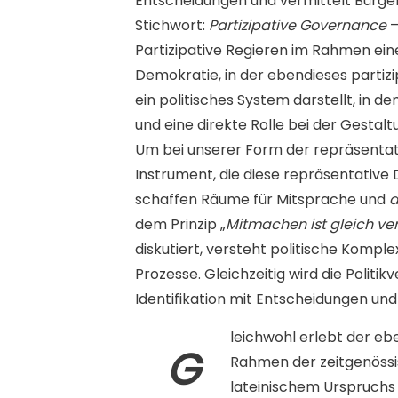
Entscheidungen und vermittelt Bürge
Stichwort:
Partizipative Governance
–
Partizipative Regieren im Rahmen eine
Demokratie, in der ebendieses partizi
ein politisches System darstellt, in 
und eine direkte Rolle bei der Gestalt
Um bei unserer Form der repräsentati
Instrument, die diese repräsentative 
schaffen Räume für Mitsprache und
d
dem Prinzip „
Mitmachen ist gleich ve
diskutiert, versteht politische Kompl
Prozesse. Gleichzeitig wird die Politi
Identifikation mit Entscheidungen und
leichwohl erlebt der eb
G
Rahmen der zeitgenössisc
lateinischem Urspruchs 