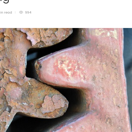
in
read
994