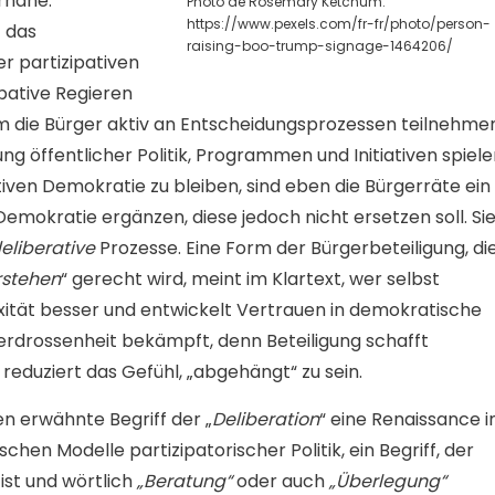
rnähe.
Photo de Rosemary Ketchum:
https://www.pexels.com/fr-fr/photo/person-
 das
raising-boo-trump-signage-1464206/
r partizipativen
pative Regieren
dem die Bürger aktiv an Entscheidungsprozessen teilnehme
ung öffentlicher Politik, Programmen und Initiativen spiele
ven Demokratie zu bleiben, sind eben die Bürgerräte ein
Demokratie ergänzen, diese jedoch nicht ersetzen soll. Si
eliberative
Prozesse. Eine Form der Bürgerbeteiligung, di
rstehen
“ gerecht wird, meint im Klartext, wer selbst
exität besser und entwickelt Vertrauen in demokratische
kverdrossenheit bekämpft, denn Beteiligung schafft
 reduziert das Gefühl, „abgehängt“ zu sein.
en erwähnte Begriff der „
Deliberation
“ eine Renaissance 
hen Modelle partizipatorischer Politik, ein Begriff, der
ist und wörtlich
„Beratung“
oder auch
„Überlegung“