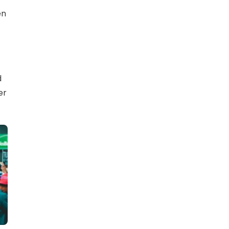
en
d
er