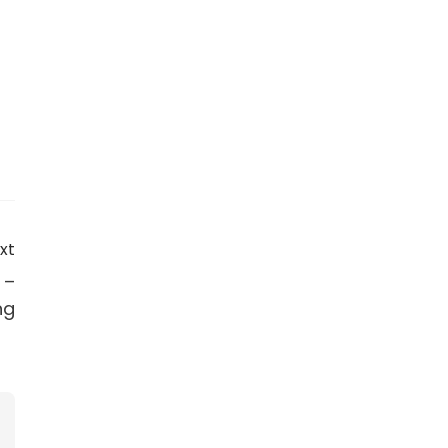
xt
 –
ng