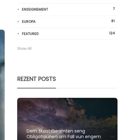
7
ENSEIGNEMENT
81
EUROPA
124
FEATURED
Show All
REZENT POSTS
Dem Staatsbeamten seng
Spillt
Obligatiounen am Fall vun engem
polit