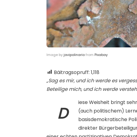
Image by
javipolinario
from
Pixabay
Bäitragsopruff:
1,118
„Sag es mir, und ich werde es vergesse
Beteilige mich, und ich werde versteh
iese Weisheit bringt seh
D
(auch politischem) Lern
basisdemokratische Poli
direkter Bürgerbeteiligu
einer echten partizipativen Demokratie