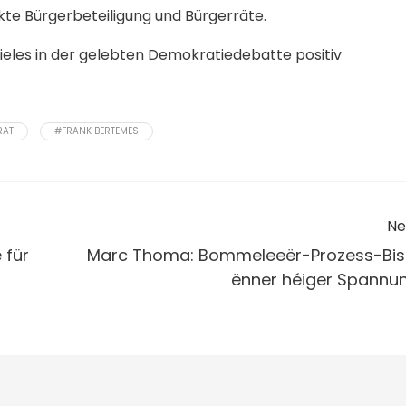
kte Bürgerbeteiligung und Bürgerräte.
vieles in der gelebten Demokratiedebatte positiv
RAT
#FRANK BERTEMES
Ne
 für
Marc Thoma: Bommeleeër-Prozess-Bis
ënner héiger Spannu