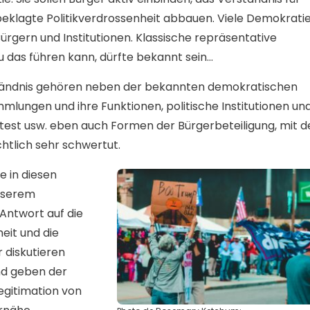
h beklagte Politikverdrossenheit abbauen. Viele Demokrati
rgern und Institutionen. Klassische repräsentative
 das führen kann, dürfte bekannt sein…
ständnis gehören neben der bekannten demokratischen
mlungen und ihre Funktionen, politische Institutionen un
test usw. eben auch Formen der Bürgerbeteiligung, mit d
chtlich sehr schwertut.
e in diesen
nserem
 Antwort auf die
eit und die
 diskutieren
nd geben der
Legitimation von