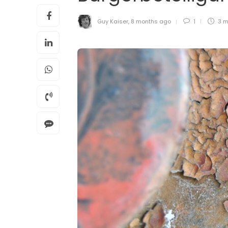
Guy Kaiser
,
8 months ago
1
3 m