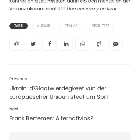
Kontroll an d’Leit missten dann elo och mental an der
Vakanz ukomm sinn! Uff!
Una cerveza y un licor
TAGS
#LUXAIR
#PALMA
#PCR-TEST
Previous
Ukrain: d'Glaafwierdegkeet vun der
Europäescher Unioun steet um Spill
Next
Frank Bertemes: Alternativlos?