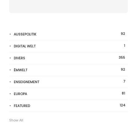
92
AUSSEPOLITIK
1
DIGITAL WELT
355
DIVERS
92
ËMWELT
7
ENSEIGNEMENT
81
EUROPA
124
FEATURED
Show All