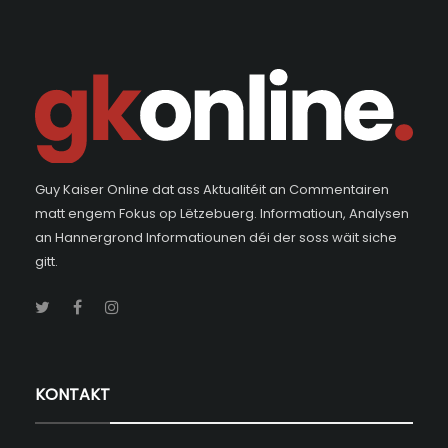
Guy Kaiser Online dat ass Aktualitéit an Commentairen
matt engem Fokus op Lëtzebuerg. Informatioun, Analysen
an Hannergrond Informatiounen déi der soss wäit siche
gitt.
KONTAKT