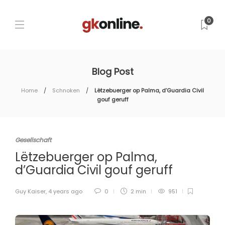
0
Blog Post
Home
Schnoken
Lëtzebuerger op Palma, d’Guardia Civil
gouf geruff
Gesellschaft
Lëtzebuerger op Palma,
d’Guardia Civil gouf geruff
Guy Kaiser
,
4 years ago
0
2 min
951