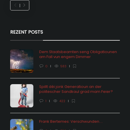
REZENT POSTS
Dem Staatsbeamten seng Obligatiounen
am Fall vun engem Dimmer
0
583
Spillt déi jonk Generatioun an der
politescher Sandkaul grad mam Feier?
1
422
Frank Bertemes: Verschwunden….