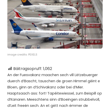
image credits: PEXELS
Bäitragsopruff:
1,062
A
n der Fuesvakanz maachen sech vill Lëtzebuerger
duerch d’Bascht, tauschen de groen Himmel géint e
Bloen, ginn an d’Schivakanz oder bei d’Mier.
Haaptsaach ass: fort! Tapéitewiessel, zum Beispill op
d’Kanaren. Meeschtens sinn d’Boeingen strubbelvoll,
d’Leit freeën sech. An et gëtt nach ëmmer de