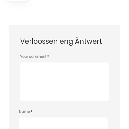
Verloossen eng Äntwert
Your comment
*
Name
*