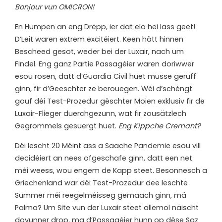
Bonjour vun OMICRON!
En Humpen an eng Drëpp, ier dat elo hei lass geet!
D’Leit waren extrem excitéiert. Keen hätt hinnen
Bescheed gesot, weder bei der Luxair, nach um
Findel. Eng ganz Partie Passagéier waren doriwwer
esou rosen, datt d’Guardia Civil huet musse geruff
ginn, fir d’Geeschter ze berouegen. Wéi d’schéngt
gouf déi Test-Prozedur gëschter Moien exklusiv fir de
Luxair-Flieger duerchgezunn, wat fir zousätzlech
Gegrommels gesuergt huet.
Eng Kippche Cremant?
D
éi lescht 20 Méint ass a Saache Pandemie esou vill
decidéiert an nees ofgeschafe ginn, datt een net
méi weess, wou engem de Kapp steet. Besonnesch a
Griechenland war déi Test-Prozedur dee leschte
Summer méi reegelméisseg gemaach ginn, mä
Palma? Um Site vun der Luxair steet allemol näischt
dovunner drop, ma d’Passagéier hunn op dëse Saz