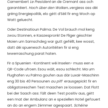
Camembert
Le President
an de Cremant ass och
garantéiert.
Hoch über den Wolken…
vergiess ass déi
gréng Energiepolitik, elo gëtt d’Séil fir eng Woch op
Watt geluecht.
Oder Destinatioun Palma. De Vol brauch mol keng
zwou Stonnen, e Kaazespronk! De Fliger gëschter
Moien um Samschdeg war gutt gefëllt, kee wosst,
datt déi spuenesch Autoritéiten fir si eng
Iwwerraschung parat haten.
Fir a Spuenien -Kontinent wéi Inselen- muss een e
QR-Code ufroen. Esou wäit, esou schlecht. Ma um
Flughafen vu Palma goufen aus där Luxair-Maschinn
eng 30 bis 40 Persounen
au piff
erausgepickt fir en
obligatoreschen Test maachen ze loossen. Dat Flott
bei der Saach ass: fält deen Test positiv aus, gëtt
een mat der Ambulanz an e speziellen Hotel gefouert
an do an engem Zëmmer agespaart.
Schéine