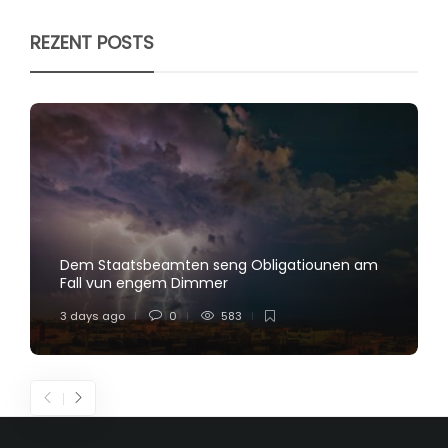
REZENT POSTS
Dem Staatsbeamten seng Obligatiounen am
Fall vun engem Dimmer
3 days ago
0
583