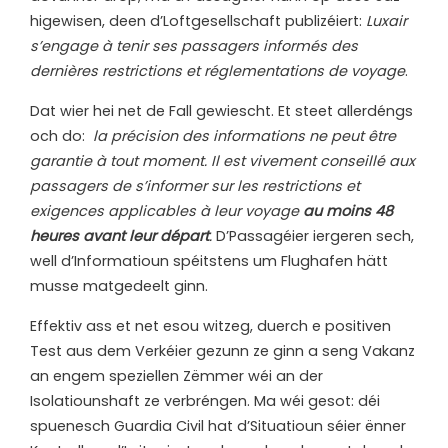
higewisen, deen d’Loftgesellschaft publizéiert:
Luxair
s’engage à tenir ses passagers informés des
dernières restrictions et réglementations de voyage
.
Dat wier hei net de Fall gewiescht. Et steet allerdéngs
och do:
la précision des informations ne peut être
garantie à tout moment. Il est vivement conseillé aux
passagers de s’informer sur les restrictions et
exigences applicables à leur voyage
au moins 48
heures avant leur départ
.
D’Passagéier iergeren sech,
well d’Informatioun spéitstens um Flughafen hätt
musse matgedeelt ginn.
Effektiv ass et net esou witzeg, duerch e positiven
Test aus dem Verkéier gezunn ze ginn a seng Vakanz
an engem speziellen Zëmmer wéi an der
Isolatiounshaft ze verbréngen. Ma wéi gesot: déi
spuenesch Guardia Civil hat d’Situatioun séier ënner