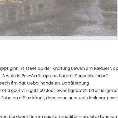
appt ginn. Et steet op der Kräizung uewen am Neiduerf, o
ck. A well de Bus-Arrêt op den Numm “Feeschterhaus”
g sech ëm dat Gebai handelen. Dobäi stoung
of a gouf viru gutt 50 Joer ewechgebotzt. D’Leit iergere
 Cube an d’Plaz kënnt, deen esou guer net dohinner passt
eiwen bei deem Numm aus Kommoditéit- architektonesch