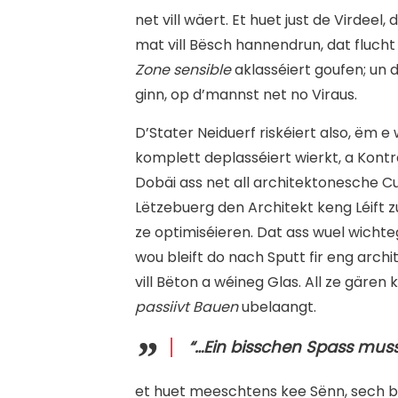
net vill wäert. Et huet just de Virdee
mat vill Bësch hannendrun, dat flucht 
Zone sensible
aklasséiert goufen; un 
ginn, op d’mannst net no Viraus.
D’Stater Neiduerf riskéiert also, ëm e
komplett deplasséiert wierkt, a Kontr
Dobäi ass net all architektonesche Cub
Lëtzebuerg den Architekt keng Léift z
ze optimiséieren. Dat ass wuel wichte
wou bleift do nach Sputt fir eng archi
vill Bëton a wéineg Glas. All ze gäre
passiivt Bauen
ubelaangt.
“…Ein bisschen Spass muss
e
t huet meeschtens kee Sënn, sech be