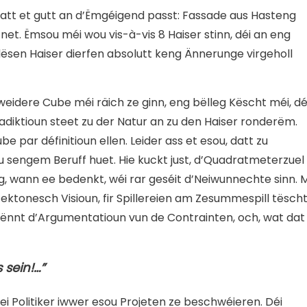
l, datt et gutt an d’Ëmgéigend passt: Fassade aus Hasteng
net. Ëmsou méi wou vis-à-vis 8 Haiser stinn, déi an eng
dësen Haiser dierfen absolutt keng Ännerunge virgeholl
 weidere Cube méi räich ze ginn, eng bëlleg Këscht méi, dé
adiktioun steet zu der Natur an zu den Haiser ronderëm.
e par définitioun ellen. Leider ass et esou, datt zu
u sengem Beruff huet. Hie kuckt just, d’Quadratmeterzuel
g, wann ee bedenkt, wéi rar geséit d’Neiwunnechte sinn. 
tektonesch Visioun, fir Spillereien am Zesummespill tësch
n kënnt d’Argumentatioun vun de Contrainten, och, wat dat
 sein!…”
i Politiker iwwer esou Projeten ze beschwéieren. Déi