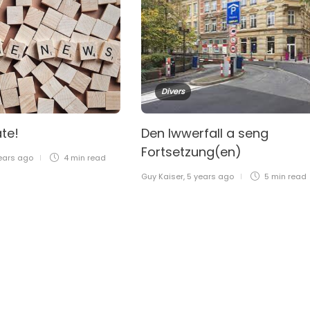
Divers
ate!
Den Iwwerfall a seng
Fortsetzung(en)
ears ago
4 min
read
Guy Kaiser
,
5 years ago
5 min
read