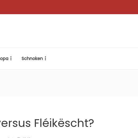
ropa
Schnoken
ersus Fléikëscht?