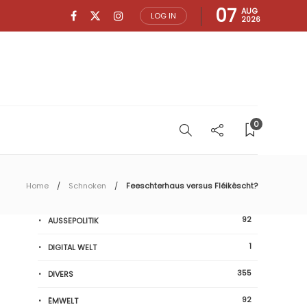
07
AUG
LOG IN
2026
0
Home
Schnoken
Feeschterhaus versus Fléikëscht?
92
AUSSEPOLITIK
1
DIGITAL WELT
355
DIVERS
92
ËMWELT