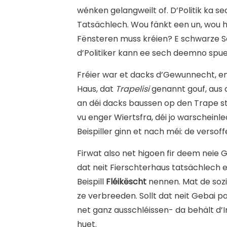
wénken gelangweilt of. D’Politik ka s
Tatsächlech. Wou fänkt een un, wou hä
Fënsteren muss kréien? E schwarze S
d’Politiker kann ee sech deemno spuer
Fréier war et dacks d’Gewunnecht, e
Haus, dat
Trapelisi
genannt gouf, aus 
an déi dacks baussen op den Trape sto
vu enger Wiertsfra, déi jo warschein
Beispiller ginn et nach méi: de vers
Firwat also net higoen fir deem neie
dat neit Fierschterhaus tatsächlech 
Beispill
Fléikëscht
nennen. Mat de sozi
ze verbreeden. Sollt dat neit Gebai
net ganz ausschléissen- da behält d’I
huet.