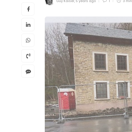
Guy Kaiser
,
5 years ago
1
3 mi