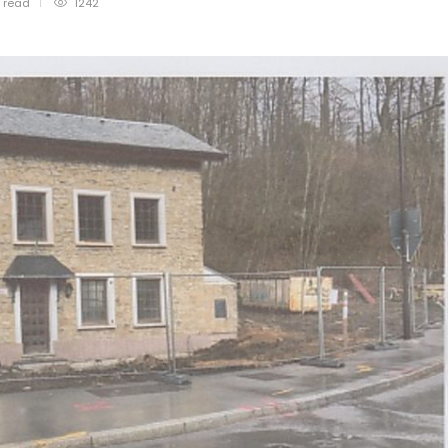
n
read
1242