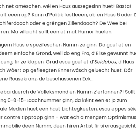
ech net amëschen, wéi en Haus auszegesinn huet! Basta!
lt eeen op? Kann d’Politik festleeën, ob en Haus 6 oder 1
chiferdaach oder e gréngen Zillendaach? De Wee bei
en. Ma villäicht sollt een et mat Humor huelen.
ngem Haus e spezifeschen Numm ze ginn. Do gouf et en
deem einfache Grond, well do eng Fra, d’Elise gewunnt hu
ung, fir ze klapen. Grad esou gouf et d’
Seidebox
, d’Haus
lech Wäert op gefleegten Ënnerwäsch geluecht huet. Där
offene Rousekranz, de beschassenen Eck…
 Gebai duerch de Volleksmond en Numm z’erfannen?! Sollt
eng 0-8-15-Laachnummer ginn, da kéint een et jo zum
ale Medien huet een haut Liichtegkeeten, esou eppes séi
 par contre tipptopp ginn – wat ech a mengem Optimismu
mmobilie deen Numm, deen hiren Artist fir si erausgesicht