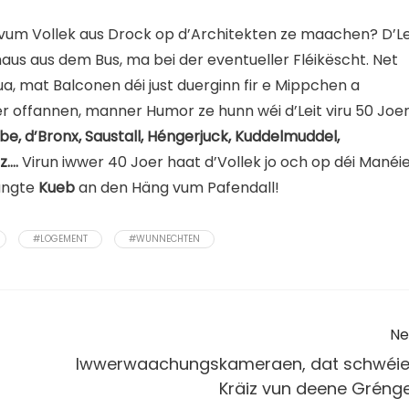
 vum Vollek aus Drock op d’Architekten ze maachen? D’Le
us aus dem Bus, ma bei der eventueller Fléikëscht. Net
a, mat Balconen déi just duerginn fir e Mippchen a
 offannen, manner Humor ze hunn wéi d’Leit viru 50 Joer
e, d’Bronx, Saustall, Héngerjuck, Kuddelmuddel,
z….
Virun iwwer 40 Joer haat d’Vollek jo och op déi Manéi
angte
Kueb
an den Häng vum Pafendall!
#LOGEMENT
#WUNNECHTEN
Ne
Iwwerwaachungskameraen, dat schwéie
Kräiz vun deene Gréng