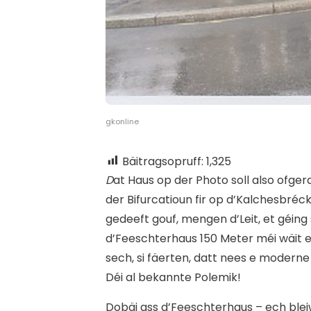
gkonline
Bäitragsopruff:
1,325
D
at Haus op der Photo soll also ofger
der Bifurcatioun fir op d’Kalchesbré
gedeeft gouf, mengen d’Leit, et géin
d’Feeschterhaus 150 Meter méi wäit er
sech, si fäerten, datt nees e moderne
Déi al bekannte Polemik!
Dobäi ass d’Feeschterhaus – ech bl