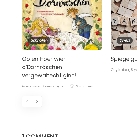
Schnoken
Divers
Op en Hoer wier
Spiegelg
d’Dornröschen
Guy Kaiser
,
8 y
vergewaltecht ginn!
Guy Kaiser
,
7 years ago
3 min
read
1 COMMENT