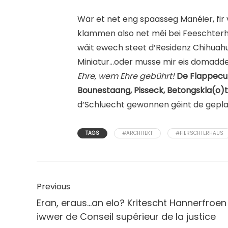
Wär et net eng spaasseg Manéier, fir
klammen also net méi bei Feeschterha
wäit ewech steet d’Residenz Chihuahu
Miniatur…oder musse mir eis domadder
Ehre, wem Ehre gebührt!
De Flappecub
Bounestaang, Pisseck, Betongskla(o)t
d’Schluecht gewonnen géint de gepl
TAGS
#ARCHITEKT
#FIERSCHTERHAUS
Previous
Eran, eraus...an elo? Kritescht Hannerfroen
iwwer de Conseil supérieur de la justice