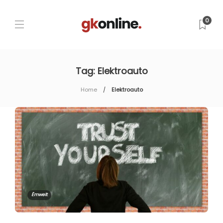
0
Tag:
Elektroauto
Home
Elektroauto
Ëmwelt