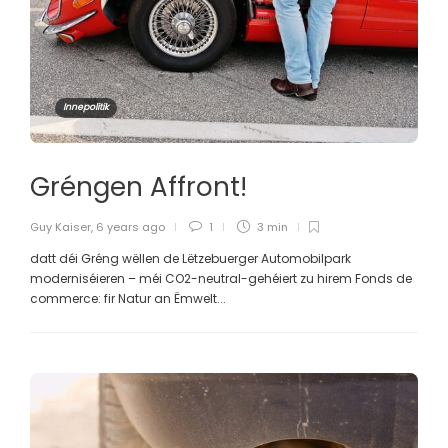
Innepolitik
Gréngen Affront!
Guy Kaiser
,
6 years ago
1
3 min
datt déi Gréng wëllen de Lëtzebuerger Automobilpark
moderniséieren – méi CO2-neutral-gehéiert zu hirem Fonds de
commerce: fir Natur an Ëmwelt...