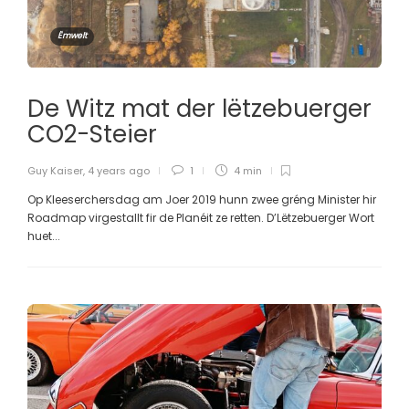
Ëmwelt
De Witz mat der lëtzebuerger
CO2-Steier
Guy Kaiser
,
4 years ago
1
4 min
Op Kleeserchersdag am Joer 2019 hunn zwee gréng Minister hir
Roadmap virgestallt fir de Planéit ze retten. D’Lëtzebuerger Wort
huet...