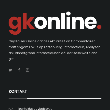
Guy Kaiser Online dat ass Aktualitéit an Commentairen
matt engem Fokus op Lëtzebuerg. Informatioun, Analysen
an Hannergrond Informatiounen déi der soss wäit siche
gitt.
KONTAKT
kontakt@guykaiser.lu