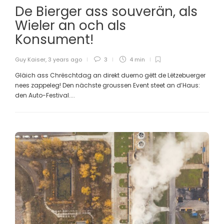
De Bierger ass souverän, als
Wieler an och als
Konsument!
Guy Kaiser
,
3 years ago
3
4 min
Gläich ass Chrëschtdag an direkt duerno gëtt de Lëtzebuerger
nees zappeleg! Den nächste groussen Event steet an d’Haus:
den Auto-Festival....