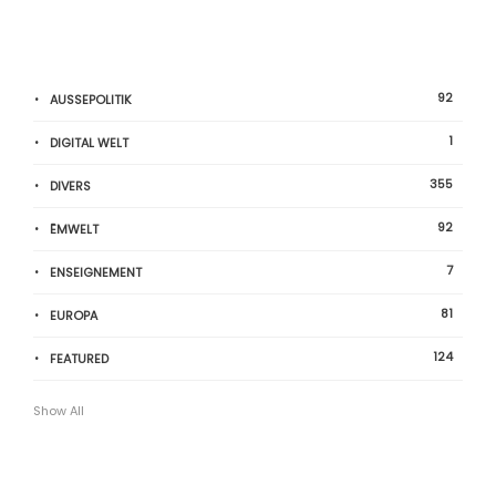
92
AUSSEPOLITIK
1
DIGITAL WELT
355
DIVERS
92
ËMWELT
7
ENSEIGNEMENT
81
EUROPA
124
FEATURED
Show All