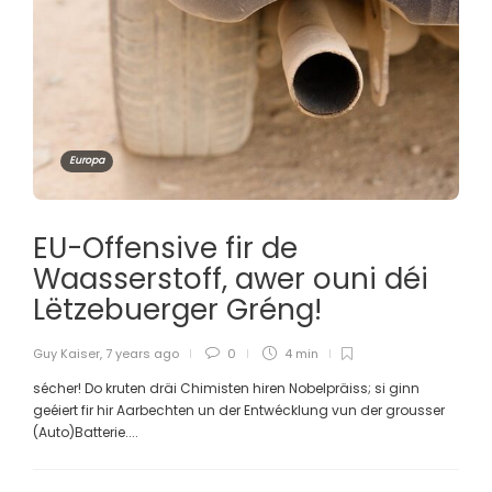
Europa
EU-Offensive fir de
Waasserstoff, awer ouni déi
Lëtzebuerger Gréng!
Guy Kaiser
,
7 years ago
0
4 min
sécher! Do kruten dräi Chimisten hiren Nobelpräiss; si ginn
geéiert fir hir Aarbechten un der Entwécklung vun der grousser
(Auto)Batterie....