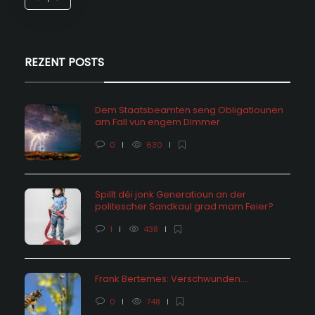
REZENT POSTS
Dem Staatsbeamten seng Obligatiounen
am Fall vun engem Dimmer
0
630
Spillt déi jonk Generatioun an der
politescher Sandkaul grad mam Feier?
1
438
Frank Bertemes: Verschwunden….
0
748