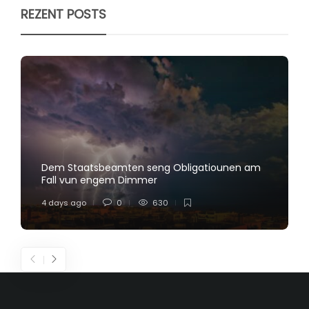
REZENT POSTS
Dem Staatsbeamten seng Obligatiounen am
Fall vun engem Dimmer
4 days ago
0
630