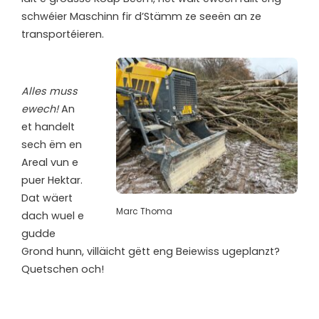
schwéier Maschinn fir d’Stämm ze seeën an ze
transportéieren.
Alles muss
ewech!
An
et handelt
sech ëm en
Areal vun e
puer Hektar.
Dat wäert
Marc Thoma
dach wuel e
gudde
Grond hunn, villäicht gëtt eng Beiewiss ugeplanzt?
Quetschen och!