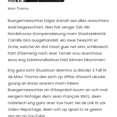
Marc Thoma
Buergermeeschter Edgar Arendt ass alles aneschters
ewéi begeeschtert. Hien hat senger Zäit déi
Nordstrooss-Kompenséierung mam Staatssekretär
Camille Gira ausgehandelt, elo awer heescht et:
Eiche, weiche!
An dat misst guer net sinn, schliisslech
hätt d’Gemeng nach aner Terrain wou duerchaus
esou eng Solarinstallatioun hätt kënnen hikommen!
Eng ganz echt Situatioun deemno zu Bezder. E Fall fir
de Marc Thoma dee sech op d’Plaz d’Saach ukucke
goung an ënner anerem mam fréiere
Buergermeeschter an d’Gespréich koum an och mat
sengem Nofolger dem Jean-François Wirtz, deen
natierlech eng ganz aner Vue huet. Hei de Link fir säi
Video-Reportage, deen och op apart.tv ze gesinn
ass an op YouTube.