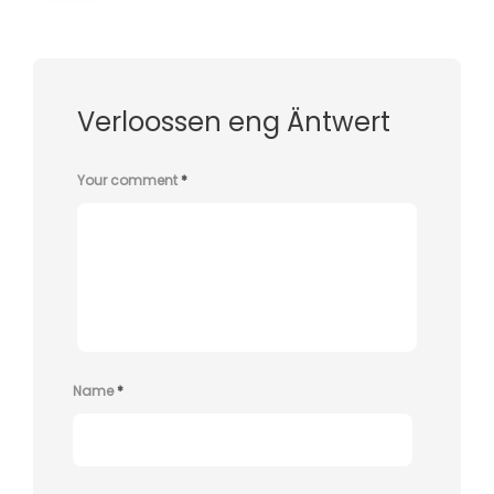
Verloossen eng Äntwert
Your comment
*
Name
*