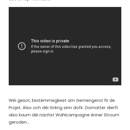
Wéi gesot, Eestëmmegkeet am Gemengerot fir de
Projet. Also och déi Gréng sinn dofir. Domatter dierft
also kaum déi nächst Wahlcampagne ënner Stroum
geroden…