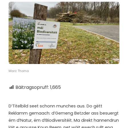
Marc Thoma
Bäitragsopruff:
1,665
D’
Titelbild seet schonn munches aus. Do gëtt
Reklamm gemaach: d’Gemeng Betzder ass besuergt
ëm d’Natur, ëm d’Biodiversitéit. Ma direkt hannendrun
läit e grousse Koup Beem, net wäit ewech rullt eng