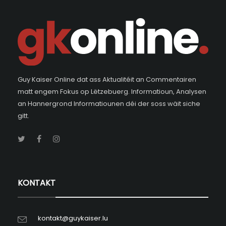
Guy Kaiser Online dat ass Aktualitéit an Commentairen
matt engem Fokus op Lëtzebuerg. Informatioun, Analysen
an Hannergrond Informatiounen déi der soss wäit siche
gitt.
KONTAKT
kontakt@guykaiser.lu