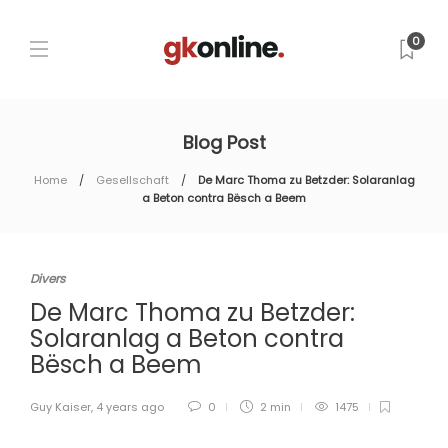
0
Blog Post
Home
Gesellschaft
De Marc Thoma zu Betzder: Solaranlag
a Beton contra Bësch a Beem
Divers
De Marc Thoma zu Betzder:
Solaranlag a Beton contra
Bësch a Beem
Guy Kaiser
,
4 years ago
0
2 min
1475