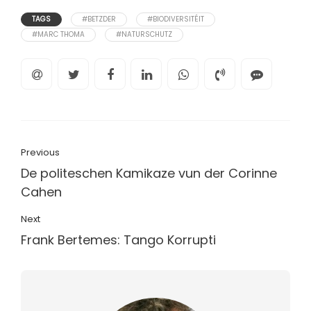
TAGS
#BETZDER
#BIODIVERSITÉIT
#MARC THOMA
#NATURSCHUTZ
Previous
De politeschen Kamikaze vun der Corinne
Cahen
Next
Frank Bertemes: Tango Korrupti