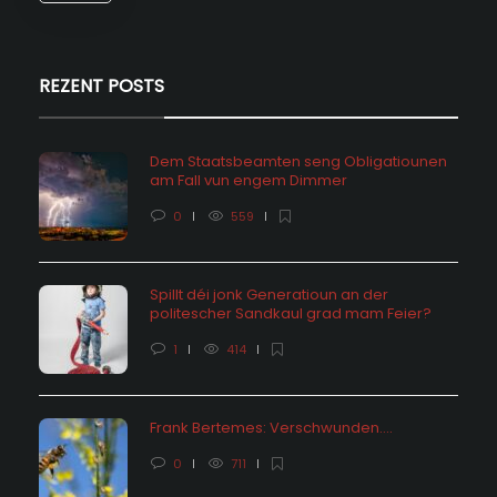
REZENT POSTS
Dem Staatsbeamten seng Obligatiounen
am Fall vun engem Dimmer
0
559
Spillt déi jonk Generatioun an der
politescher Sandkaul grad mam Feier?
1
414
Frank Bertemes: Verschwunden….
0
711