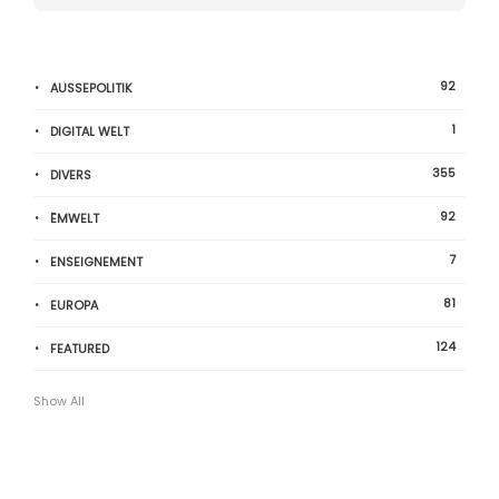
92
AUSSEPOLITIK
1
DIGITAL WELT
355
DIVERS
92
ËMWELT
7
ENSEIGNEMENT
81
EUROPA
124
FEATURED
Show All