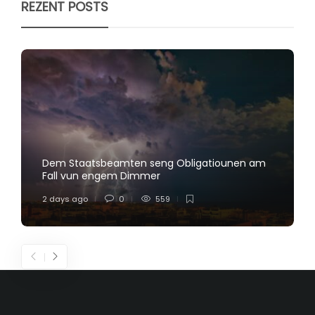
REZENT POSTS
Dem Staatsbeamten seng Obligatiounen am
Fall vun engem Dimmer
2 days ago
0
559