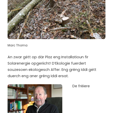
Marc Thoma
An zwar gëtt op där Plaz eng Installatioun fir
Solarenergie opgeriicht! D’Ekologie fuerdert
souzesoen ekologesch Affer. Eng gréng Iddi gëtt
duerch eng aner gréng Iddi ersat.
De fréiere