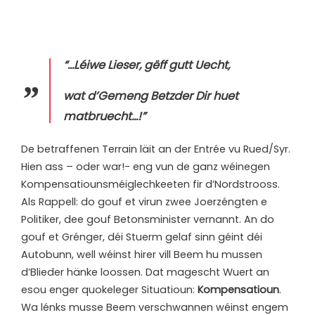
“…Léiwe Lieser, gëff gutt Uecht,
wat d’Gemeng Betzder Dir huet
matbruecht…!”
De betraffenen Terrain läit an der Entrée vu Rued/Syr.
Hien ass – oder war!- eng vun de ganz wéinegen
Kompensatiounsméiglechkeeten fir d’Nordstrooss.
Als Rappell: do gouf et virun zwee Joerzéngten e
Politiker, dee gouf Betonsminister vernannt. An do
gouf et Grénger, déi Stuerm gelaf sinn géint déi
Autobunn, well wéinst hirer vill Beem hu mussen
d’Blieder hänke loossen. Dat magescht Wuert an
esou enger quokeleger Situatioun:
Kompensatioun
.
Wa lénks musse Beem verschwannen wéinst engem