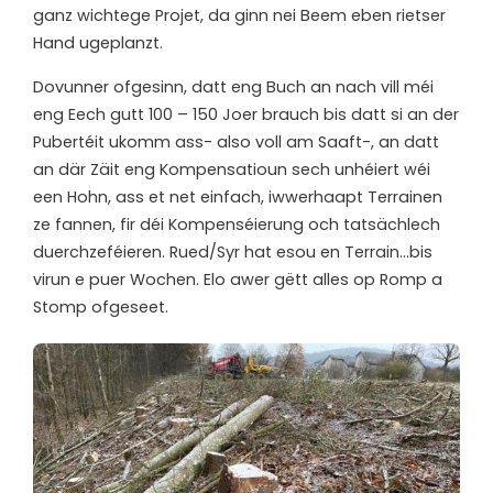
ganz wichtege Projet, da ginn nei Beem eben rietser
Hand ugeplanzt.
Dovunner ofgesinn, datt eng Buch an nach vill méi
eng Eech gutt 100 – 150 Joer brauch bis datt si an der
Pubertéit ukomm ass- also voll am Saaft-, an datt
an där Zäit eng Kompensatioun sech unhéiert wéi
een Hohn, ass et net einfach, iwwerhaapt Terrainen
ze fannen, fir déi Kompenséierung och tatsächlech
duerchzeféieren. Rued/Syr hat esou en Terrain…bis
virun e puer Wochen. Elo awer gëtt alles op Romp a
Stomp ofgeseet.