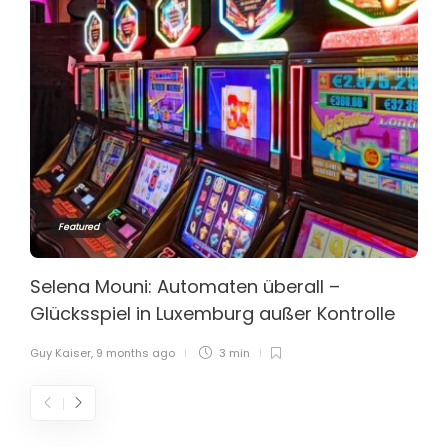
Featured
Selena Mouni: Automaten überall –
Glücksspiel in Luxemburg außer Kontrolle
Guy Kaiser
,
9 months ago
3 min