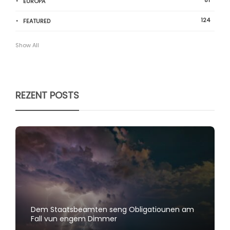
81
EUROPA
124
FEATURED
Show All
REZENT POSTS
Dem Staatsbeamten seng Obligatiounen am
Fall vun engem Dimmer