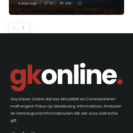
4 days ago
0
618
Guy Kaiser Online dat ass Aktualitéit an Commentairen
matt engem Fokus op Lëtzebuerg. Informatioun, Analysen
an Hannergrond Informatiounen déi der soss wäit siche
gitt.