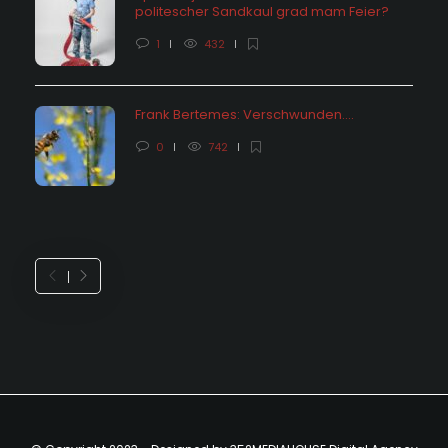
politescher Sandkaul grad mam Feier?
1
432
Frank Bertemes: Verschwunden….
0
742