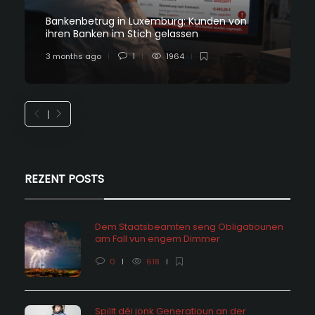
Bankenbetrug in Luxemburg: Kunden von
ihren Banken im Stich gelassen
3 months ago
1
1964
REZENT POSTS
Dem Staatsbeamten seng Obligatiounen
am Fall vun engem Dimmer
0
618
Spillt déi jonk Generatioun an der