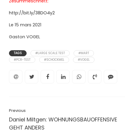
Zesummeschnëtt:
http://bit.ly/38DO4y2
Le 15 mars 2021
Gaston VOGEL
TAGS
#LARGE SCALE TEST
#MART
#PCR-TEST
#SCHOCKMEL
#VOGEL
Previous
Daniel Miltgen: WOHNUNGSBAUOFFENSIVE
GEHT ANDERS