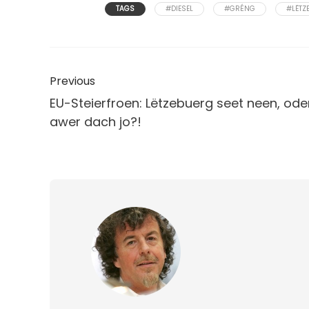
TAGS
#DIESEL
#GRÉNG
#LËTZ
Previous
EU-Steierfroen: Lëtzebuerg seet neen, ode
awer dach jo?!