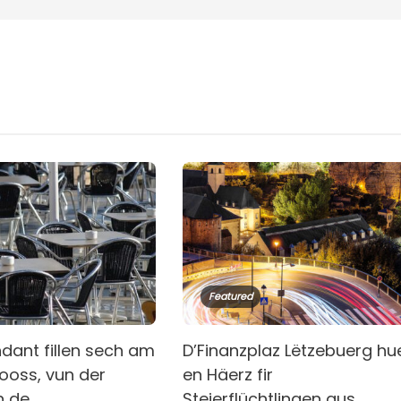
Featured
dant fillen sech am
D’Finanzplaz Lëtzebuerg hu
ooss, vun der
en Häerz fir
un de
Steierflüchtlingen aus