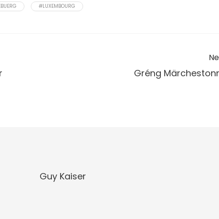
EBUERG
#LUXEMBOURG
Ne
r
Gréng Märcheston
Guy Kaiser