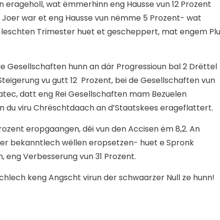
ten erageholl, wat ëmmerhinn eng Hausse vun 12 Prozent
 5 Joer war et eng Hausse vun nëmme 5 Prozent- wat
 leschten Trimester huet et gescheppert, mat engem Pl
 de Gesellschaften hunn an där Progressioun bal 2 Drëttel
teigerung vu gutt 12 Prozent, bei de Gesellschaften vun
tec, datt eng Rei Gesellschaften mam Bezuelen
 du viru Chrëschtdaach an d’Staatskees erageflattert.
rozent eropgaangen, déi vun den Accisen ëm 8,2. An
ner bekanntlech wëllen eropsetzen- huet e Spronk
h, eng Verbesserung vun 31 Prozent.
hlech keng Angscht virun der schwaarzer Null ze hunn!