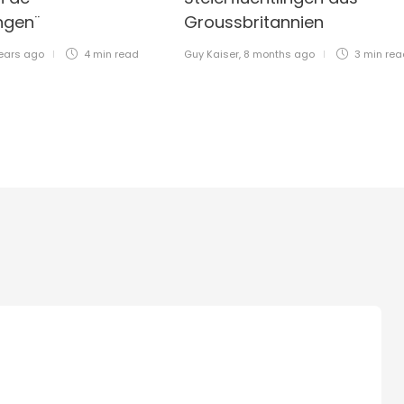
ngen¨
Groussbritannien
ears ago
4 min
read
Guy Kaiser
,
8 months ago
3 min
rea