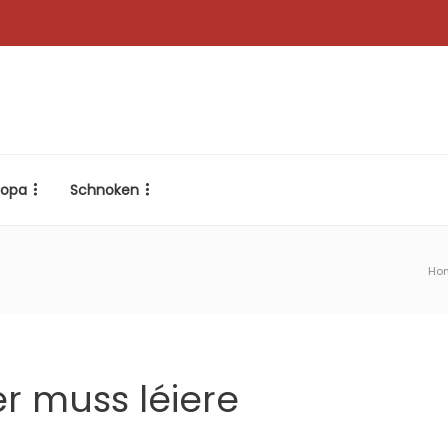
ropa
Schnoken
Ho
r muss léiere