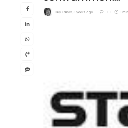
Guy Kaiser
,
8 years ago
0
1 mi