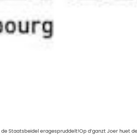
de Staatsbeidel eragespruddelt!Op d’ganzt Joer huet d