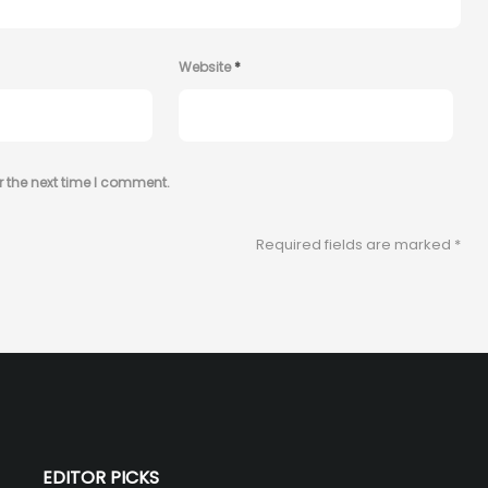
Website
*
r the next time I comment.
Required fields are marked
*
EDITOR PICKS