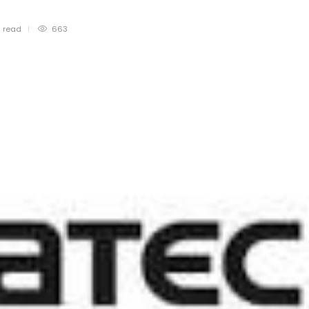
n
read
663