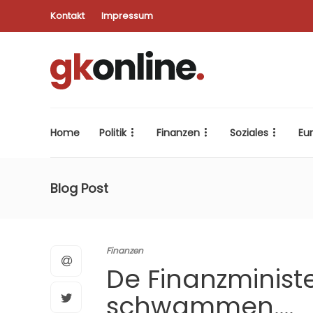
Kontakt
Impressum
Home
Politik
Finanzen
Soziales
Eu
Blog Post
Finanzen
De Finanzministe
schwammen….