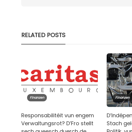
RELATED POSTS
Finanzen
Finanzen
Responsabilitéit vun engem
D’Indépen
Verwaltungsrot? D’Fro stellt
Stach gel
sech queesch duerch de
Politik, v