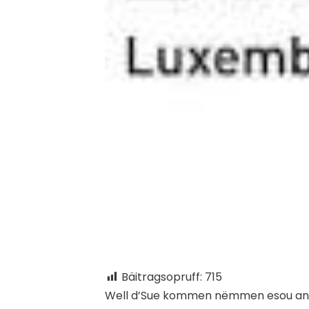
Bäitragsopruff:
715
W
ell d’Sue kommen nëmmen esou an 