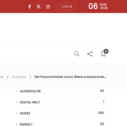
06
AUG
LOG IN
2026
0
me
Finanzen
De Finanzminister muss léiere schwammen….
92
AUSSEPOLITIK
1
DIGITAL WELT
355
DIVERS
92
ËMWELT