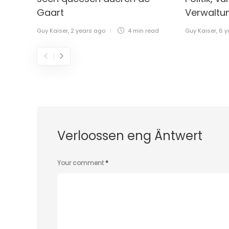
Gaart
Verwaltu
Guy Kaiser
,
2 years ago
4 min
read
Guy Kaiser
,
6 y
Verloossen eng Äntwert
Your comment
*