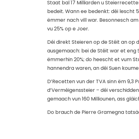
Staat bal 17 Milliarden u Steierrecet
bedeit. Wann ee bedenkt: déi lescht
ëmmer nach vill war. Besonnesch am
vu 25% op e Joer.
Déi direkt Steieren op de Stéit an op
ausgemaach: bei de Stéit war et eng S
ëmmerhin 20%; do heescht et vum Sta
hannendra waren, an déi Suen koumen
D’Recetten vun der TVA sinn ëm 9,3 P
d’Verméigenssteier – déi verschidde
gemaach vun 160 Milliounen, ass gläic
Do brauch de Pierre Gramegna tatsäc