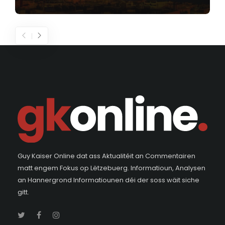
Guy Kaiser Online dat ass Aktualitéit an Commentairen
matt engem Fokus op Lëtzebuerg. Informatioun, Analysen
an Hannergrond Informatiounen déi der soss wäit siche
gitt.