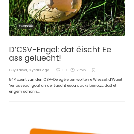
Innepolitik
D’CSV-Engel: dat éischt Ee
ass geluecht!
Guy Kaiser
,
8 years ago
1
2 min
54Prozent vun den CSV-Delegéierten wollten e Wiessel, d’Wuert
‘renouveau’ gouf an der Läscht esou dacks benotzt, datt et
engem schonn...