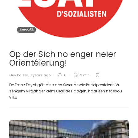
Innepolitik
Op der Sich no enger neier
Orientéierung!
Guy Kaiser
,
8 years ago
0
3 min
De Franz Fayot gëtt also den Owend neie Parteipresident. Vu
sengem Virgänger, dem Claude Haagen, haat een net esou
vill...