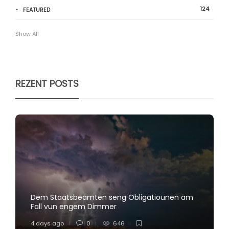
124
FEATURED
Show All
REZENT POSTS
Dem Staatsbeamten seng Obligatiounen am
Fall vun engem Dimmer
4 days ago
0
646