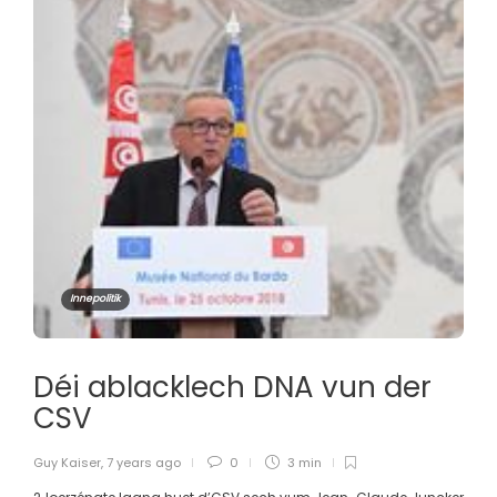
Innepolitik
Déi ablacklech DNA vun der
CSV
Guy Kaiser
,
7 years ago
0
3 min