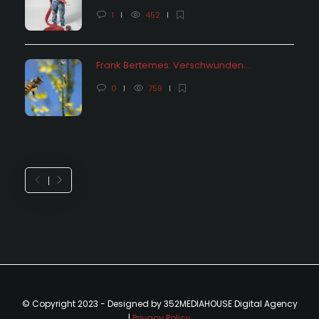
1
452
Frank Bertemes: Verschwunden….
0
759
© Copyright 2023 - Designed by 352MEDIAHOUSE Digital Agency
|
Privacy Policy