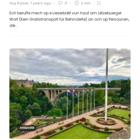
Guy Kaiser
,
7 years ago
0
2 min
Ech beruffe mech op e Lieserbréif vun haut am Lëtzebuerger
Wort (Kein Gratistransport für Behinderte) an och op Persounen,
déi...
Innepolitik