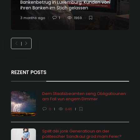
Bankenbetrug in Luxemburg: Kunden von
ihren Banken im Stich gelassen
3 months ago
1
1969
REZENT POSTS
Dem Staatsbeamten seng Obligatiounen
am Fall vun engem Dimmer
0
646
Spillt déi jonk Generatioun an der
politescher Sandkaul grad mam Feier?