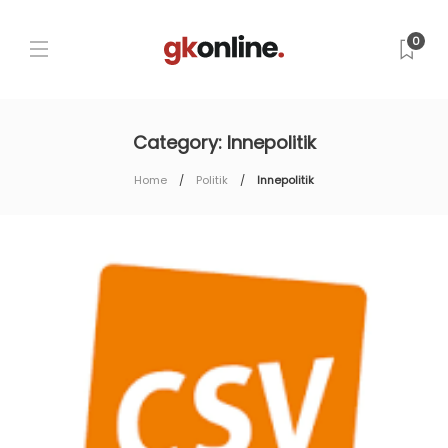
0
Category:
Innepolitik
Home
Politik
Innepolitik