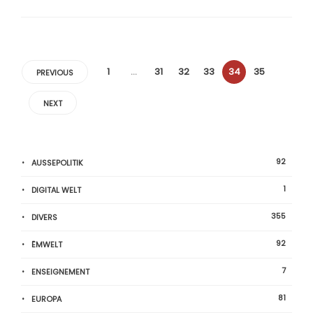
1
…
31
32
33
34
35
PREVIOUS
NEXT
92
AUSSEPOLITIK
1
DIGITAL WELT
355
DIVERS
92
ËMWELT
7
ENSEIGNEMENT
81
EUROPA