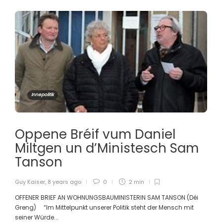
Innepolitik
Oppene Bréif vum Daniel
Miltgen un d’Ministesch Sam
Tanson
Guy Kaiser
,
8 years ago
0
2 min
OFFENER BRIEF AN WOHNUNGSBAUMINISTERIN SAM TANSON (Déi
Greng) “Im Mittelpunkt unserer Politik steht der Mensch mit
seiner Würde...