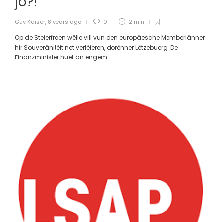
jo?!
Guy Kaiser
,
8 years ago
0
2 min
Op de Steierfroen wëlle vill vun den europäesche Memberlänner
hir Souveränitéit net verléieren, dorënner Lëtzebuerg. De
Finanzminister huet an engem...