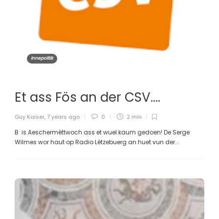
Innepolitik
Et ass Fös an der CSV….
Guy Kaiser
,
7 years ago
0
2 min
B is Aeschermëttwoch ass et wuel kaum gedoen! De Serge
Wilmes wor haut op Radio Lëtzebuerg an huet vun der...