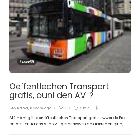
Innepolitik
Oeffentlechen Transport
gratis, ouni den AVL?
Guy Kaiser
,
8 years ago
1
2 min
A14 Méint gëtt den öffentlechen Transport gratis! Iwwer de Pro
an de Contra ass scho vill geschriwwen an diskutéiert ginn,...