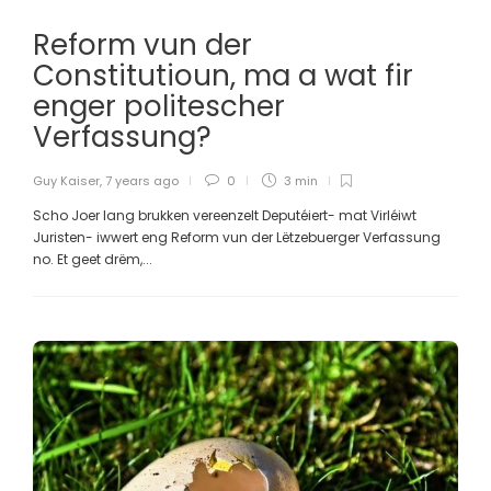
Reform vun der
Constitutioun, ma a wat fir
enger politescher
Verfassung?
Guy Kaiser
,
7 years ago
0
3 min
Scho Joer lang brukken vereenzelt Deputéiert- mat Virléiwt
Juristen- iwwert eng Reform vun der Lëtzebuerger Verfassung
no. Et geet drëm,...