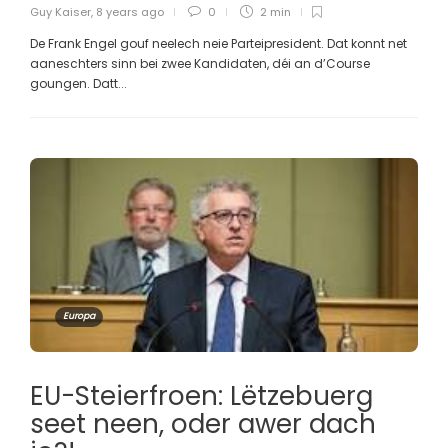
Guy Kaiser
,
8 years ago
0
2 min
De Frank Engel gouf neelech neie Parteipresident. Dat konnt net
aaneschters sinn bei zwee Kandidaten, déi an d’Course
goungen. Datt...
Europa
EU-Steierfroen: Lëtzebuerg
seet neen, oder awer dach