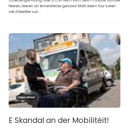
2Joerzéngte laang huet d’CSV sech vum Jean-Claude Juncker
féieren, feieren an ënnerdrécke gelooss! Matt deem Saz sollen
net d’Meritter vun...
Gesondheet
E Skandal an der Mobilitéit!