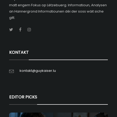
matt engem Fokus op Lëtzebuerg. Informatioun, Analysen
an Hannergrond Informatiounen déi der soss wäit siche
gitt.
KONTAKT
kontakt@guykaiser.lu
EDITOR PICKS