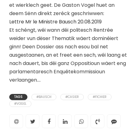
et wierklech geet. De Gaston Vogel huet an
deem Sënn direkt zeréck geschriwwen:
Lettre Mr le Ministre Bausch 20.08.2019
Et schéngt, wéi wann déi politesch Rentrée
weider vun dëser Thematik wäert dominéiert
ginn! Deen Dossier ass nach esou bal net
ausgestaanen, an et freet een sech, wéi laang et
nach dauert, bis déi ganz Oppositioun wäert eng
parlamentaresch Enquêtekommissioun
verlaangen….
TAGS
#BAUSCH
#CASIER
#FICHIER
#VOGEL