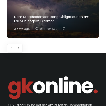
Dem Staatsbeamten seng Obligatiounen am
Fall vun engem Dimmer
3 days ago
0
592
Guy Kaiser Online dat ass Aktualitéit an Commentairen