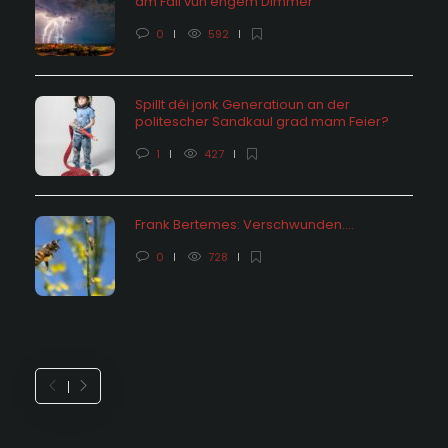
am Fall vun engem Dimmer
0
592
Spillt déi jonk Generatioun an der
politescher Sandkaul grad mam Feier?
1
427
Frank Bertemes: Verschwunden….
0
728