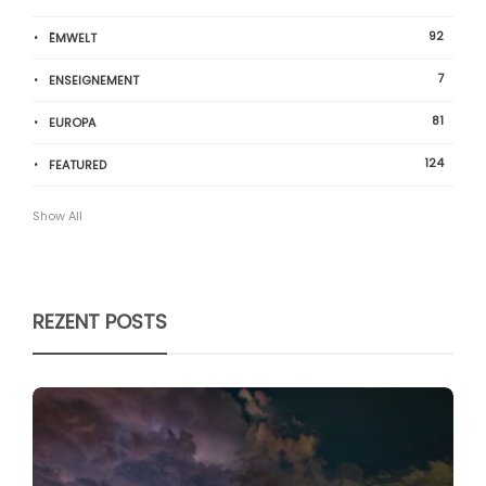
92
ËMWELT
7
ENSEIGNEMENT
81
EUROPA
124
FEATURED
Show All
REZENT POSTS