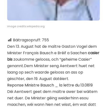
image credits:wikipedia.org
Bäitragsopruff:
755
Den 13. August hat de maître Gaston Vogel dem
Minister François Bausch e Bréif a Saachen
casier
bis
zoukomme gelooss, och “geheime Casier”
genannt.Dem Minister seng Aentwert huet net
laang op sech waarde gelooss an ass op
gëschter, den 19. August datéiert.
Reponse Ministre Bausch _ la lettre du 13.0819
Déi Aentwert geet dem maître awer bei wäitem
net duer. De Minister géing weiderhinn esou
maachen, wéi wann hien net wisst, ëm wat datt