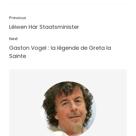
Previous
Léiwen Här Staatsminister
Next
Gaston Vogel : la légende de Greta la
Sainte