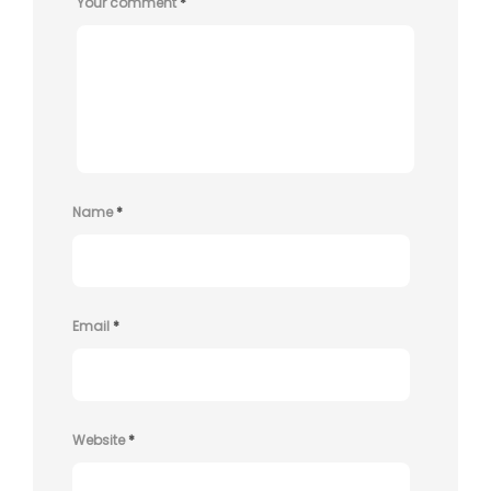
Your comment
*
Name
*
Email
*
Website
*