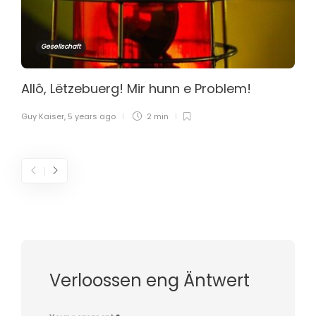
Gesellschaft
Allô, Lëtzebuerg! Mir hunn e Problem!
Guy Kaiser
,
5 years ago
2 min
Verloossen eng Äntwert