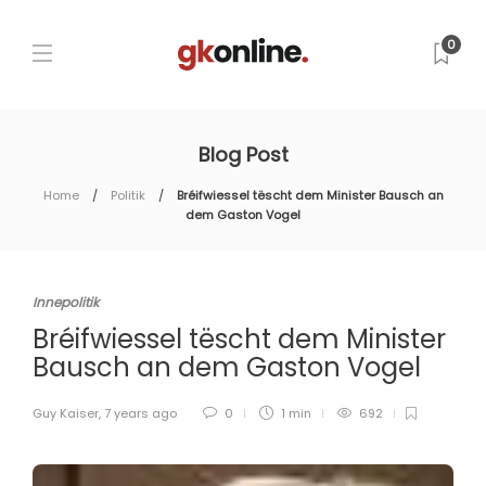
0
Blog Post
Home
Politik
Bréifwiessel tëscht dem Minister Bausch an
dem Gaston Vogel
Innepolitik
Bréifwiessel tëscht dem Minister
Bausch an dem Gaston Vogel
Guy Kaiser
,
7 years ago
0
1 min
692