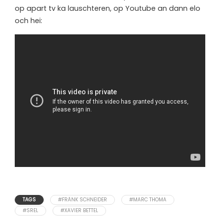
op apart tv ka lauschteren, op Youtube an dann elo
och hei:
TAGS
#FRÄNK SCHNEIDER
#MARC THOMA
#SREL
#XAVIER BETTEL