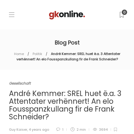
0
Blog Post
Home
Politik
André Kemmer: SREL huet ë.a. 3 Attentater
verhënnert! An elo Fousspanzkullang fir de Frank Schneider?
Gesellschaft
André Kemmer: SREL huet ë.a. 3
Attentater verhënnert! An elo
Fousspanzkullang fir de Frank
Schneider?
Guy Kaiser
,
4 years ago
1
2 min
3694