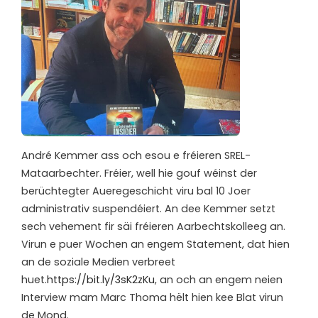
André Kemmer ass och esou e fréieren SREL-
Mataarbechter. Fréier, well hie gouf wéinst der
berüchtegter Aueregeschicht viru bal 10 Joer
administrativ suspendéiert. An dee Kemmer setzt
sech vehement fir säi fréieren Aarbechtskolleeg an.
Virun e puer Wochen an engem Statement, dat hien
an de soziale Medien verbreet
huet.
https://bit.ly/3sK2zKu
, an och an engem neien
Interview mam Marc Thoma hëlt hien kee Blat virun
de Mond.