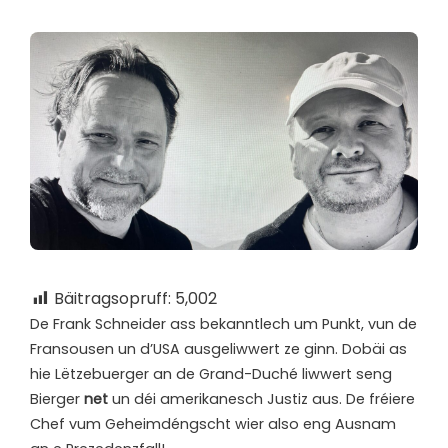
Bäitragsopruff:
5,002
D
e Frank Schneider ass bekanntlech um Punkt, vun de
Fransousen un d’USA ausgeliwwert ze ginn. Dobäi as
hie Lëtzebuerger an de Grand-Duché liwwert seng
Bierger
net
un déi amerikanesch Justiz aus. De fréiere
Chef vum Geheimdéngscht wier also eng Ausnam