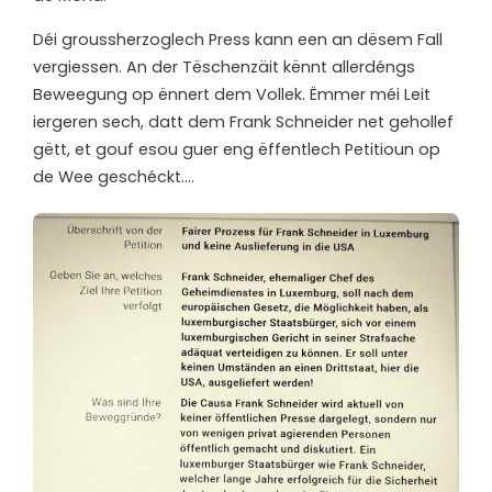
Déi groussherzoglech Press kann een an dësem Fall
vergiessen. An der Tëschenzäit kënnt allerdéngs
Beweegung op ënnert dem Vollek. Ëmmer méi Leit
iergeren sech, datt dem Frank Schneider net gehollef
gëtt, et gouf esou guer eng ëffentlech Petitioun op
de Wee geschéckt….