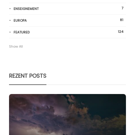
7
ENSEIGNEMENT
81
EUROPA
124
FEATURED
Show All
REZENT POSTS