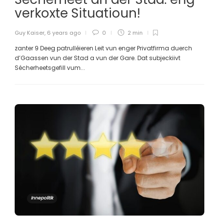
verkoxte Situatioun!
Guy Kaiser
,
6 years ago
0
2 min
zanter 9 Deeg patrulléieren Leit vun enger Privatfirma duerch
d’Gaassen vun der Stad a vun der Gare. Dat subjeckiivt
Sécherheetsgefill vum...
Innepolitik