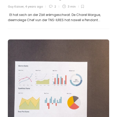
Guy Kaiser
,
4 years ago
2
3 min
Et hat sech an der Zäit erëmgeschwat. De Charel Margue,
deemolege Chef vun der TNS-ILRES hat nawell e Pendant...