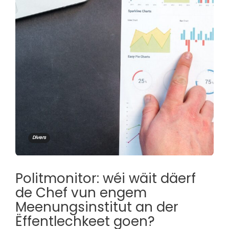
Divers
Politmonitor: wéi wäit däerf
de Chef vun engem
Meenungsinstitut an der
Ëffentlechkeet goen?