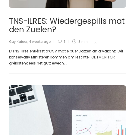
TNS-ILRES: Wiedergespills mat
den Zuelen?
Guy Kaiser
,
4 weeks ago
1
3 min
D’TNS-Ilres entléisst d’CSV mat e puer Datzen an d’Vakanz. Déi
konservativ Ministeren kommen am leschte POLITMONITOR
gréisstendeels net gutt ewech,...