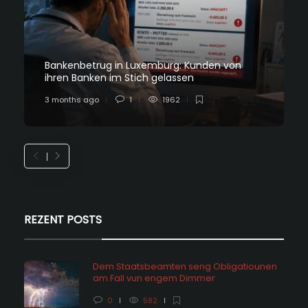
Bankenbetrug in Luxemburg: Kunden von
ihren Banken im Stich gelassen
3 months ago
1
1962
REZENT POSTS
Dem Staatsbeamten seng Obligatiounen
am Fall vun engem Dimmer
0
582