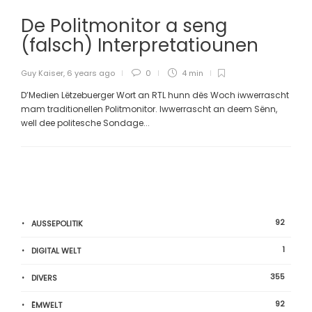
De Politmonitor a seng
(falsch) Interpretatiounen
Guy Kaiser
,
6 years ago
0
4 min
D’Medien Lëtzebuerger Wort an RTL hunn dës Woch iwwerrascht
mam traditionellen Politmonitor. Iwwerrascht an deem Sënn,
well dee politesche Sondage...
92
AUSSEPOLITIK
1
DIGITAL WELT
355
DIVERS
92
ËMWELT