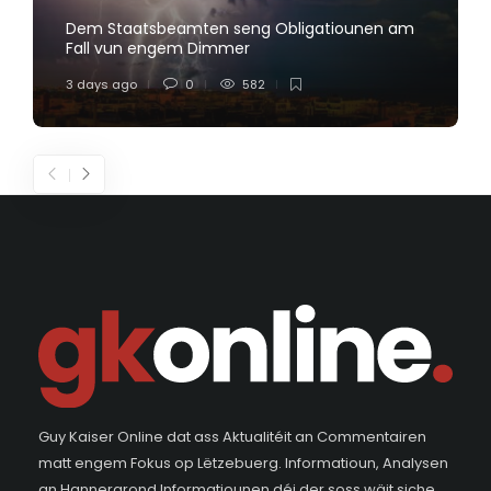
Dem Staatsbeamten seng Obligatiounen am
Fall vun engem Dimmer
3 days ago
0
582
Guy Kaiser Online dat ass Aktualitéit an Commentairen
matt engem Fokus op Lëtzebuerg. Informatioun, Analysen
an Hannergrond Informatiounen déi der soss wäit siche