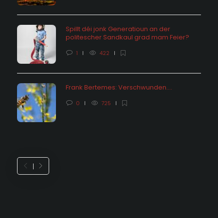
Spillt déi jonk Generatioun an der
politescher Sandkaul grad mam Feier?
1
422
Frank Bertemes: Verschwunden….
0
725