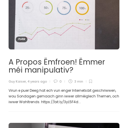
Politik
A Propos Ëmfroen! Ëmmer
méi manipulativ?
Guy Kaiser
,
4 years ago
0
3 min
Virun e puer Deeg hat ech vun enger Internetsäit geschriwwen,
wou Sondagen gemaach ginn iwwer allméiglech Themen, och
iwwer Wahltrends. https://bit.ly/3yL5F4d...