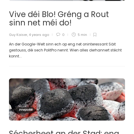
Vive déi Blo! Gréng a Rout
sinn net méi do!
Guy Kaiser
,
4 years ago
0
5 min
An der Google-Welt sinn ech op eng net oninteressant Säit
gestouss, déi sech PolitPro nennt. Wien alles derhannert stécht
konnt...
Innepolitik
Sécherheet an der Stad: eng