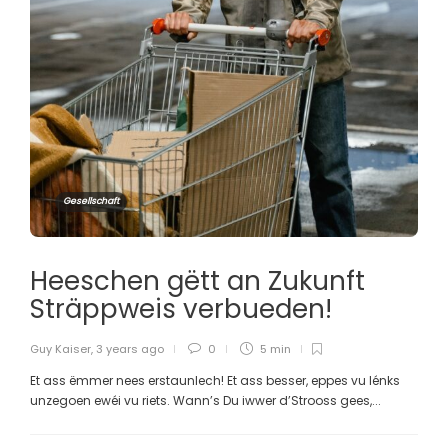
Gesellschaft
Heeschen gëtt an Zukunft
Sträppweis verbueden!
Guy Kaiser
,
3 years ago
0
5 min
Et ass ëmmer nees erstaunlech! Et ass besser, eppes vu lénks
unzegoen ewéi vu riets. Wann’s Du iwwer d’Strooss gees,...