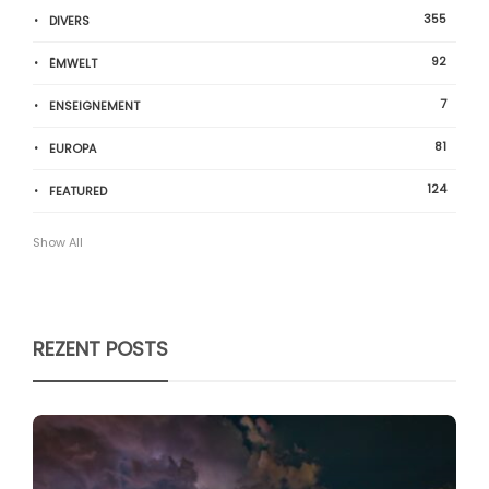
355
DIVERS
92
ËMWELT
7
ENSEIGNEMENT
81
EUROPA
124
FEATURED
Show All
REZENT POSTS