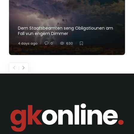
Dem Staatsbeamten seng Obligatiounen am
Fall vun engem Dimmer
4 days ago
0
630