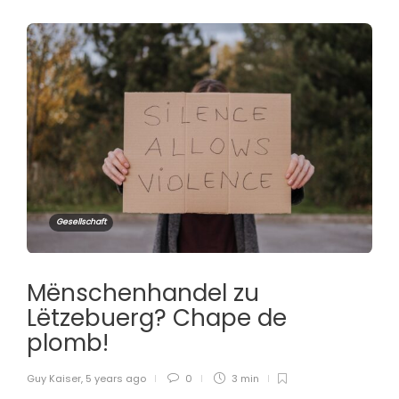
Gesellschaft
Mënschenhandel zu
Lëtzebuerg? Chape de
plomb!
Guy Kaiser
,
5 years ago
0
3 min