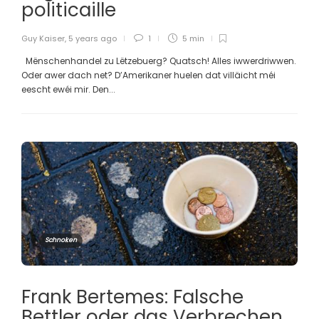
politicaille
Guy Kaiser
,
5 years ago
1
5 min
Mënschenhandel zu Lëtzebuerg? Quatsch! Alles iwwerdriwwen.
Oder awer dach net? D’Amerikaner huelen dat villäicht méi
eescht ewéi mir. Den...
Schnoken
Frank Bertemes: Falsche
Bettler oder das Verbrechen