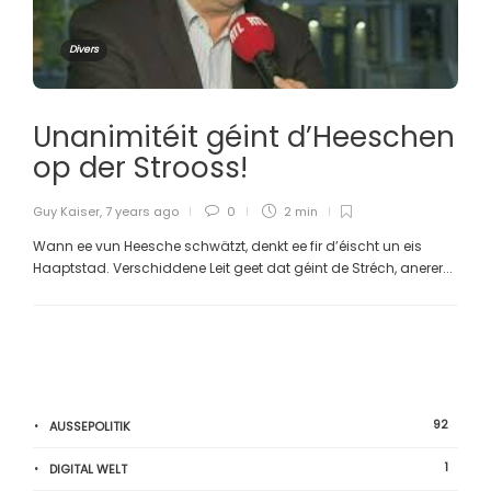
Divers
Unanimitéit géint d’Heeschen
op der Strooss!
Guy Kaiser
,
7 years ago
0
2 min
Wann ee vun Heesche schwätzt, denkt ee fir d’éischt un eis
Haaptstad. Verschiddene Leit geet dat géint de Stréch, anerer...
92
AUSSEPOLITIK
1
DIGITAL WELT