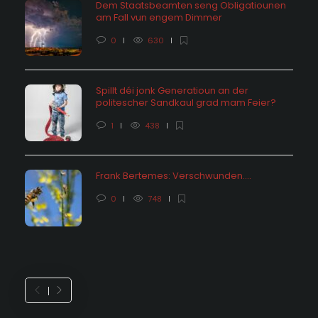
Dem Staatsbeamten seng Obligatiounen
am Fall vun engem Dimmer
0
630
Spillt déi jonk Generatioun an der
politescher Sandkaul grad mam Feier?
1
438
Frank Bertemes: Verschwunden….
0
748