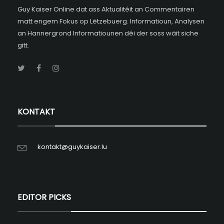
Guy Kaiser Online dat ass Aktualitéit an Commentairen
matt engem Fokus op Lëtzebuerg. Informatioun, Analysen
an Hannergrond Informatiounen déi der soss wäit siche
gitt.
KONTAKT
kontakt@guykaiser.lu
EDITOR PICKS