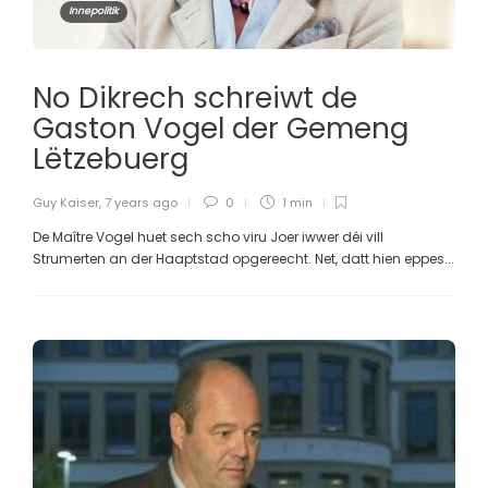
Innepolitik
No Dikrech schreiwt de
Gaston Vogel der Gemeng
Lëtzebuerg
Guy Kaiser
,
7 years ago
0
1 min
De Maître Vogel huet sech scho viru Joer iwwer déi vill
Strumerten an der Haaptstad opgereecht. Net, datt hien eppes...