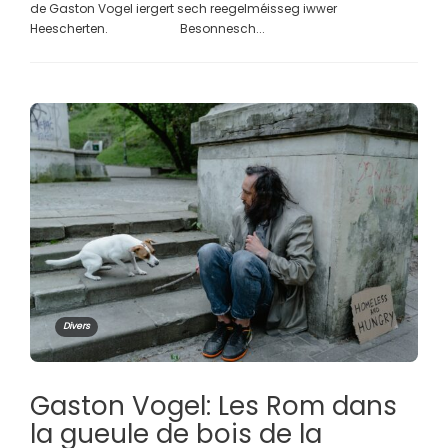
de Gaston Vogel iergert sech reegelméisseg iwwer
Heescherten. Besonnesch...
Divers
Gaston Vogel: Les Rom dans
la gueule de bois de la