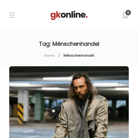
0
Tag:
Mënschenhandel
Home
Mënschenhandel