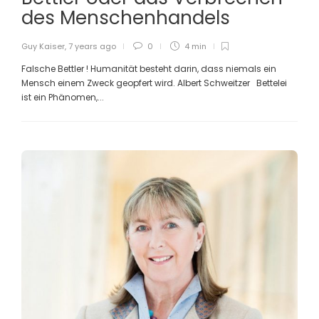
des Menschenhandels
Guy Kaiser
,
7 years ago
0
4 min
Falsche Bettler ! Humanität besteht darin, dass niemals ein
Mensch einem Zweck geopfert wird. Albert Schweitzer Bettelei
ist ein Phänomen,...