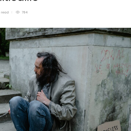
n
read
784