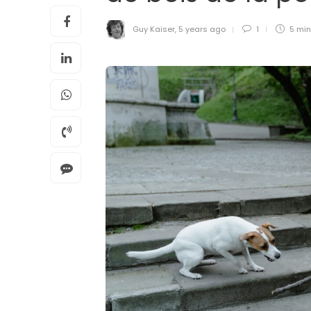
Guy Kaiser
,
5 years ago
1
5 mi