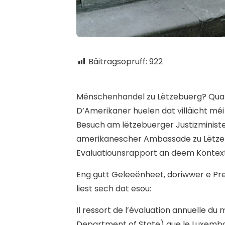
Bäitragsopruff:
922
M
ënschenhandel zu Lëtzebuerg? Quat
D’Amerikaner huelen dat villäicht mé
Besuch am lëtzebuerger Justizministe
amerikanescher Ambassade zu Lëtzeb
Evaluatiounsrapport an deem Kontex
Eng gutt Geleeënheet, doriwwer e Pr
liest sech dat esou:
Il ressort de l’évaluation annuelle du
Department of State) que le Luxembou