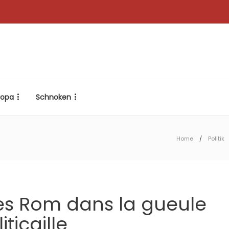
ropa
Schnoken
Home
Politik
es Rom dans la gueule
iticaille