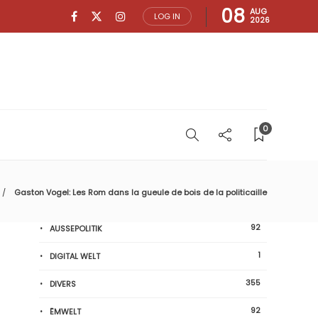
08
AUG
LOG IN
2026
0
Gaston Vogel: Les Rom dans la gueule de bois de la politicaille
92
AUSSEPOLITIK
1
DIGITAL WELT
355
DIVERS
92
ËMWELT