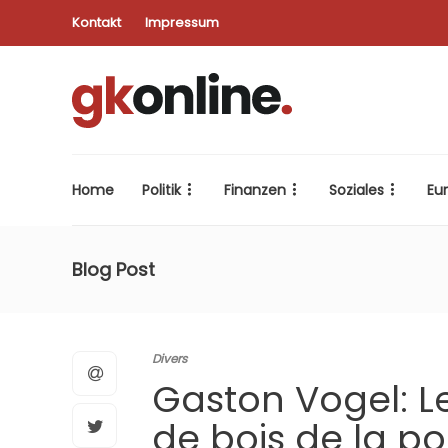
Kontakt
Impressum
Home
Politik
Finanzen
Soziales
Eu
Blog Post
Divers
Gaston Vogel: L
de bois de la pol