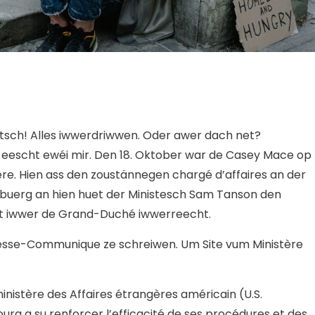
sch! Alles iwwerdriwwen. Oder awer dach net?
i eescht ewéi mir. Den 18. Oktober war de Casey Mace op
re. Hien ass den zoustännegen chargé d’affaires an der
uerg an hien huet der Ministesch Sam Tanson den
t iwwer de Grand-Duché iwwerreecht.
esse-Communique ze schreiwen. Um Site vum Ministère
 ministère des Affaires étrangères américain (U.S.
rg a su renforcer l’efficacité de ses procédures et des