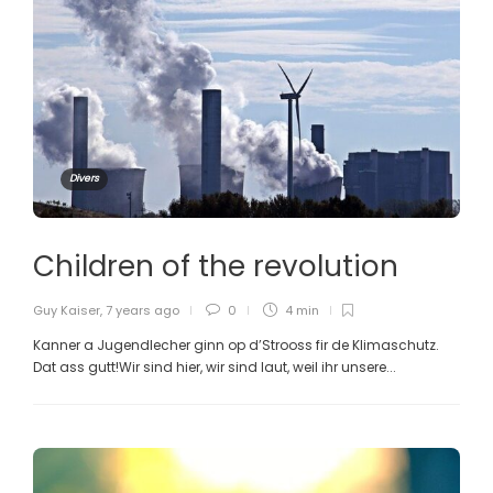
Divers
Children of the revolution
Guy Kaiser
,
7 years ago
0
4 min
Kanner a Jugendlecher ginn op d’Strooss fir de Klimaschutz.
Dat ass gutt!Wir sind hier, wir sind laut, weil ihr unsere...