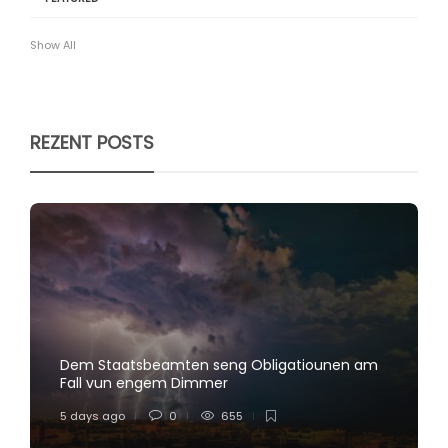
Show All
REZENT POSTS
Dem Staatsbeamten seng Obligatiounen am
Fall vun engem Dimmer
5 days ago
0
655