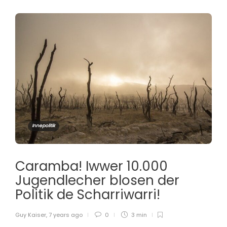
Innepolitik
Caramba! Iwwer 10.000
Jugendlecher blosen der
Politik de Scharriwarri!
Guy Kaiser
,
7 years ago
0
3 min