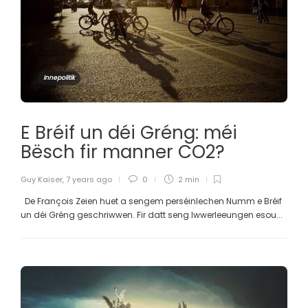
Innepolitik
E Bréif un déi Gréng: méi
Bësch fir manner CO2?
Guy Kaiser
,
7 years ago
0
2 min
De François Zeien huet a sengem perséinlechen Numm e Bréif
un déi Gréng geschriwwen. Fir datt seng Iwwerleeungen esou...