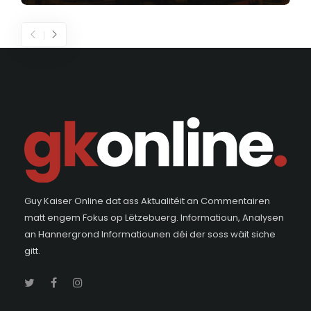
Guy Kaiser Online dat ass Aktualitéit an Commentairen
matt engem Fokus op Lëtzebuerg. Informatioun, Analysen
an Hannergrond Informatiounen déi der soss wäit siche
gitt.