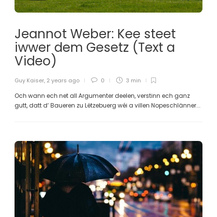
Jeannot Weber: Kee steet
iwwer dem Gesetz (Text a
Video)
Guy Kaiser
,
2 years ago
0
3 min
Och wann ech net all Argumenter deelen, verstinn ech ganz
gutt, datt d’ Baueren zu Lëtzebuerg wéi a villen Nopeschlänner...