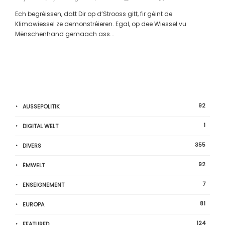
Ech begréissen, datt Dir op d’Strooss gitt, fir géint de
Klimawiessel ze demonstréieren. Egal, op dee Wiessel vu
Mënschenhand gemaach ass...
92
AUSSEPOLITIK
1
DIGITAL WELT
355
DIVERS
92
ËMWELT
7
ENSEIGNEMENT
81
EUROPA
124
FEATURED