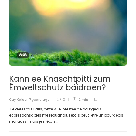
Politik
Kann ee Knaschtpitti zum
Ëmweltschutz bäidroen?
Guy Kaiser
,
7 years ago
0
2 min
J e détestais Paris, cette ville infestée de bourgeois
écoresponsables me répugnait, j’étais peut-être un bourgeois
moi aussi mais je n’étais...