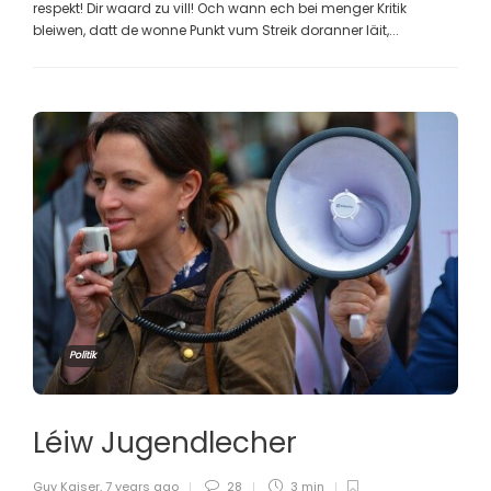
respekt! Dir waard zu vill! Och wann ech bei menger Kritik
bleiwen, datt de wonne Punkt vum Streik doranner läit,...
Politik
Léiw Jugendlecher
Guy Kaiser
,
7 years ago
28
3 min