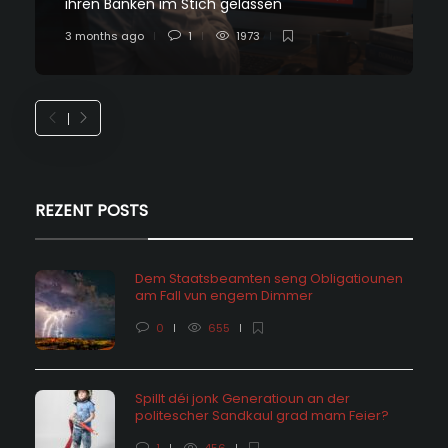
ihren Banken im Stich gelassen
3 months ago
1
1973
REZENT POSTS
Dem Staatsbeamten seng Obligatiounen
am Fall vun engem Dimmer
0
655
Spillt déi jonk Generatioun an der
politescher Sandkaul grad mam Feier?
1
456