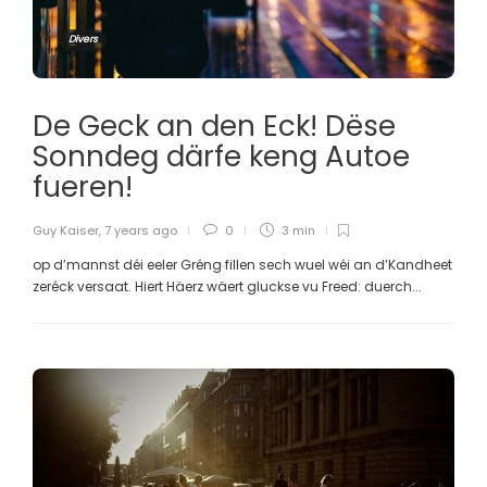
Divers
De Geck an den Eck! Dëse
Sonndeg därfe keng Autoe
fueren!
Guy Kaiser
,
7 years ago
0
3 min
op d’mannst déi eeler Gréng fillen sech wuel wéi an d’Kandheet
zeréck versaat. Hiert Häerz wäert gluckse vu Freed: duerch...