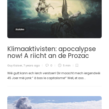
Soziales
Klimaaktivisten: apocalypse
now! A riicht an de Prozac
Guy Kaiser
,
7 years ago
0
5 min
Wéi gutt kann ech Ierch verstoen! Dir maacht mech iergendwéi
45 Joer méi jonk:” à bas le capitalisme!” Well, et ass...