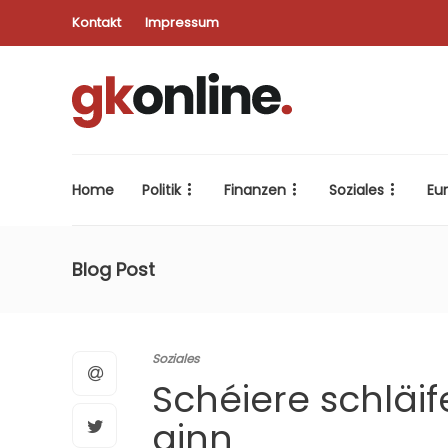
Kontakt
Impressum
Home
Politik
Finanzen
Soziales
Eu
Blog Post
Soziales
Schéiere schläif
ginn