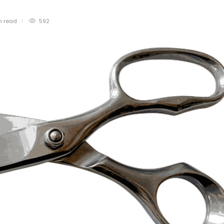
n
read
592