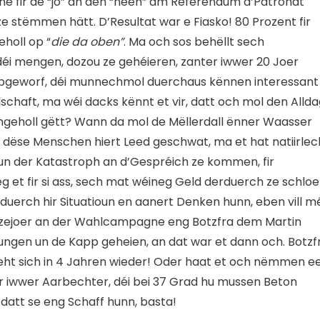
e fir de “jo” an den “neen” am Referendum d’Patronat
ze stëmmen hätt. D’Resultat war e Fiasko! 80 Prozent fir
holl op “
die da oben”
. Ma och sos behëllt sech
, déi mengen, dozou ze gehéieren, zanter iwwer 20 Joer
 opgeworf, déi munnechmol duerchaus kënnen interessant
lschaft, ma wéi dacks kënnt et vir, datt och mol den Alld
eholl gëtt? Wann da mol de Mëllerdall ënner Waasser
 dëse Menschen hiert Leed geschwat, ma et hat natiirlec
run der Katastroph an d’Gespréich ze kommen, fir
 et fir si ass, sech mat wéineg Geld derduerch ze schloe
t duerch hir Situatioun en aanert Denken hunn, eben vill m
t zejoer an der Wahlcampagne eng Botzfra dem Martin
ungen un de Kapp geheien, an dat war et dann och. Botzf
ieht sich in 4 Jahren wieder! Oder haat et och nëmmen e
iwwer Aarbechter, déi bei 37 Grad hu mussen Beton
 datt se eng Schaff hunn, basta!