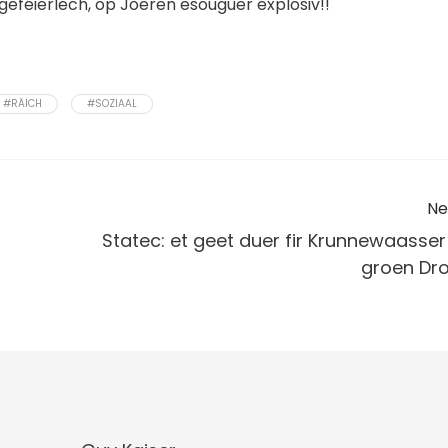
geféierlech, op Joeren esouguer explosiv!!
#RÄICH
#SOZIAAL
Ne
Statec: et geet duer fir Krunnewaasser
groen Dro