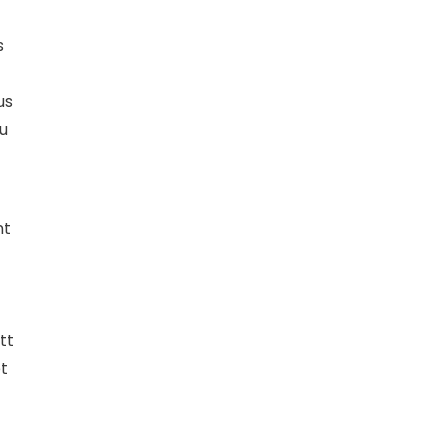
s
us
u
nt
tt
t