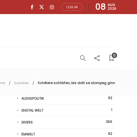
08
AUG
LOG IN
2026
0
ome
Soziales
Schéiere schläifen, bis datt se stompeg ginn
92
AUSSEPOLITIK
1
DIGITAL WELT
355
DIVERS
92
ËMWELT