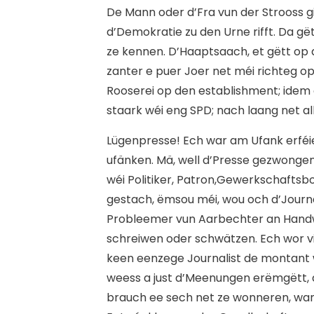
De Mann oder d’Fra vun der Strooss gi
d’Demokratie zu den Urne rifft. Da gë
ze kennen. D’Haaptsaach, et gëtt op d
zanter e puer Joer net méi richteg o
Rooserei op den establishment; idem 
staark wéi eng SPD; nach laang net al
L
ügenpresse! Ech war am Ufank erféi
ufänken. Mä, well d’Presse gezwong
wéi Politiker, Patron,Gewerkschafts
gestach, ëmsou méi, wou och d’Journa
Probleemer vun Aarbechter an Handw
schreiwen oder schwätzen. Ech wor vir
keen eenzege Journalist de montant 
weess a just d’Meenungen erëmgëtt, d
brauch ee sech net ze wonneren, wan