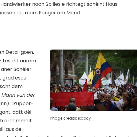
 Handwierker nach Spilles e richtegt schéint Haus
rloossen do, mam Fanger am Mond.
en Detail goen,
z tëscht aarem
 aner Schéier
t grad esou
ëscht dem
m
Mann vun der
inn). D’upper-
ant, datt déi
Image credits: ixabay
ech erdëmmelt
ill aus de