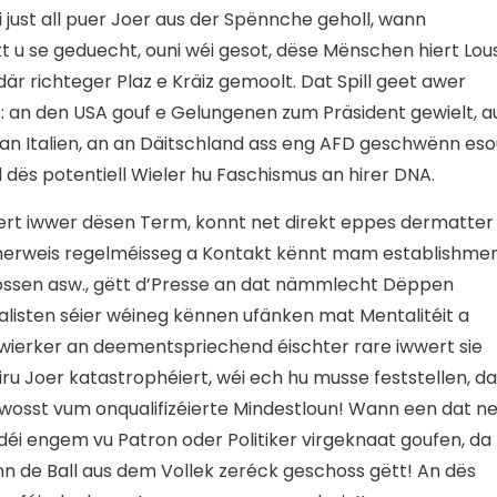
 just all puer Joer aus der Spënnche geholl, wann
tt u se geduecht, ouni wéi gesot, dëse Mënschen hiert Lou
är richteger Plaz e Kräiz gemoolt. Dat Spill geet awer
p: an den USA gouf e Gelungenen zum Präsident gewielt, a
an Italien, an an Däitschland ass eng AFD geschwënn eso
l dës potentiell Wieler hu Faschismus an hirer DNA.
ert iwwer dësen Term, konnt net direkt eppes dermatter
enerweis regelméisseg a Kontakt kënnt mam establishme
bossen asw., gëtt d’Presse an dat nämmlecht Dëppen
listen séier wéineg kënnen ufänken mat Mentalitéit a
ierker an deementspriechend éischter rare iwwert sie
u Joer katastrophéiert, wéi ech hu musse feststellen, da
wosst vum onqualifizéierte Mindestloun! Wann een dat ne
éi engem vu Patron oder Politiker virgeknaat goufen, da
n de Ball aus dem Vollek zeréck geschoss gëtt! An dës