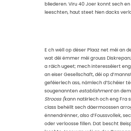
bliederen. Viru 40 Joer konnt sech en
leeschten, haut steet hien dacks ve
E
ch wëll op dëser Plaaz net méi an d
wat déi ëmmer méi grouss Diskrepan
a räich ugeet; mech interesséiert eng
an eiser Gesellschaft, déi op d’manns
geféierlech ass, nämlech d’Schéier t
sougenannten
establishment
an de
Strooss (
kann natiirlech och eng Fra s
class behëllt sech däermoossen arrog
ënnendrënner, also d’Foussvollek, s
oder verloosse fillen. Dat bescht Beisp