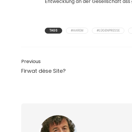
Entwécklung an der Gesellschaft ass 
TAGS
#AAREM
#LÜGENPRESSE
Previous
Firwat dëse Site?