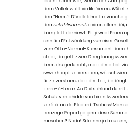
leschte Joer war, wéi an der Campagn
dem Vollek wollt virdiktéieren,
wéi
et 
den “Neen”! D’Vollek huet revanche ge
den
establishment
, a virun allem déi
komplett derniewt. Et gi wuel Froen
sinn fir d’Entwécklung vun eiser Gesel
vum Otto-Normal-Konsument duerchg
steet, da gëtt zwee Deeg laang iwwer
keen dru geduecht, matt dëse Leit vi
iwwerhaapt ze verstoen, wéi schwiereg
fir ze verstoen, datt dës Leit, bedéng
terre-à-terre. An Däitschland duerf
Schulz verschidde vun hiren Iwwerlee
zeréck an de Placard. Tschüss!Man s
eenzege Reportge ginn dëse Summer 
mëschen? Nada! Si kënne jo frou sinn,