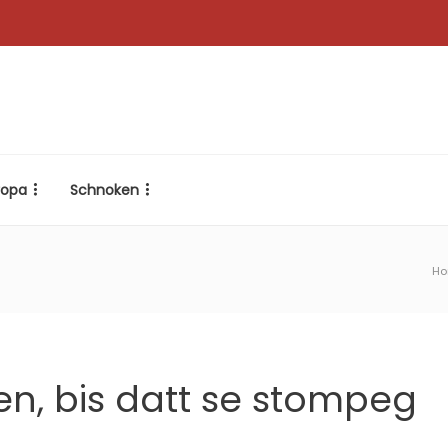
ropa
Schnoken
H
en, bis datt se stompeg