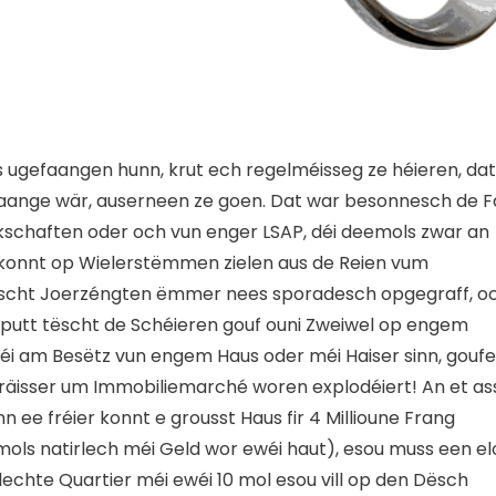
s ugefaangen hunn, krut ech regelméisseg ze héieren, dat
aange wär, auserneen ze goen. Dat war besonnesch de Fa
schaften oder och vun enger LSAP, déi deemols zwar an
l konnt op Wielerstëmmen zielen aus de Reien vum
 lescht Joerzéngten ëmmer nees sporadesch opgegraff, o
Sputt tëscht de Schéieren gouf ouni Zweiwel op engem
 déi am Besëtz vun engem Haus oder méi Haiser sinn, goufe
’Präisser um Immobiliemarché woren explodéiert! An et as
 ee fréier konnt e grousst Haus fir 4 Millioune Frang
emols natirlech méi Geld wor ewéi haut), esou muss een el
hte Quartier méi ewéi 10 mol esou vill op den Dësch