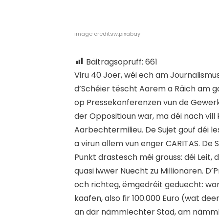
image creditsw:pixabay
Bäitragsopruff:
661
V
iru 40 Joer, wéi ech am Journalismu
d’Schéier tëscht Aarem a Räich am g
op Pressekonferenzen vun de Gewerk
der Oppositioun war, ma déi nach vil
Aarbechtermilieu. De Sujet gouf déi
a virun allem vun enger CARITAS. De 
Punkt drastesch méi grouss: déi Leit,
quasi iwwer Nuecht zu Millionären. D
och richteg, ëmgedréit geduecht: wann
kaafen, also fir 100.000 Euro (wat de
an där nämmlechter Stad, am nämmlec