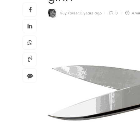
Guy Kaiser
,
8 years ago
0
4 mi