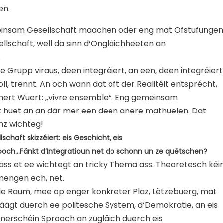
en.
meinsam Gesellschaft maachen oder eng mat Ofstufunge
llschaft, well da sinn d‘Ongläichheeten an
.
e Grupp viraus, deen integréiert, an een, deen integréiert
l, trennt. An och wann dat oft der Realitéit entsprécht,
anert Wuert: „vivre ensemble“. Eng gemeinsam
tt huet an an där mer een deen anere mathuelen. Dat
anz wichteg!
lschaft skizzéiert:
eis
Geschicht,
eis
ooch…Fänkt d’Integratioun net do schonn un ze quëtschen?
 dass et ee wichtegt an tricky Thema ass. Theoretesch kéi
 mengen ech, net.
le Raum, mee op enger konkreter Plaz, Lëtzebuerg, mat
räägt duerch ee politesche System, d‘Demokratie, an eis
erschéin Sprooch an zugläich duerch eis