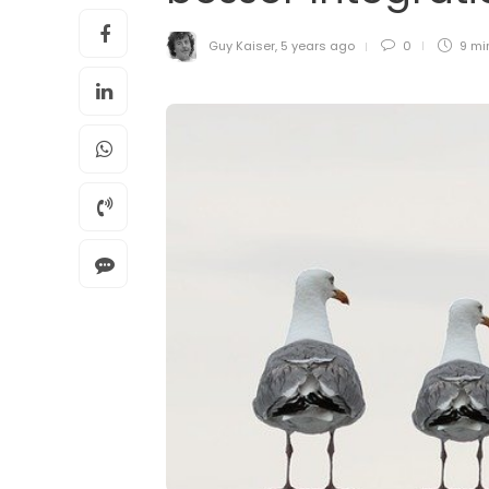
Guy Kaiser
,
5 years ago
0
9 mi