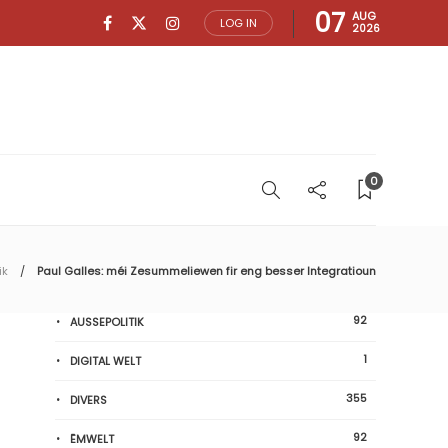
07
AUG
LOG IN
2026
0
ik
Paul Galles: méi Zesummeliewen fir eng besser Integratioun
92
AUSSEPOLITIK
1
DIGITAL WELT
355
DIVERS
92
ËMWELT