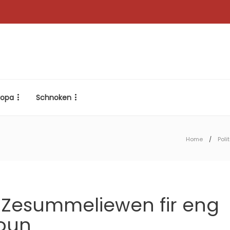
ropa
Schnoken
Home
Polit
i Zesummeliewen fir eng
ioun