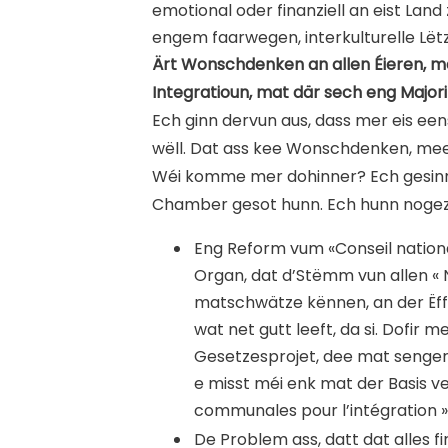
emotional oder finanziell an eist La
engem faarwegen, interkulturelle Lët
Ärt Wonschdenken an allen Éieren, m
Integratioun, mat där sech eng Major
Ech ginn dervun aus, dass mer eis eens
wëll. Dat ass kee Wonschdenken, mee 
Wéi komme mer dohinner? Ech gesinn
Chamber gesot hunn. Ech hunn nogezie
Eng Reform vum «Conseil national
Organ, dat d’Stëmm vun allen « N
matschwätze kënnen, an der Ëf
wat net gutt leeft, da si. Dofir m
Gesetzesprojet, dee mat senger M
e misst méi enk mat der Basis v
communales pour l’intégration »
De Problem ass, datt dat alles fi