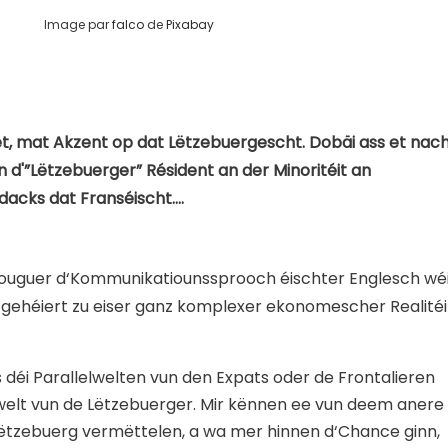
Image par
falco
de
Pixabay
et, mat Akzent op dat Lëtzebuergescht. Dobäi ass et nac
n d'”Lëtzebuerger” Résident an der Minoritéit an
dacks dat Franséischt….
 souguer d‘Kommunikatiounssprooch éischter Englesch wé
 gehéiert zu eiser ganz komplexer ekonomescher Realitéi
 déi Parallelwelten vun den Expats oder de Frontalieren
swelt vun de Lëtzebuerger. Mir kënnen ee vun deem anere
 Lëtzebuerg vermëttelen, a wa mer hinnen d‘Chance ginn,