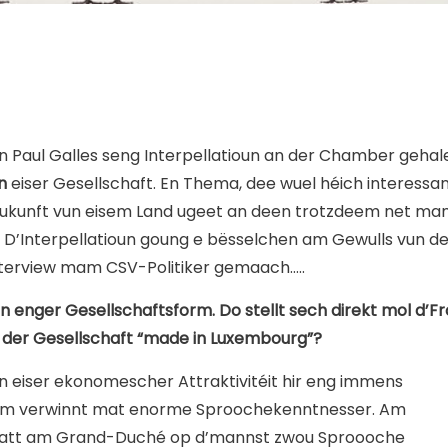
 Paul Galles seng Interpellatioun an der Chamber gehal
n
eiser Gesellschaft. En Thema, dee wuel héich interessa
 Zukunft vun eisem Land ugeet an deen trotzdeem net m
. D’Interpellatioun goung e bësselchen am Gewulls vun de
 Interview mam CSV-Politiker gemaach…..
n enger Gesellschaftsform. Do stellt sech direkt mol d’Fr
un der Gesellschaft “made in Luxembourg”?
an eiser ekonomescher Attraktivitéit hir eng immens
rdeem verwinnt mat enorme Sproochekenntnesser. Am
, datt am Grand-Duché op d’mannst zwou Sproooche