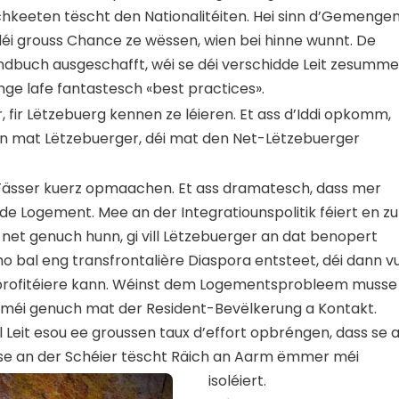
chkeeten tëscht den Nationalitéiten. Hei sinn d’Gemenge
déi grouss Chance ze wëssen, wien bei hinne wunnt. De
ndbuch ausgeschafft, wéi se déi verschidde Leit zesumme
ge lafe fantastesch «best practices».
, fir Lëtzebuerg kennen ze léieren. Et ass d’Iddi opkomm,
 mat Lëtzebuerger, déi mat den Net-Lëtzebuerger
 Fässer kuerz opmaachen.
Et ass dramatesch, dass mer
de Logement.
Mee an der Integratiounspolitik féiert en zu
 net genuch hunn, gi vill Lëtzebuerger an dat benopert
o bal eng transfrontalière Diaspora entsteet, déi dann v
i profitéiere kann. Wéinst dem Logementsprobleem musse
t méi genuch mat der Resident-Bevëlkerung a Kontakt.
Leit esou ee groussen taux d’effort opbréngen, dass se 
se an der Schéier tëscht Räich an Aarm ëmmer méi
isoléiert.