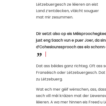
Lëtzebuergesch ze léieren an eist
Land z‘entdecken, vläicht souguer
mat mir zesummen.
Dir setzt also op eis Méisproochegke
just eng Saach vun e puer Joer, da sin
d’Cohesiounssprooch ass elo schonn 
Dat ass béides ganz richteg. Oft ass
Franséisch oder Lëtzebuergesch. Dat
zu Lëtzebuerg.
Wat ech mer géif wënschen, ass, dass
sech vill méi kräizen mat der Liewen
léieren. A wa mer hinnen eis Freed u