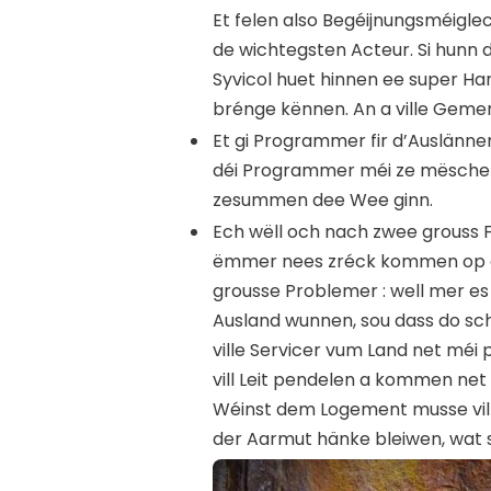
Et felen also Begéijnungsméigle
de wichtegsten Acteur. Si hunn 
Syvicol huet hinnen ee super Ha
brénge kënnen. An a ville Gemen
Et gi Programmer fir d’Auslänner
déi Programmer méi ze mëschen
zesummen dee Wee ginn.
Ech wëll och nach zwee grouss
ëmmer nees zréck kommen op 
grousse Problemer :
well mer es
Ausland wunnen, sou dass do sch
ville Servicer vum Land net mé
vill Leit pendelen a kommen ne
Wéinst dem Logement musse vill 
der Aarmut hänke bleiwen, wat 