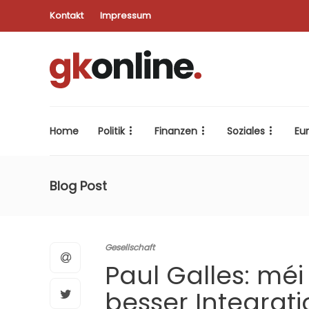
Kontakt
Impressum
Home
Politik
Finanzen
Soziales
Eu
Blog Post
Gesellschaft
Paul Galles: mé
besser Integrat