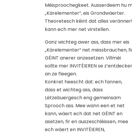
Méisproochegkeet. Ausserdeem hu mer 
„Kärelementer“, eis Grondwäerter.
Theoretesch kéint dat alles verännert 
kann ech mer net virstellen.
Ganz wichteg awer ass, dass mer eis
„Kärelementer“ net mëssbrauchen, fi
GÉINT anerer anzesetzen. Villméi
sollte mer INVITÉIEREN se z‘entdecke
an ze fleegen.
Konkret heescht dat: ech fannen,
dass et wichteg ass, dass
Lëtzebuergesch eng gemeinsam
Sprooch ass. Mee wann een et net
kann, wäert ech dat net GÉINT en
asetzen, fir en auszeschléissen, mee
ech wäert en INVITÉIEREN,