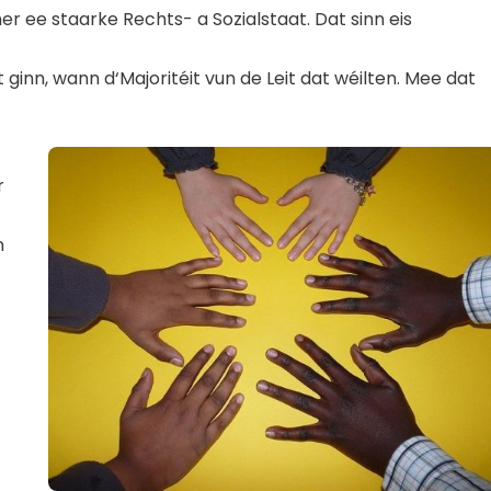
ee staarke Rechts- a Sozialstaat. Dat sinn eis
ginn, wann d‘Majoritéit vun de Leit dat wéilten. Mee dat
r
n