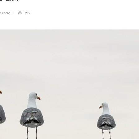
n
read
792