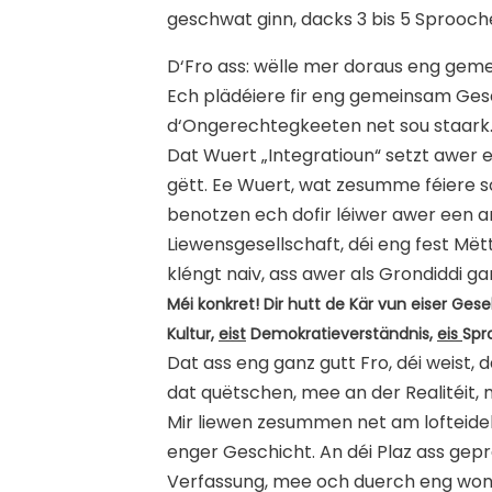
geschwat ginn, dacks 3 bis 5 Sprooch
D‘Fro ass: wëlle mer doraus eng ge
Ech plädéiere fir eng gemeinsam Gese
d‘Ongerechtegkeeten net sou staark
Dat Wuert „Integratioun“ setzt awer e
gëtt. Ee Wuert, wat zesumme féiere sol
benotzen ech dofir léiwer awer een 
Liewensgesellschaft, déi eng fest Më
kléngt naiv, ass awer als Grondiddi g
Méi konkret! Dir hutt de Kär vun eiser Gesel
Kultur,
eist
Demokratieverständnis,
eis
Spr
Dat ass eng ganz gutt Fro, déi weist,
dat quëtschen, mee an der Realitéit,
Mir liewen zesummen net am lofteide
enger Geschicht. An déi Plaz ass gep
Verfassung, mee och duerch eng wonn