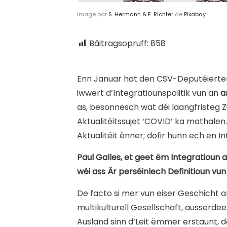
Image par
S. Hermann & F. Richter
de
Pixabay
Bäitragsopruff:
858
E
nn Januar hat den CSV-Deputéierten
iwwert d’Integratiounspolitik vun an
a
as, besonnesch wat déi laangfristeg
Aktualitéitssujet ‘COVID’ ka mathalen
Aktualitéit ënner; dofir hunn ech en
Paul Galles, et geet ëm Integratioun a
wéi ass Är perséinlech Definitioun v
De facto si mer vun eiser Geschicht 
multikulturell Gesellschaft, ausse
Ausland sinn d‘Leit ëmmer erstaunt