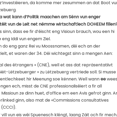
nd z‘investéieren, da komme mer zesummen an dat Boot vu
zebuerg.
a wat kann d’Politik maachen am Sënn vun enger
itéit vun de Leit net nëmme wirtschaftlech DOHEEM fillen
 sinn, dass ee fir d’éischt eng Visioun brauch, wou een hi
eng Iddi vun engem Ziel.
 do eng ganz Rei vu Moossnamen, déi ech an der
lt, et waren der 34. Déi wichtegst sinn a mengen Aen:
 des étrangers » (CNE), well et ass dat repräsentatiivt
ët-Lëtzebuerger » zu Lëtzebuerg vertriede soll. Si musse
fentlechkeet hir Meenung soe kënnen. Well wann
ee
wees
engen ech, misst de CNE professionaliséiert a fir all
issioun ze dinn huet, d’office em een Avis gefrot ginn.
A
erlinked ginn, also mat de «Commissions consultatives
 (CCCI).
r vill vun eis wéi Spuenesch kléngt, laang Zäit och fir mech