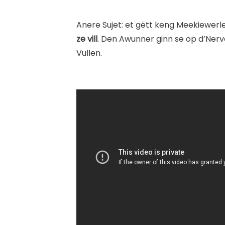
Anere Sujet: et gëtt keng Meekiewerl
ze vill
. Den Awunner ginn se op d’Nerve
Vullen.