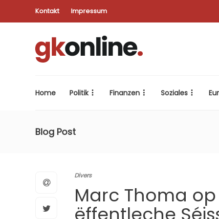
Kontakt
Impressum
Home
Politik
Finanzen
Soziales
Eu
Blog Post
Divers
Marc Thoma op a
ëffentleche Séis