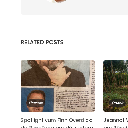
RELATED POSTS
Finanzen
Ëmwelt
Spotlight vum Finn Overdick:
Jeannot 
de Film-Fong am däischtere
am Bësc