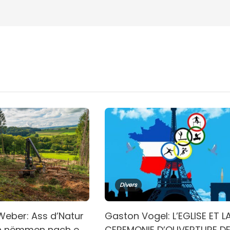
Divers
Weber: Ass d’Natur
Gaston Vogel: L’EGLISE ET L
h nëmmen nach e
CEREMONIE D’OUVERTURE D