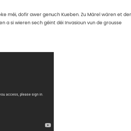
eke méi, dofir awer genuch Kueben. Zu Märel wären et de
n a si wieren sech géint déi Invasioun vun de grousse