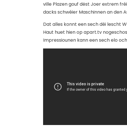
ville Plazen gouf dëst Joer extrem fré
dacks schwéier Maschinnen an den As
Dat alles konnt een sech déi lesch
Haut huet hien op apart.tv nogescho
Impressiounen kann een sech elo och