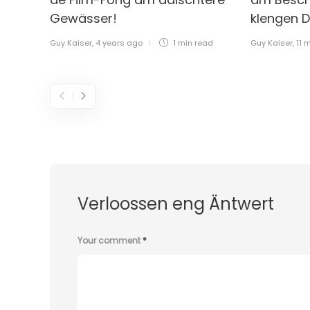
Gewässer!
klengen D
Guy Kaiser
,
4 years ago
1 min
read
Guy Kaiser
,
11 
Verloossen eng Äntwert
Your comment
*