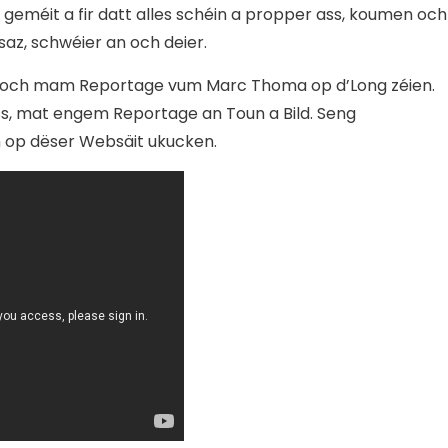
i geméit a fir datt alles schéin a propper ass, koumen och
az, schwéier an och deier.
t Woch mam Reportage vum Marc Thoma op d’Long zéien.
ss, mat engem Reportage an Toun a Bild. Seng
 op dëser Websäit ukucken.