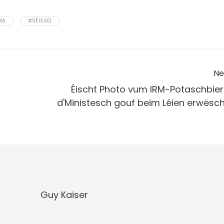
MA
#SÉISSEL
Ne
Éischt Photo vum IRM-Potaschbier
d'Ministesch gouf beim Léien erwësch
Guy Kaiser