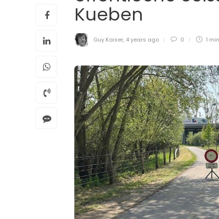
Kueben
Guy Kaiser
,
4 years ago
0
1 mi