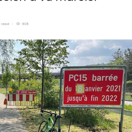
n
read
808