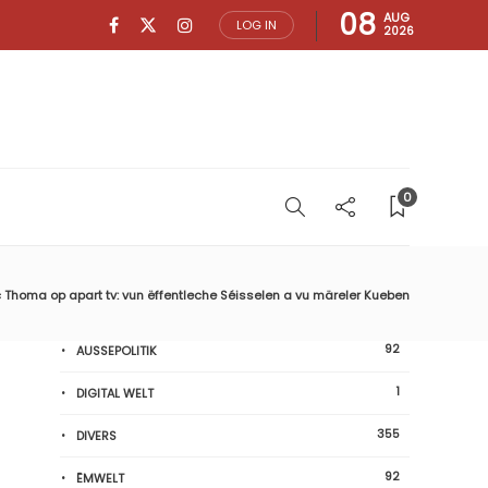
08
AUG
LOG IN
2026
0
 Thoma op apart tv: vun ëffentleche Séisselen a vu märeler Kueben
92
AUSSEPOLITIK
1
DIGITAL WELT
355
DIVERS
92
ËMWELT