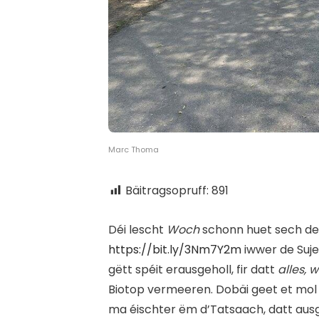
Marc Thoma
Bäitragsopruff:
891
D
éi lescht
Woch
schonn huet sech d
https://bit.ly/3Nm7Y2m
iwwer de Suj
gëtt spéit erausgeholl, fir datt
alles, 
Biotop vermeeren. Dobäi geet et mol
ma éischter ëm d’Tatsaach, datt ausg