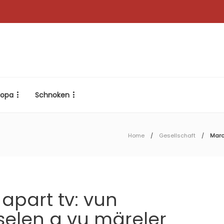
ropa
Schnoken
Home
Gesellschaft
Marc
part tv: vun
selen a vu märeler