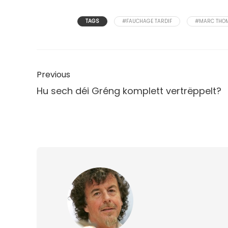
TAGS
#FAUCHAGE TARDIF
#MARC THO
Previous
Hu sech déi Gréng komplett vertrëppelt?