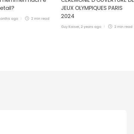
etail?
JEUX OLYMPIQUES PARIS
2024
months ago
2 min
read
Guy Kaiser
,
2 years ago
2 min
read