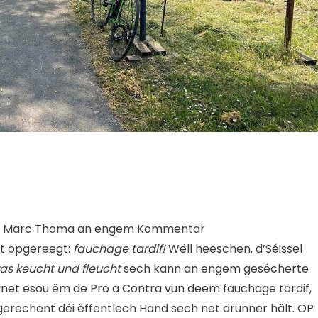
e Marc Thoma an engem Kommentar
et opgereegt:
fauchage tardif!
Wëll heeschen, d’Séissel
was keucht und fleucht
sech kann an engem gesécherte
 net esou ëm de Pro a Contra vun deem fauchage tardif,
erechent déi ëffentlech Hand sech net drunner hält. OP